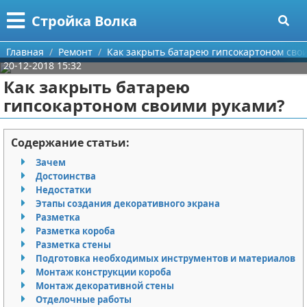
Меню
X
Стройка Волка
Главная
Главная
Ремонт
Как закрыть батарею гипсокартоном сво
20-12-2018 15:32
Категории
Как закрыть батарею
гипсокартоном своими руками?
Поиск
Строительство
О проекте
Мебель
Содержание статьи:
Зачем
Контакты
Интерьер и дизайн
Достоинства
Недостатки
Сотрудничество
Кухня
Дизайн дачи
Этапы создания декоративного экрана
Разметка
Размещение рекламы
Ремонт
Дизайн квартиры
Посуда
Разметка короба
Разметка стены
Подготовка необходимых инструментов и материалов
Для правообладателей
Инструменты
Ремонт дачи
Монтаж конструкции короба
Монтаж декоративной стены
Условия предоставления информации
Ванная
Ремонт квартиры
Отделочные работы