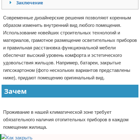
Заключение
Отказ от ответственности
Домашний быт
Современные дизайнерские решения позволяют коренным
Коммунальные услуги
образом изменить внутренний вид любого помещения.
Использование новейших строительных технологий и
Сантехника
материалов, грамотное размещение осветительных приборов
и правильная расстановка функциональной мебели
Безопасность
обеспечат высокий уровень комфорта и эстетического
удовольствия жильцов. Например, батареи, закрытые
Стройматериалы
гипсокартоном (фото нескольких вариантов представлены
ниже), придают помещению оригинальный вид.
Разное
Зачем
Реклама
Проживание в нашей климатической зоне требует
обязательного наличия отопительных приборов в каждом
помещении жилища.