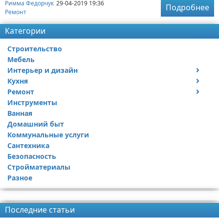
Римма Федорчук
29-04-2019 19:36
Подробнее
Ремонт
Категории
Строительство
Мебель
Интерьер и дизайн
Кухня
Дизайн дачи
Ремонт
Дизайн квартиры
Посуда
Инструменты
Ремонт дачи
Ванная
Ремонт квартиры
Домашний быт
Коммунальные услуги
Сантехника
Безопасность
Стройматериалы
Разное
Реклама
Последние статьи