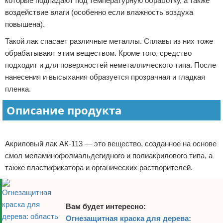
которые подпадают под температурную обработку, а также
Отказ от ответственности
Домашний быт
воздействие влаги (особенно если влажность воздуха
повышена).
Коммунальные услуги
Такой лак спасает различные металлы. Сплавы из них тоже
обрабатывают этим веществом. Кроме того, средство
Сантехника
подходит и для поверхностей неметаллического типа. После
нанесения и высыхания образуется прозрачная и гладкая
Безопасность
пленка.
Стройматериалы
Описание продукта
Разное
Реклама
Акриловый лак АК-113 — это вещество, созданное на основе
смол меламинофолмальдегидного и полиакрилового типа, а
также пластификатора и органических растворителей.
Вам будет интересно:
Огнезащитная краска для дерева: