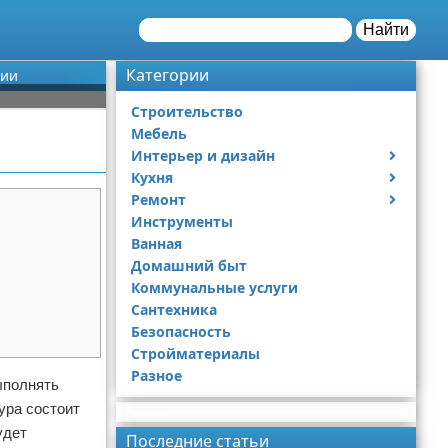
Найти
Категории
ции
Строительство
Мебель
Интерьер и дизайн
Кухня
Дизайн дачи
Ремонт
Дизайн квартиры
Посуда
Инструменты
Ремонт дачи
Ванная
Ремонт квартиры
Домашний быт
Коммунальные услуги
Сантехника
Безопасность
Стройматериалы
Разное
ыполнять
ура состоит
Реклама
удет
Последние статьи