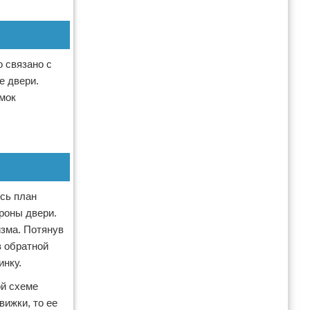
 связано с
е двери.
амок
есь план
роны двери.
изма. Потянув
в обратной
инку.
ой схеме
ижки, то ее