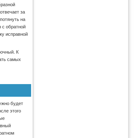
бразной
отвечает за
потянуть на
р с обратной
ажу исправной
рочный. К
жать самых
ужно будет
сле этого
ые
авный
братном