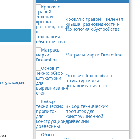
Кровля с травой − зеленая
крыша: разновидности и
технология обустройства
Матрасы марки Dreamline
Основит Техно: обзор
штукатурки для
ок укладки
выравнивания стен
Выбор технических
пропиток для
конструкционной
древесины
бом