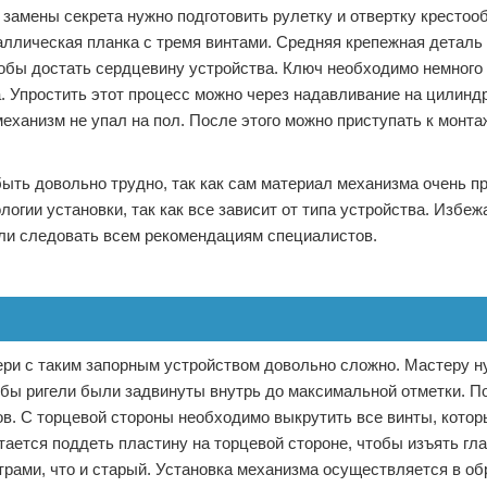
 замены секрета нужно подготовить рулетку и отвертку крестоо
ллическая планка с тремя винтами. Средняя крепежная деталь 
тобы достать сердцевину устройства. Ключ необходимо немного 
а. Упростить этот процесс можно через надавливание на цилинд
механизм не упал на пол. После этого можно приступать к монт
ыть довольно трудно, так как сам материал механизма очень п
огии установки, так как все зависит от типа устройства. Избе
сли следовать всем рекомендациям специалистов.
ери с таким запорным устройством довольно сложно. Мастеру н
бы ригели были задвинуты внутрь до максимальной отметки. По
ов. С торцевой стороны необходимо выкрутить все винты, котор
тается поддеть пластину на торцевой стороне, чтобы изъять гл
рами, что и старый. Установка механизма осуществляется в о