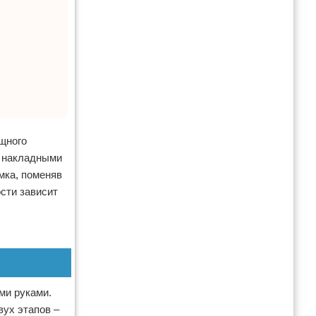
щного
ь накладными
мка, поменяв
ости зависит
ми руками.
вух этапов –