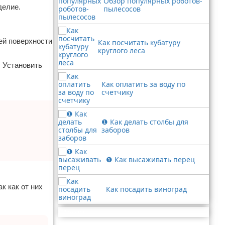
Обзор популярных роботов-
делие.
пылесосов
ей поверхности
Как посчитать кубатуру
круглого леса
. Установить
Как оплатить за воду по
счетчику
❶ Как делать столбы для
заборов
❶ Как высаживать перец
к как от них
Как посадить виноград
Реклама