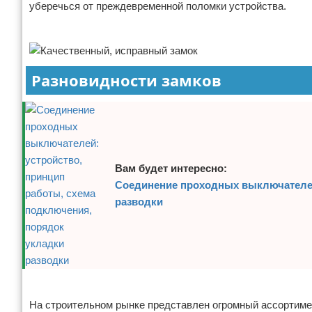
уберечься от преждевременной поломки устройства.
Отказ от ответственности
Домашний быт
Реклама
Коммунальные услуги
Разновидности замков
Сантехника
Безопасность
Стройматериалы
Вам будет интересно:
Разное
Соединение проходных выключателей
разводки
Реклама
На строительном рынке представлен огромный ассортимен