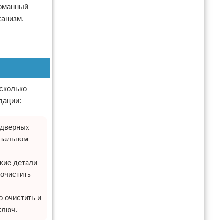
ломанный
ханизм.
есколько
дации:
 дверных
инальном
кие детали
 очистить
о очистить и
ключ.