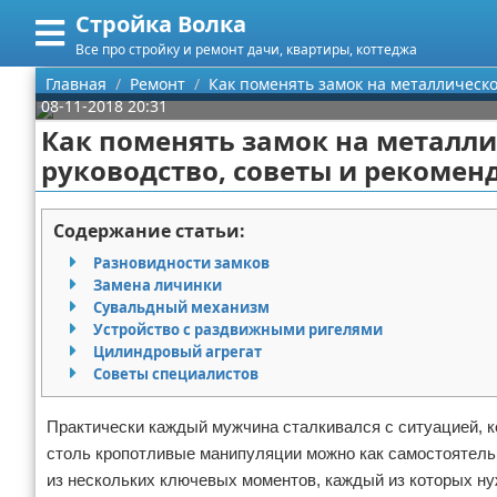
Стройка Волка
Меню
X
Все про стройку и ремонт дачи, квартиры, коттеджа
Главная
Главная
Ремонт
Как поменять замок на металлическо
08-11-2018 20:31
Категории
Как поменять замок на металли
руководство, советы и рекоме
Поиск
Строительство
О проекте
Мебель
Содержание статьи:
Разновидности замков
Контакты
Интерьер и дизайн
Замена личинки
Сувальдный механизм
Сотрудничество
Кухня
Дизайн дачи
Устройство с раздвижными ригелями
Цилиндровый агрегат
Размещение рекламы
Ремонт
Дизайн квартиры
Посуда
Советы специалистов
Для правообладателей
Инструменты
Ремонт дачи
Практически каждый мужчина сталкивался с ситуацией, к
столь кропотливые манипуляции можно как самостоятель
Условия предоставления информации
Ванная
Ремонт квартиры
из нескольких ключевых моментов, каждый из которых ну