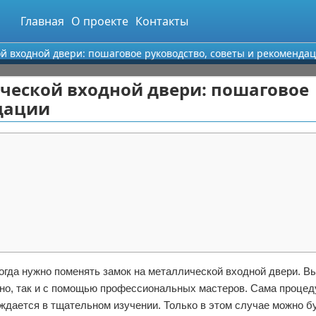
Главная
О проекте
Контакты
й входной двери: пошаговое руководство, советы и рекоменда
ческой входной двери: пошаговое
ндации
огда нужно поменять замок на металлической входной двери. В
но, так и с помощью профессиональных мастеров. Сама процед
ждается в тщательном изучении. Только в этом случае можно б