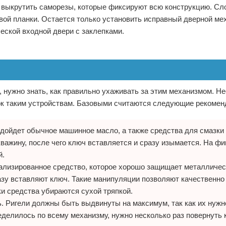
о выкрутить саморезы, которые фиксируют всю конструкцию. С
вой планки. Остается только установить исправный дверной ме
еской входной двери с заклепками.
 нужно знать, как правильно ухаживать за этим механизмом. Н
ок таким устройствам. Базовыми считаются следующие рекомен
одойдет обычное машинное масло, а также средства для смазки
кважину, после чего ключ вставляется и сразу изымается. На ф
й.
иализированное средство, которое хорошо защищает металличес
азу вставляют ключ. Такие манипуляции позволяют качественно
и средства убираются сухой тряпкой.
ь. Ригели должны быть выдвинуты на максимум, так как их нужн
делилось по всему механизму, нужно несколько раз повернуть 