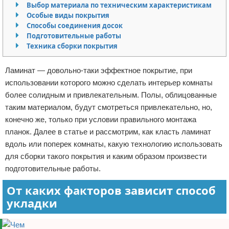
Выбор материала по техническим характеристикам
Отказ от ответственности
Домашний быт
Особые виды покрытия
Способы соединения досок
Коммунальные услуги
Подготовительные работы
Техника сборки покрытия
Сантехника
Ламинат — довольно-таки эффектное покрытие, при
Безопасность
использовании которого можно сделать интерьер комнаты
более солидным и привлекательным. Полы, облицованные
Стройматериалы
таким материалом, будут смотреться привлекательно, но,
конечно же, только при условии правильного монтажа
Разное
планок. Далее в статье и рассмотрим, как класть ламинат
вдоль или поперек комнаты, какую технологию использовать
для сборки такого покрытия и каким образом произвести
подготовительные работы.
От каких факторов зависит способ
укладки