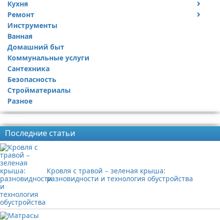
Кухня
Дизайн дачи
Ремонт
Дизайн квартиры
Посуда
Инструменты
Ремонт дачи
Ванная
Ремонт квартиры
Домашний быт
Коммунальные услуги
Сантехника
Безопасность
Стройматериалы
Разное
Реклама
Последние статьи
Кровля с травой − зеленая крыша:
разновидности и технология обустройства