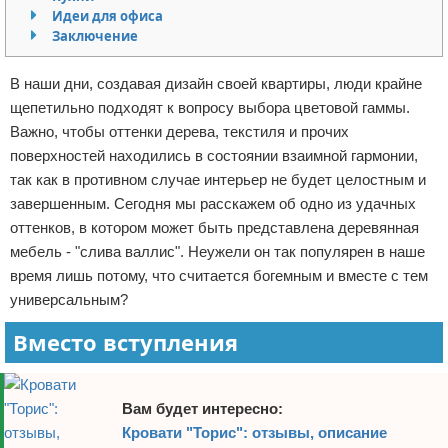
Идеи для офиса
Отказ от ответственности
Домашний быт
Заключение
Коммунальные услуги
В наши дни, создавая дизайн своей квартиры, люди крайне
щепетильно подходят к вопросу выбора цветовой гаммы.
Сантехника
Важно, чтобы оттенки дерева, текстиля и прочих
поверхностей находились в состоянии взаимной гармонии,
Безопасность
так как в противном случае интерьер не будет целостным и
завершенным. Сегодня мы расскажем об одно из удачных
Стройматериалы
оттенков, в котором может быть представлена деревянная
Разное
мебель - "слива валлис". Неужели он так популярен в наше
время лишь потому, что считается богемным и вместе с тем
универсальным?
Вместо вступления
Вам будет интересно:
Кровати "Торис": отзывы, описание