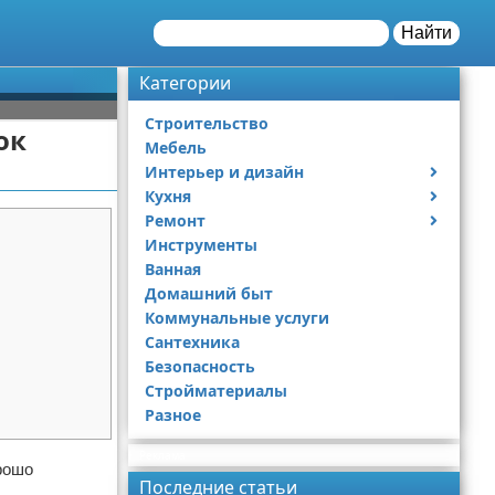
Найти
Категории
Строительство
ок
Мебель
Интерьер и дизайн
Кухня
Дизайн дачи
Ремонт
Дизайн квартиры
Посуда
Инструменты
Ремонт дачи
Ванная
Ремонт квартиры
Домашний быт
Коммунальные услуги
Сантехника
Безопасность
Стройматериалы
Разное
Реклама
рошо
Последние статьи