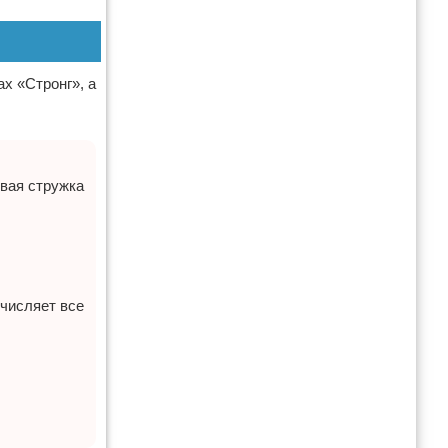
х «Стронг», а
вая стружка
ечисляет все