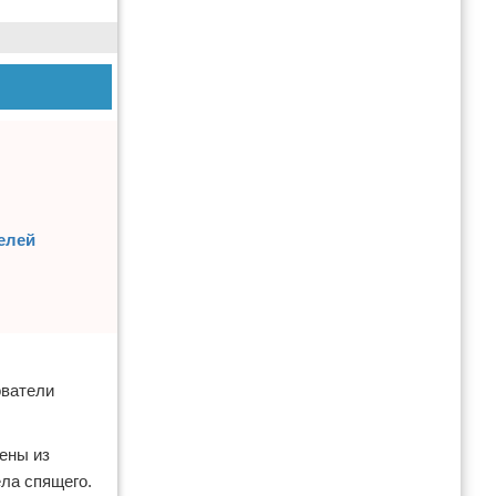
елей
ователи
ены из
ела спящего.