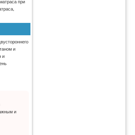
матраса при
атраса,
двустороннего
таном и
 и
ень
я
ажным и