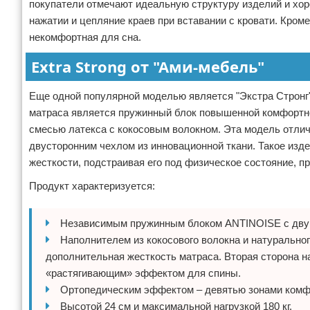
покупатели отмечают идеальную структуру изделий и хо
нажатии и цепляние краев при вставании с кровати. Кром
некомфортная для сна.
Extra Strong от "Ами-мебель"
Еще одной популярной моделью является "Экстра Стронг"
матраса является пружинный блок повышенной комфортн
смесью латекса с кокосовым волокном. Эта модель отли
двусторонним чехлом из инновационной ткани. Такое изд
жесткости, подстраивая его под физическое состояние, п
Продукт характеризуется:
Независимым пружинным блоком ANTINOISE с двум
Наполнителем из кокосового волокна и натуральног
дополнительная жесткость матраса. Вторая сторона 
«растягивающим» эффектом для спины.
Ортопедическим эффектом – девятью зонами комф
Высотой 24 см и максимальной нагрузкой 180 кг.