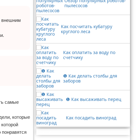
Обзор популярных роботов-
пылесосов
м внешним
Как посчитать кубатуру
круглого леса
и.
Как оплатить за воду по
счетчику
❶ Как делать столбы для
заборов
❶ Как высаживать перец
ть самые
дели, которые
Как посадить виноград
 которой
о понравятся
Реклама