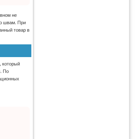
овном не
о швам. При
анный товар в
, который
. По
тационных