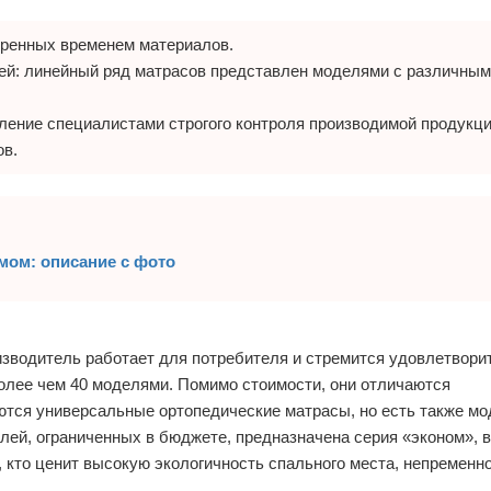
еренных временем материалов.
лей: линейный ряд матрасов представлен моделями с различны
ление специалистами строгого контроля производимой продукци
ов.
мом: описание с фото
изводитель работает для потребителя и стремится удовлетвори
олее чем 40 моделями. Помимо стоимости, они отличаются
ся универсальные ортопедические матрасы, но есть также мо
лей, ограниченных в бюджете, предназначена серия «эконом», в
 кто ценит высокую экологичность спального места, непременн