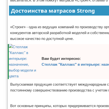
высыпаться. В этом помогут матрасы «Стронг», отзывы о
Отказ от ответственности
Домашний быт
Достоинства матрасов Strong
Коммунальные услуги
Реклама
«Стронг» - одна из ведущих компаний по производству орт
Сантехника
конкурентов авторской разработкой моделей и собствен
высокое качество по доступной цене.
Безопасность
Стройматериалы
Вам будет интересно:
Разное
Стеллаж "Каллакс" в интерьере: наз
Выпускаемая продукция соответствует международным ст
постоянному совершенствованию производства с учетом 
Реклама
Вот основные принципы, которых придерживается произво