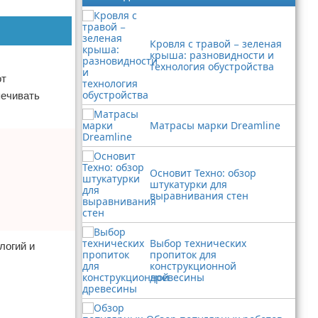
Кровля с травой − зеленая
крыша: разновидности и
технология обустройства
от
печивать
Матрасы марки Dreamline
Основит Техно: обзор
штукатурки для
выравнивания стен
Выбор технических
логий и
пропиток для
конструкционной
древесины