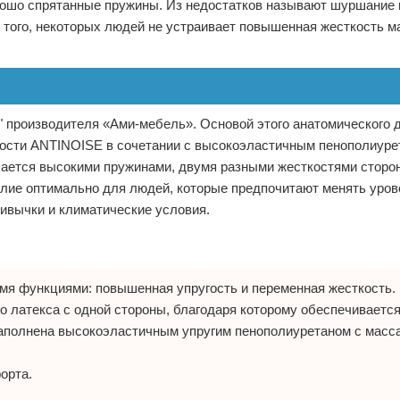
рошо спрятанные пружины. Из недостатков называют шуршание 
е того, некоторых людей не устраивает повышенная жесткость м
 производителя «Ами-мебель». Основой этого анатомического 
ости ANTINOISE в сочетании с высокоэластичным пенополиуре
чается высокими пружинами, двумя разными жесткостями сторон
елие оптимально для людей, которые предпочитают менять уров
ривычки и климатические условия.
я функциями: повышенная упругость и переменная жесткость.
о латекса с одной стороны, благодаря которому обеспечиваетс
наполнена высокоэластичным упругим пенополиуретаном с масс
орта.