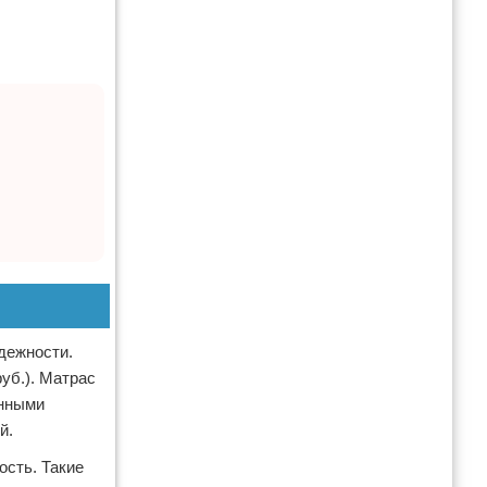
дежности.
уб.). Матрас
енными
й.
ость. Такие