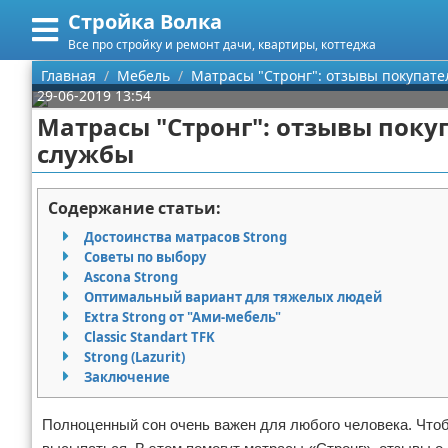
Стройка Волка
Меню
X
Все про стройку и ремонт дачи, квартиры, коттеджа
Главная
Главная
Мебель
Матрасы "Стронг": отзывы покупате
29-06-2019 13:54
Категории
Матрасы "Стронг": отзывы поку
службы
Поиск
Строительство
О проекте
Мебель
Содержание статьи:
Достоинства матрасов Strong
Контакты
Интерьер и дизайн
Советы по выбору
Ascona Strong
Сотрудничество
Кухня
Дизайн дачи
Оптимальный вариант для тяжелых людей
Extra Strong от "Ами-мебель"
Размещение рекламы
Ремонт
Дизайн квартиры
Посуда
Classic Standart TFK
Strong (Lazurit)
Заключение
Для правообладателей
Инструменты
Ремонт дачи
Полноценный сон очень важен для любого человека. Чт
Условия предоставления информации
Ванная
Ремонт квартиры