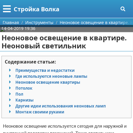
Меню
X
Стройка Волка
Главная
Главная
Инструменты
Неоновое освещение в квартире. 
14-04-2019 19:36
Категории
Неоновое освещение в квартире.
Неоновый светильник
Поиск
Строительство
О проекте
Мебель
Содержание статьи:
Преимущества и недостатки
Контакты
Интерьер и дизайн
Где используются неоновые лампы
Неоновое освещение квартиры
Сотрудничество
Кухня
Дизайн дачи
Потолок
Пол
Размещение рекламы
Ремонт
Дизайн квартиры
Посуда
Карнизы
Другие идеи использования неоновых ламп
Монтаж своими руками
Для правообладателей
Инструменты
Ремонт дачи
Неоновое освещение используется сегодня для наружной и
Условия предоставления информации
Ванная
Ремонт квартиры