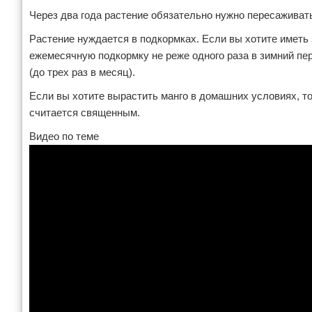
Через два года растение обязательно нужно пересаживат
Растение нуждается в подкормках. Если вы хотите иметь 
ежемесячную подкормку не реже одного раза в зимний пе
(до трех раз в месяц).
Если вы хотите вырастить манго в домашних условиях, то
считается священным.
Видео по теме