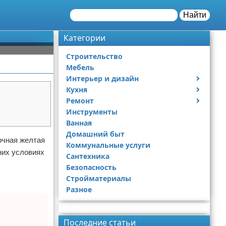
Найти
Категории
Строительство
Мебель
Интерьер и дизайн
Кухня
Дизайн дачи
Ремонт
Дизайн квартиры
Посуда
Инструменты
Ремонт дачи
Ванная
Ремонт квартиры
Домашний быт
очная желтая
Коммунальные услуги
них условиях
Сантехника
Безопасность
Стройматериалы
Разное
Реклама
Последние статьи