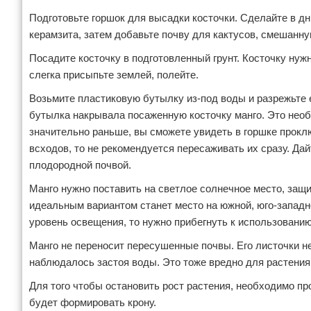
Подготовьте горшок для высадки косточки. Сделайте в д
керамзита, затем добавьте почву для кактусов, смешанную
Посадите косточку в подготовленный грунт. Косточку ну
слегка присыпьте землей, полейте.
Возьмите пластиковую бутылку из-под воды и разрежьте е
бутылка накрывала посаженную косточку манго. Это необ
значительно раньше, вы сможете увидеть в горшке проклю
всходов, то не рекомендуется пересаживать их сразу. Дай
плодородной почвой.
Манго нужно поставить на светлое солнечное место, защи
идеальным вариантом станет место на южной, юго-западно
уровень освещения, то нужно прибегнуть к использованию
Манго не переносит пересушенные почвы. Его листочки не
наблюдалось застоя воды. Это тоже вредно для растения
Для того чтобы остановить рост растения, необходимо п
будет формировать крону.