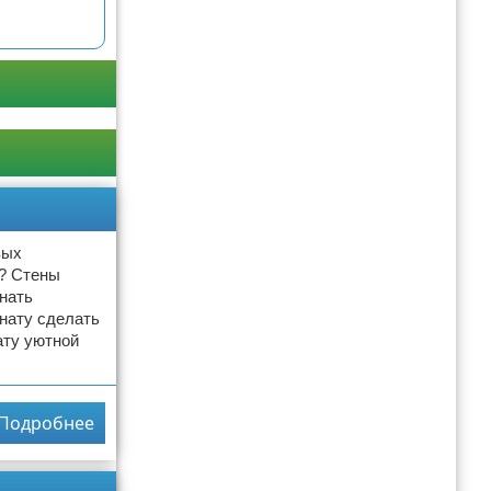
вых
я? Стены
знать
нату сделать
ату уютной
Подробнее