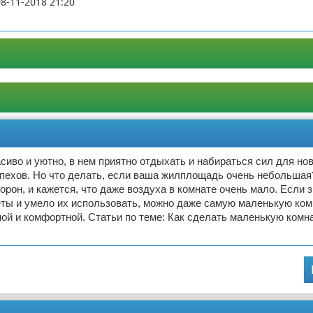
08-11-2018 21:20
асиво и уютно, в нем приятно отдыхать и набираться сил для но
спехов. Но что делать, если ваша жилплощадь очень небольша
торон, и кажется, что даже воздуха в комнате очень мало. Если 
еты и умело их использовать, можно даже самую маленькую ком
ой и комфортной. Статьи по теме: Как сделать маленькую комн