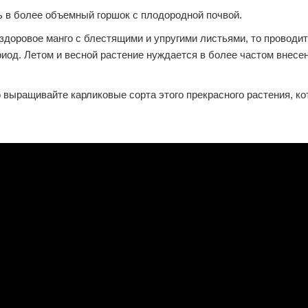
ь в более объемный горшок с плодородной почвой.
здоровое манго с блестящими и упругими листьями, то проводи
риод. Летом и весной растение нуждается в более частом внесе
 выращивайте карликовые сорта этого прекрасного растения, ко