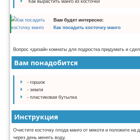
Как вырастить манго из косточки
Отказ от ответственности
Домашний быт
Вам будет интересно:
Коммунальные услуги
Как посадить косточку манго
Сантехника
Реклама
Вопрос «дизайн комнаты для подростка придумать и сдела
Безопасность
Вам понадобится
Стройматериалы
Разное
- горшок
- земля
- пластиковая бутылка
Инструкция
Очистите косточку плода манго от мякоти и положите на 
через день менять воду.