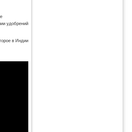
те
нии удобрений
торое в Индии