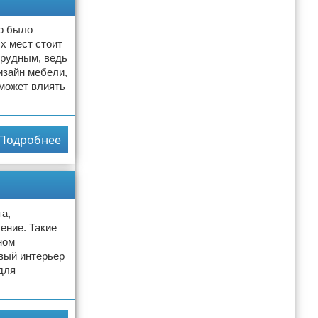
то было
х мест стоит
трудным, ведь
изайн мебели,
 может влиять
Подробнее
а,
ение. Такие
ном
евый интерьер
для