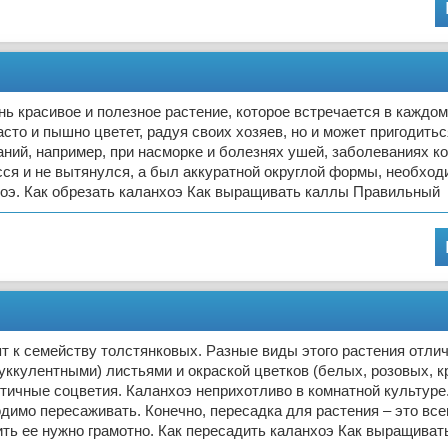
ь красивое и полезное растение, которое встречается в каждом
асто и пышно цветет, радуя своих хозяев, но и может пригодить
ний, например, при насморке и болезнях ушей, заболеваниях к
сся и не вытянулся, а был аккуратной округлой формы, необхо
хоэ. Как обрезать каланхоэ Как выращивать каллы Правильный
т к семейству толстянковых. Разные виды этого растения отли
уккулентными) листьями и окраской цветков (белых, розовых, к
тичные соцветия. Каланхоэ неприхотливо в комнатной культуре. 
димо пересаживать. Конечно, пересадка для растения – это всег
ть ее нужно грамотно. Как пересадить каланхоэ Как выращиват