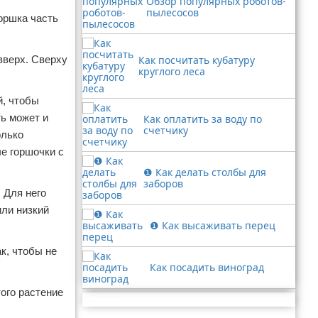
Обзор популярных роботов-
пылесосов
оршка часть
вверх. Сверху
Как посчитать кубатуру
круглого леса
й, чтобы
ь может и
Как оплатить за воду по
счетчику
олько
ые горшочки с
❶ Как делать столбы для
заборов
 Для него
или низкий
❶ Как высаживать перец
к, чтобы не
Как посадить виноград
ого растение
Реклама