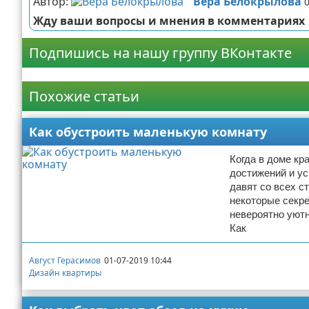
Автор:
Вера Белокрылова
Жду ваши вопросы и мнения в комментариях
Подпишись на нашу группу ВКонтакте
Реклама
Похожие статьи
Как обустроить маленькую комнату
Когда в доме кр
достижений и у
давят со всех с
некоторые секр
невероятно уютн
Как
Август Герасимов
01-07-2019 10:44
Дизайн квартиры