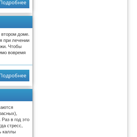
Подробнее
 втором доме.
ся при лечении
ожи. Чтобы
димо вовремя
Подробнее
чаются
расных),
Раз в год это
да стресс,
ь каллы