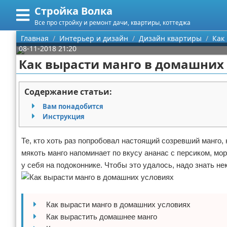
Стройка Волка
Меню
X
Все про стройку и ремонт дачи, квартиры, коттеджа
Главная
Главная
Интерьер и дизайн
Дизайн квартиры
Как
08-11-2018 21:20
Категории
Как вырасти манго в домашних
Поиск
Строительство
Содержание статьи:
О проекте
Мебель
Вам понадобится
Инструкция
Контакты
Интерьер и дизайн
Те, кто хоть раз попробовал настоящий созревший манго,
Сотрудничество
Кухня
Дизайн дачи
мякоть манго напоминает по вкусу ананас с персиком, м
у себя на подоконнике. Чтобы это удалось, надо знать не
Размещение рекламы
Ремонт
Дизайн квартиры
Посуда
Для правообладателей
Инструменты
Ремонт дачи
Как вырасти манго в домашних условиях
Условия предоставления информации
Ванная
Ремонт квартиры
Как вырастить домашнее манго