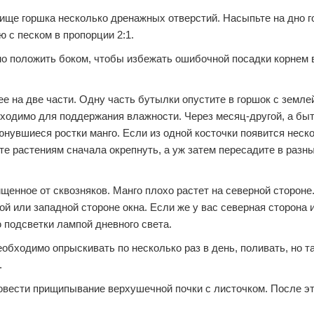
нище горшка несколько дренажных отверстий. Насыпьте на дно г
 с песком в пропорции 2:1.
жно положить боком, чтобы избежать ошибочной посадки корнем 
е на две части. Одну часть бутылки опустите в горшок с земле
ходимо для поддержания влажности. Через месяц-другой, а быт
нувшиеся ростки манго. Если из одной косточки появится неск
те растениям сначала окрепнуть, а уж затем пересадите в разн
щенное от сквозняков. Манго плохо растет на северной стороне.
й или западной стороне окна. Если же у вас северная сторона 
 подсветки лампой дневного света.
обходимо опрыскивать по несколько раз в день, поливать, но та
.
ровести прищипывание верхушечной почки с листочком. После эт