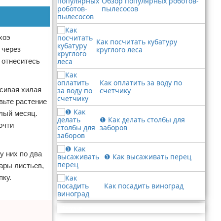
Обзор популярных роботов-
пылесосов
хоэ
Как посчитать кубатуру
 через
круглого леса
 отнеситесь
Как оплатить за воду по
асивая хилая
счетчику
вьте растение
елый месяц.
❶ Как делать столбы для
очти
заборов
у них по два
❶ Как высаживать перец
ары листьев,
пку.
Как посадить виноград
Реклама