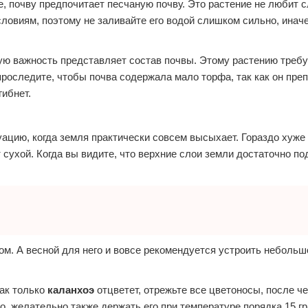
, почву предпочитает песчаную почву. Это растение не любит 
ловиям, поэтому не заливайте его водой слишком сильно, иначе
ю важность представляет состав почвы. Этому растению треб
проследите, чтобы почва содержала мало торфа, так как он преп
гибнет.
уацию, когда земля практически совсем высыхает. Гораздо хуже
сухой. Когда вы видите, что верхние слои земли достаточно по
ом. А весной для него и вовсе рекомендуется устроить небольш
как только
каланхоэ
отцветет, отрежьте все цветоносы, после че
го, желательно также держать его при температуре порядка 15 г