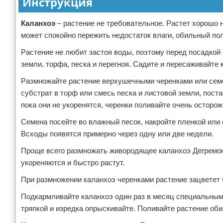
Инструкция
Каланхоэ
– растение не требовательное. Растет хорошо 
может спокойно пережить недостаток влаги, обильный пол
Растение не любит застоя воды, поэтому перед посадкой
земли, торфа, песка и перегноя. Садите и пересаживайте 
Размножайте растение верхушечными черенками или семе
субстрат в торф или смесь песка и листовой земли, поста
пока они не укоренятся, черенки поливайте очень осторожн
Семена посейте во влажный песок, накройте пленкой или 
Всходы появятся примерно через одну или две недели.
Проще всего размножать живородящее каланхоэ Дегремона
укореняются и быстро растут.
При размножении каланхоэ черенками растение зацветет ч
Подкармливайте каланхоэ один раз в месяц специальным 
тряпкой и изредка опрыскивайте. Поливайте растение оби