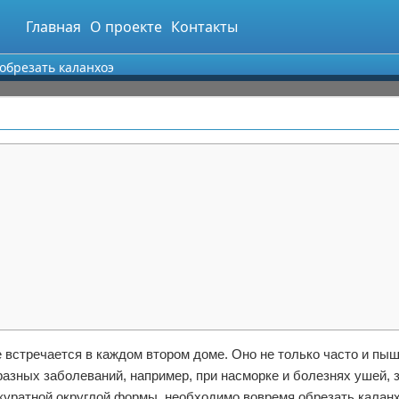
Главная
О проекте
Контакты
 обрезать каланхоэ
 встречается в каждом втором доме. Оно не только часто и пыш
 разных заболеваний, например, при насморке и болезнях ушей,
ккуратной округлой формы, необходимо вовремя обрезать каланх