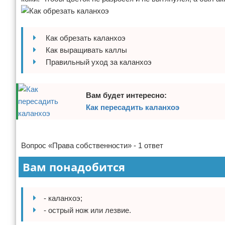
Отказ от ответственности
Домашний быт
Коммунальные услуги
Как обрезать каланхоэ
Как выращивать каллы
Сантехника
Правильный уход за каланхоэ
Безопасность
Вам будет интересно:
Стройматериалы
Как пересадить каланхоэ
Разное
Реклама
Вопрос «Права собственности» - 1 ответ
Вам понадобится
- каланхоэ;
- острый нож или лезвие.