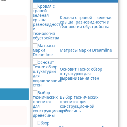
Кровля с травой − зеленая
крыша: разновидности и
технология обустройства
Матрасы марки Dreamline
Основит Техно: обзор
штукатурки для
выравнивания стен
Выбор технических
пропиток для
конструкционной
древесины