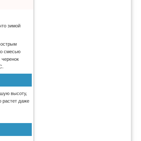
что зимой
м острым
со смесью
ь черенок
С.
ьшую высоту,
о растет даже