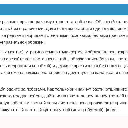
у разные сорта по-разному относятся к обрезке. Обычный калан
ать без ограничений. Даже если вы оставите один лишь пенек,
ду за редкими гибридами с желтыми, розовыми, белыми цветками
 неправильной обрезки.
ных местах), утратило компактную форму, и образовалась некр
ьно срезайте все цветоносы. Чтобы образовались бутоны, поста
очь ведром или коробкой) и держите практически без полива ц
такая смена режима благоприятно действует на каланхоэ, и он п
людайте за побегами. Как только они начнут расти, отщипните 
покажутся два побега, дайте им вырасти до появления третьей п
двух побегов и третьей пары листьев, снова произведите прищи
я аккуратный плотный куст округлой (или требуемой) формы.