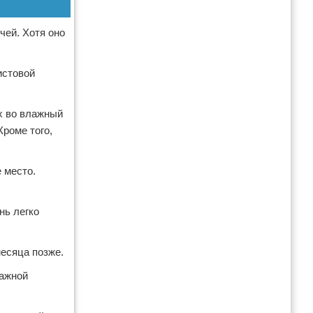
чей. Хотя оно
истовой
х во влажный
Кроме того,
 место.
нь легко
месяца позже.
лажной