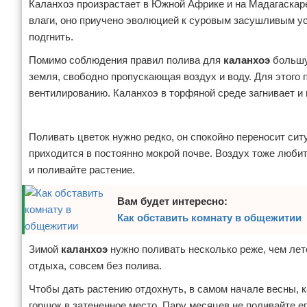
Каланхоэ произрастает в Южной Африке и на Мадагаскаре
влаги, оно приучено эволюцией к суровым засушливым ус
подгнить.
Помимо соблюдения правил полива для
каланхоэ
большу
земля, свободно пропускающая воздух и воду. Для этого 
вентилированию. Каланхоэ в торфяной среде загнивает и 
Реклама
Поливать цветок нужно редко, он спокойно переносит сит
приходится в постоянно мокрой почве. Воздух тоже любит 
и поливайте растение.
Вам будет интересно:
Как обставить комнату в общежитии
Зимой
каланхоэ
нужно поливать несколько реже, чем лет
отдыха, совсем без полива.
Чтобы дать растению отдохнуть, в самом начале весны, 
горшок в затененное место. Пару месяцев не поливайте е