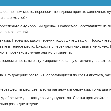
на солнечном месте, переносит попадание прямых солнечных лу
ив все же любит.
 обеспечьте ему хороший дренаж. Почвосмесь составляйте из л
каланхоэ весной.
нами. Перед посадкой черенки подсушите два дня. Посадите и
вьте в теплое место. Емкость с черенками накрывать не нужно. 
о, в противном случае они могут загнить.
стеклом и поставьте эту импровизированную тепличку в светлое
. Его дочерние растения, образующиеся по краям листьев, оче
ерез десять месяцев, а если размножать семенами, то на два 
удобрением для кактусов и суккулентов. Листья протирайте в
льно раз в две недели.