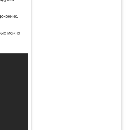
доконник.
рые можно