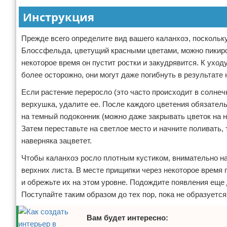
Инструкция
Прежде всего определите вид вашего каланхоэ, поскольк
Блоссфельда, цветущий красными цветами, можно пикиров
некоторое время он пустит ростки и закудрявится. К ухо
более осторожно, они могут даже погибнуть в результате
Если растение переросло (это часто происходит в солнеч
верхушка, удалите ее. После каждого цветения обязател
на темный подоконник (можно даже закрывать цветок на н
Затем переставьте на светлое место и начните поливать, 
наверняка зацветет.
Чтобы каланхоэ росло плотным кустиком, внимательно наб
верхних листа. В месте прищипки через некоторое время 
и обрежьте их на этом уровне. Подождите появления еще 
Поступайте таким образом до тех пор, пока не образуетс
Вам будет интересно: