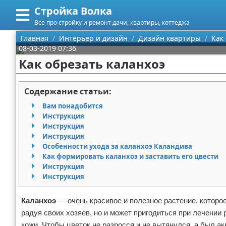
Стройка Волка
Меню
X
Все про стройку и ремонт дачи, квартиры, коттеджа
Главная
Главная
Интерьер и дизайн
Дизайн квартиры
Как
08-03-2019 07:36
Категории
Как обрезать каланхоэ
Поиск
Строительство
Содержание статьи:
О проекте
Мебель
Вам понадобится
Инструкция
Контакты
Интерьер и дизайн
Инструкция
Инструкция
Особенности ухода за каланхоэ Каландива
Сотрудничество
Кухня
Дизайн дачи
Как формировать каланхоэ и заставить его цвести
Инструкция
Размещение рекламы
Ремонт
Дизайн квартиры
Посуда
Инструкция
Для правообладателей
Инструменты
Ремонт дачи
Каланхоэ
— очень красивое и полезное растение, которое
радуя своих хозяев, но и может пригодиться при лечении
Условия предоставления информации
Ванная
Ремонт квартиры
кожи. Чтобы цветок не разросся и не вытянулся, а был а