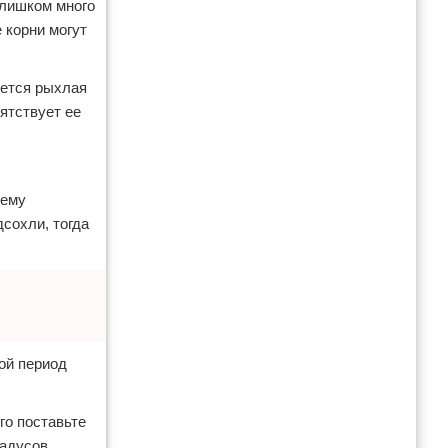
слишком много
 корни могут
уется рыхлая
ятствует ее
 ему
дсохли, тогда
ой период
го поставьте
радусов