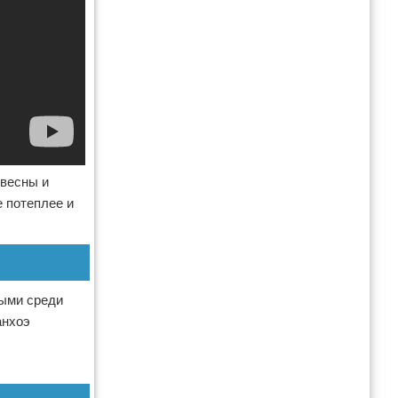
 весны и
е потеплее и
ными среди
анхоэ