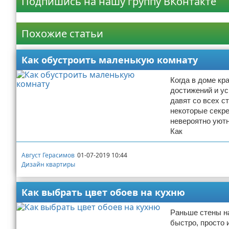
Подпишись на нашу группу ВКонтакте
Реклама
Похожие статьи
Как обустроить маленькую комнату
Когда в доме кр
достижений и у
давят со всех с
некоторые секр
невероятно уютн
Как
Август Герасимов
01-07-2019 10:44
Дизайн квартиры
Как выбрать цвет обоев на кухню
Раньше стены на
быстро, просто 