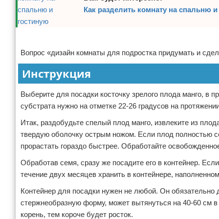
Как разделить комнату на спальню и
Отказ от ответственности
Домашний быт
Коммунальные услуги
Реклама
Вопрос «дизайн комнаты для подростка придумать и сдела
Сантехника
Инструкция
Безопасность
Выберите для посадки косточку зрелого плода манго, в 
Стройматериалы
субстрата нужно на отметке 22-26 градусов на протяжени
Разное
Итак, раздобудьте спелый плод манго, извлеките из плода
твердую оболочку острым ножом. Если плод полностью со
прорастать гораздо быстрее. Обработайте освобожденно
Обработав семя, сразу же посадите его в контейнер. Если
течение двух месяцев хранить в контейнере, наполненно
Контейнер для посадки нужен не любой. Он обязательно 
стержнеобразную форму, может вытянуться на 40-60 см в 
корень, тем короче будет росток.