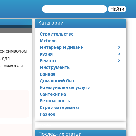
Найти
Категории
Строительство
Мебель
Интерьер и дизайн
йся символом
Кухня
Дизайн дачи
в для
Ремонт
Дизайн квартиры
Посуда
ы можете и
Инструменты
Ремонт дачи
Ванная
Ремонт квартиры
Домашний быт
Коммунальные услуги
Сантехника
Безопасность
Стройматериалы
Разное
Реклама
Последние статьи