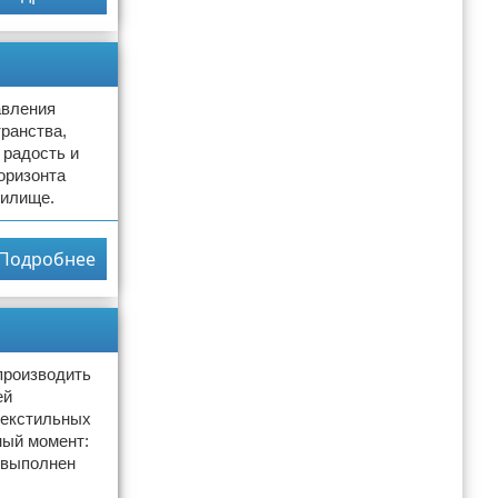
авления
транства,
 радость и
горизонта
жилище.
Подробнее
производить
ей
текстильных
ный момент:
 выполнен