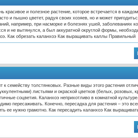
ь красивое и полезное растение, которое встречается в каждом
асто и пышно цветет, радуя своих хозяев, но и может пригодить
ний, например, при насморке и болезнях ушей, заболеваниях к
сся и не вытянулся, а был аккуратной округлой формы, необхо
хоэ. Как обрезать каланхоэ Как выращивать каллы Правильный
т к семейству толстянковых. Разные виды этого растения отли
уккулентными) листьями и окраской цветков (белых, розовых, к
тичные соцветия. Каланхоэ неприхотливо в комнатной культуре. 
димо пересаживать. Конечно, пересадка для растения – это всег
ть ее нужно грамотно. Как пересадить каланхоэ Как выращиват