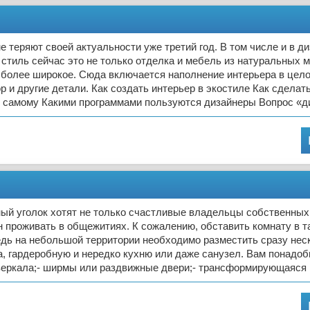
е теряют своей актуальности уже третий год. В том числе и в д
 стиль сейчас это не только отделка и мебель из натуральных м
 более широкое. Сюда включается наполнение интерьера в цело
р и другие детали. Как создать интерьер в экостиле Как сделат
ы самому Какими программами пользуются дизайнеры Вопрос «д
й уголок хотят не только счастливые владельцы собственных 
н проживать в общежитиях. К сожалению, обставить комнату в т
едь на небольшой территории необходимо разместить сразу неск
, гардеробную и нередко кухню или даже санузел. Вам понадоб
 зеркала;- ширмы или раздвижные двери;- трансформирующаяся