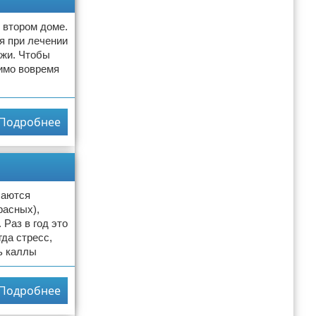
 втором доме.
ся при лечении
ожи. Чтобы
димо вовремя
Подробнее
чаются
расных),
Раз в год это
да стресс,
ь каллы
Подробнее