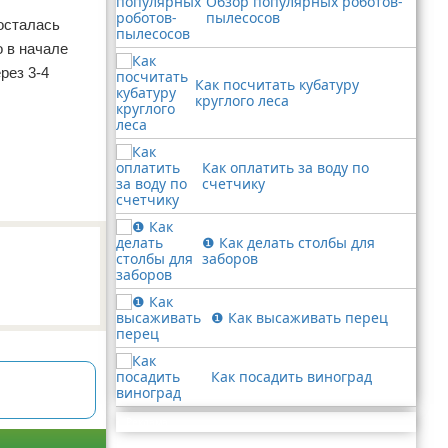
Обзор популярных роботов-
пылесосов
 осталась
 в начале
рез 3-4
Как посчитать кубатуру
круглого леса
Как оплатить за воду по
счетчику
❶ Как делать столбы для
заборов
❶ Как высаживать перец
Как посадить виноград
Реклама