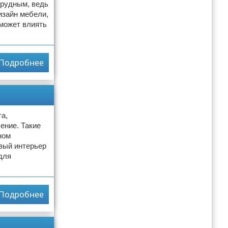
трудным, ведь
изайн мебели,
 может влиять
Подробнее
а,
ение. Такие
ном
евый интерьер
для
Подробнее