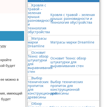
Кровля с травой − зеленая
крыша: разновидности и
технология обустройства
Матрасы марки Dreamline
туру
Основит Техно: обзор
скройте
штукатурки для
кой будет
выравнивания стен
 ее можно в
Выбор технических
пропиток для
конструкционной
древесины
ения, имеющий
е будет