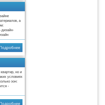
изайне
атериалов, а
м:
ь дизайн-
изайн
Подробнее
квартир, но и
аких условиях
олько зон:
ится -
Подробнее