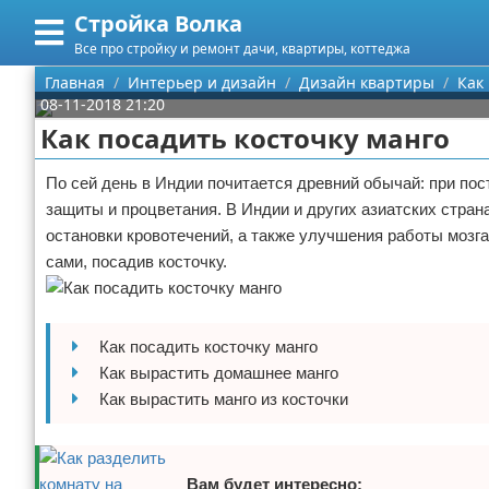
Стройка Волка
Меню
X
Все про стройку и ремонт дачи, квартиры, коттеджа
Главная
Главная
Интерьер и дизайн
Дизайн квартиры
Как
08-11-2018 21:20
Категории
Как посадить косточку манго
Поиск
Строительство
По сей день в Индии почитается древний обычай: при по
защиты и процветания. В Индии и других азиатских стран
О проекте
Мебель
остановки кровотечений, а также улучшения работы мозг
сами, посадив косточку.
Контакты
Интерьер и дизайн
Сотрудничество
Кухня
Дизайн дачи
Как посадить косточку манго
Размещение рекламы
Ремонт
Дизайн квартиры
Посуда
Как вырастить домашнее манго
Как вырастить манго из косточки
Для правообладателей
Инструменты
Ремонт дачи
Условия предоставления информации
Ванная
Ремонт квартиры
Вам будет интересно: