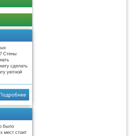
вых
я? Стены
знать
нату сделать
ату уютной
Подробнее
то было
х мест стоит