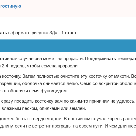
 гостиную
ть в формате рисунка 3Д» - 1 ответ
противном случае она может не прорасти. Поддерживать темпера
и 2-4 недель, чтобы семена проросли.
 косточку. Затем полностью очистите эту косточку от мякоти. В
зревший, оболочка снимается легко. Семя со вскрытой оболоч
е от оболочки семя фунгицидом.
 сразу посадить косточку вам по каким-то причинам не удалось,
м влажным песком, опилками или землей.
должен быть с твердым дном. В противном случае корень раст
длину, если не встретит преграды на своем пути. И чем длинне