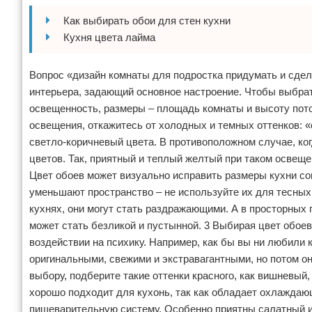
Отказ от ответственности
Домашний быт
Как выбирать обои для стен кухни
Кухня цвета лайма
Коммунальные услуги
Вопрос «дизайн комнаты для подростка придумать и сдела
Сантехника
интерьера, задающий основное настроение. Чтобы выбрат
освещенность, размеры – площадь комнаты и высоту потол
Безопасность
освещения, откажитесь от холодных и темных оттенков: 
светло-коричневый цвета. В противоположном случае, ко
Стройматериалы
цветов. Так, приятный и теплый желтый при таком освеще
Разное
Цвет обоев может визуально исправить размеры кухни со
уменьшают пространство – не используйте их для тесных
кухнях, они могут стать раздражающими. А в просторных
может стать безликой и пустынной. 3 Выбирая цвет обоев
воздействии на психику. Например, как бы вы ни любили 
оригинальными, свежими и экстравагантными, но потом он
выбору, подберите такие оттенки красного, как вишневый
хорошо подходит для кухонь, так как обладает охлаждаю
пищеварительную систему. Особенно приятны салатный и