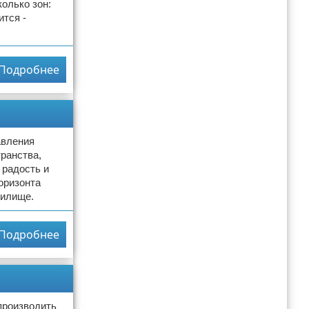
олько зон:
ится -
Подробнее
авления
транства,
 радость и
горизонта
жилище.
Подробнее
производить