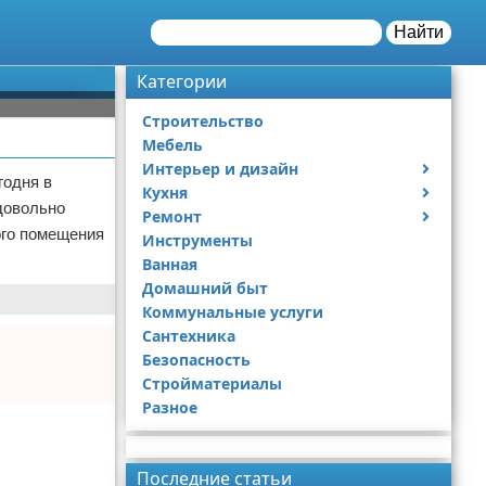
Найти
Категории
Строительство
Мебель
Интерьер и дизайн
годня в
Кухня
Дизайн дачи
довольно
Ремонт
Дизайн квартиры
Посуда
ого помещения
Инструменты
Ремонт дачи
Ванная
Ремонт квартиры
Домашний быт
Коммунальные услуги
Сантехника
Безопасность
Стройматериалы
Разное
Реклама
Последние статьи