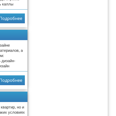
ь каллы
Подробнее
изайне
атериалов, а
м:
ь дизайн-
изайн
Подробнее
квартир, но и
аких условиях