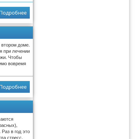
Подробнее
 втором доме.
ся при лечении
ожи. Чтобы
димо вовремя
Подробнее
чаются
расных),
Раз в год это
да стресс,