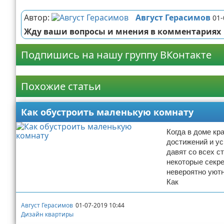
Реклама
Автор:
Август Герасимов
01-
Жду ваши вопросы и мнения в комментариях
Подпишись на нашу группу ВКонтакте
Реклама
Похожие статьи
Как обустроить маленькую комнату
Когда в доме кр
достижений и у
давят со всех с
некоторые секр
невероятно уютн
Как
Август Герасимов
01-07-2019 10:44
Дизайн квартиры