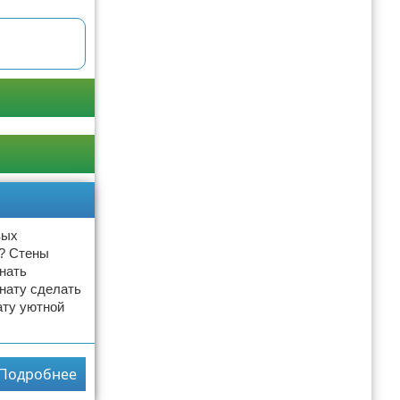
вых
я? Стены
знать
нату сделать
ату уютной
Подробнее