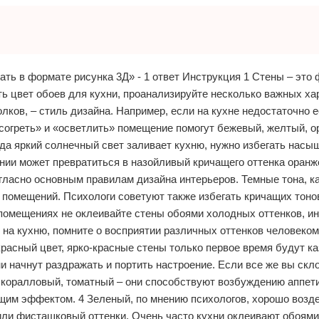
ть в формате рисунка 3Д» - 1 ответ Инструкция 1 Стены – это 
ь цвет обоев для кухни, проанализируйте несколько важных ха
ков, – стиль дизайна. Например, если на кухне недостаточно 
«согреть» и «осветлить» помещение помогут бежевый, желтый, 
гда яркий солнечный свет заливает кухню, нужно избегать нас
нии может превратиться в назойливый кричащего оттенка оранж
гласно основным правилам дизайна интерьеров. Темные тона, ка
 помещений. Психологи советуют также избегать кричащих тоно
 помещениях не оклеивайте стены обоями холодных оттенков, ин
 на кухню, помните о восприятии различных оттенков человеком
красный цвет, ярко-красные стены только первое время будут к
и начнут раздражать и портить настроение. Если все же вы скл
, коралловый, томатный – они способствуют возбуждению аппет
щим эффектом. 4 Зеленый, по мнению психологов, хорошо возде
ли фисташковый оттенки. Очень часто кухни оклеивают обоям