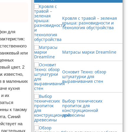
Кровля с травой − зеленая
крыша: разновидности и
технология обустройства
фон для
рактеристик:
естественного
Матрасы марки Dreamline
оранжевый или
ыщенных
евый цвет. 2
Основит Техно: обзор
к известно,
штукатурки для
выравнивания стен
в в маленьких
аче кухня
 и их
Выбор технических
азаться
пропиток для
онны к такому
конструкционной
древесины
ита. Синий
йствует на
и пастельных