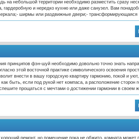
едь на небольшой территории необходимо разместить сразу неск
, гардеробную и нередко кухню или даже санузел. Вам понадоб
 зеркала;- ширмы или раздвижные двери;- трансформирующаяся
ния принципов фэн-шуй необходимо довольно точно знать напр
огласно этой восточной практике символического освоения прос
зволит внести в вашу городскую квартиру гармонию, покой и уют,
 как быть, если под рукой нет компаса, а расположение сторон 
спешите прощаться с мечтами о достижении гармонии в своем 
 хороший ремонт, но помещение пока не обжито, комната может 