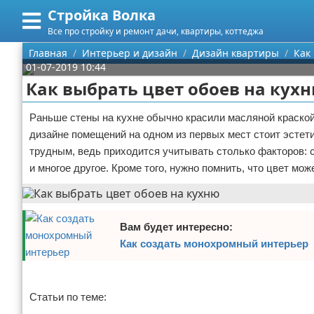
Стройка Волка
Меню
X
Все про стройку и ремонт дачи, квартиры, коттеджа
Главная
Главная
Интерьер и дизайн
Дизайн квартиры
Как
01-07-2019 10:44
Категории
Как выбрать цвет обоев на кух
Поиск
Строительство
Раньше стены на кухне обычно красили масляной краской 
дизайне помещений на одном из первых мест стоит эстет
О проекте
Мебель
трудным, ведь приходится учитывать столько факторов: 
и многое другое. Кроме того, нужно помнить, что цвет мо
Контакты
Интерьер и дизайн
Сотрудничество
Кухня
Дизайн дачи
Вам будет интересно:
Размещение рекламы
Ремонт
Дизайн квартиры
Посуда
Как создать монохромный интерьер
Для правообладателей
Инструменты
Ремонт дачи
Реклама
Статьи по теме:
Условия предоставления информации
Ванная
Ремонт квартиры