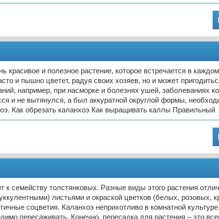
ь красивое и полезное растение, которое встречается в каждом
асто и пышно цветет, радуя своих хозяев, но и может пригодить
ний, например, при насморке и болезнях ушей, заболеваниях к
сся и не вытянулся, а был аккуратной округлой формы, необхо
хоэ. Как обрезать каланхоэ Как выращивать каллы Правильный
т к семейству толстянковых. Разные виды этого растения отли
уккулентными) листьями и окраской цветков (белых, розовых, к
тичные соцветия. Каланхоэ неприхотливо в комнатной культуре. 
димо пересаживать. Конечно, пересадка для растения – это всег