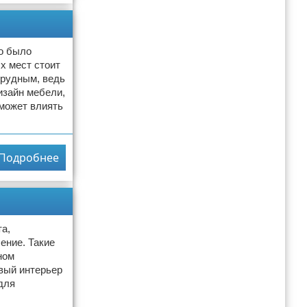
то было
х мест стоит
трудным, ведь
изайн мебели,
 может влиять
Подробнее
а,
ение. Такие
ном
евый интерьер
для