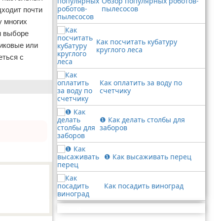
Обзор популярных роботов-
пылесосов
дходит почти
у многих
и выборе
Как посчитать кубатуру
сиковые или
круглого леса
еться с
Как оплатить за воду по
счетчику
❶ Как делать столбы для
заборов
❶ Как высаживать перец
Как посадить виноград
Реклама