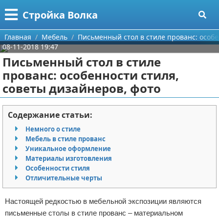
Меню
X
Стройка Волка
Главная
Главная
Мебель
Письменный стол в стиле прованс: особе
08-11-2018 19:47
Категории
Письменный стол в стиле
прованс: особенности стиля,
Поиск
Строительство
советы дизайнеров, фото
О проекте
Мебель
Содержание статьи:
Контакты
Интерьер и дизайн
Немного о стиле
Мебель в стиле прованс
Сотрудничество
Кухня
Дизайн дачи
Уникальное оформление
Материалы изготовления
Размещение рекламы
Ремонт
Дизайн квартиры
Посуда
Особенности стиля
Отличительные черты
Для правообладателей
Инструменты
Ремонт дачи
Настоящей редкостью в мебельной экспозиции являются
Условия предоставления информации
Ванная
Ремонт квартиры
письменные столы в стиле прованс – материальном