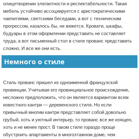
олицетворении элегантности и респектабельности. Такая
Отказ от ответственности
Домашний быт
мебель устойчиво ассоциируется с аристократическими
чаепитиями, светскими беседами, а вот с техническим
Коммунальные услуги
прогрессом, казалось бы, не вяжется. Кровати, шкафы,
будуары в этом оформлении представить не составляет
Сантехника
труда, а вот письменный стол в стиле прованс представить
сложно. И все же они есть.
Безопасность
Немного о стиле
Стройматериалы
Реклама
Разное
Стиль прованс пришел из одноименной французской
провинции. Учитывая его провинциальное происхождение,
несложно предположить, что он является вариантом всем
известного кантри — деревенского стиля. Но если
привычный многим кантри представляет собой довольно
грубый, хоть и уютный интерьер, то прованс все же изящен,
хоть и не менее прост. В таком стиле гораздо проще
обустроить апартаменты в многоэтажном доме, чем