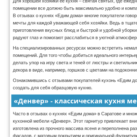
Для хорошей хозяйки ее кухня – святая святых, где ежед
помещении все должно быть максимально удобно и компа
В отзывах о кухнях «Едим дома» многие покупатели говор
мечты для каждой уважающей себя хозяйки. Ведь в тщате
приготовления вкусных блюд и быстрой и удобной уборки
радуют глаз и помогают расслабиться в уютной атмосфер
На специализированных ресурсах можно встретить немал
помещений. Для того чтобы добиться идеального интерье
делать упор на игру света и теней от люстры и светильн
декора в виде, например, горшков с цветами на подоконни
Ознакомившись с отзывами покупателей кухонь «Едим до
создать для себя образцовую кухню.
«Денвер» - классическая кухня м
Часто в отзывах о кухнях «Едим дома» в Саратове и мно
кухонной мебели «Денвер». Этот гарнитур привлекает в
изготовлена из прочного массива ясеня и переполнена р
фасадов, с матовым покрытием и оригинальной фурнитуро