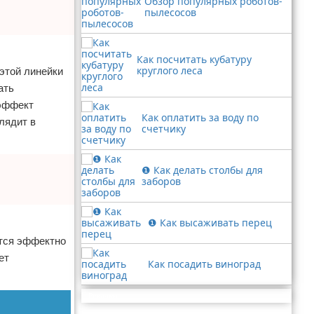
Обзор популярных роботов-
пылесосов
Как посчитать кубатуру
круглого леса
 этой линейки
ать
 эффект
Как оплатить за воду по
лядит в
счетчику
❶ Как делать столбы для
заборов
❶ Как высаживать перец
ятся эффектно
ет
Как посадить виноград
Реклама