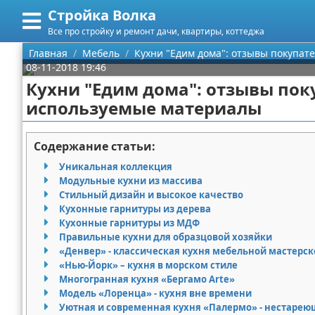
Стройка Волка
Меню
X
Все про стройку и ремонт дачи, квартиры, коттеджа
Главная
Главная
Мебель
Кухни "Едим дома": отзывы покупат
08-11-2018 19:46
Категории
Кухни "Едим дома": отзывы пок
используемые материалы
Поиск
Строительство
О проекте
Мебель
Содержание статьи:
Уникальная коллекция
Контакты
Интерьер и дизайн
Модульные кухни из массива
Стильный дизайн и высокое качество
Сотрудничество
Кухня
Дизайн дачи
Кухонные гарнитуры из дерева
Кухонные гарнитуры из МДФ
Размещение рекламы
Ремонт
Дизайн квартиры
Посуда
Правильные кухни для образцовой хозяйки
«Денвер» - классическая кухня мебельной мастерск
«Нью-Йорк» – кухня в морском стиле
Для правообладателей
Инструменты
Ремонт дачи
Многогранная кухня «Бергамо Arte»
Модель «Лоренца» - кухня вне времени
Условия предоставления информации
Ванная
Ремонт квартиры
Уютная и современная кухня «Палермо» - нестарею