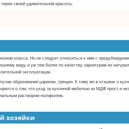
е теряя своей удивительной красоты.
эконом класса. Но не следует относиться к ним с предубеждени
шнему виду, и уж тем более по качеству, гарнитурам из натура
длительной эксплуатации.
учае образования царапин, трещин. К тому же в отзывах о кух
оворится о том, что уход за кухонной мебелью из МДФ прост и не
циальным раствором-полиролем.
ой хозяйки