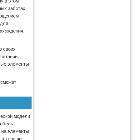
му в этом
ных заботах.
площением
 для
нахождения,
в своих
четаний,
юбые элементы
 сможет
ческой модели
Мебель
я на элементы
и в хорошо