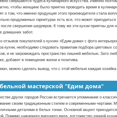
невно свершаются чудеса кулинарного искусства. Именно поэто
ктно, чтобы женщине было приятно проводить время в кулинар
ят о том, что именно продукция этого производителя стала во
льно продуманных гарнитурах есть все, что может пригодиться
 после свершения шедевров. К тому же эти кухни приятны для 
е домашних забот.
о отзывов покупателей о кухнях «Едим дома» с фото интерьеро
ра кухни, необходимо следовать правилам подбора цветовых со
иков, и не загромождать пространство лишней мебелью. Зато л
ке, добавят в помещение жизни и позитива.
ма», можно сделать вывод, что с этой мебелью каждая хозяйка
ебельной мастерской "Едим дома"
жестве других городов России встречается упоминание о класси
нимание своим традиционным стилем и современными чертами. 
азличными деталями в белых тонах. Основной акцент приходитс
й. Помимо шикарного внешнего вида, достоинство данной кухн