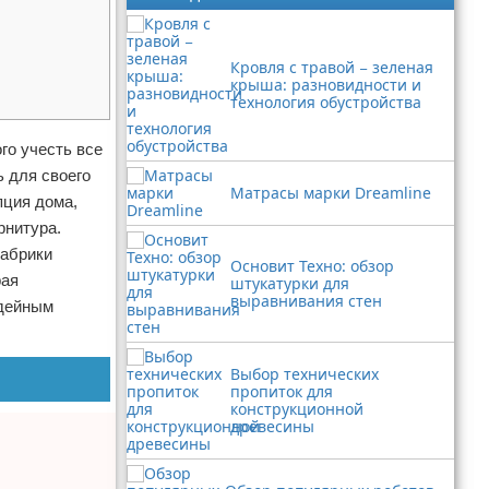
Кровля с травой − зеленая
крыша: разновидности и
технология обустройства
го учесть все
ь для своего
Матрасы марки Dreamline
пция дома,
рнитура.
фабрики
Основит Техно: обзор
рая
штукатурки для
выравнивания стен
идейным
Выбор технических
пропиток для
конструкционной
древесины