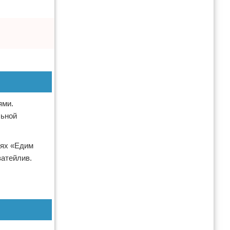
ями.
льной
нях «Едим
затейлив.