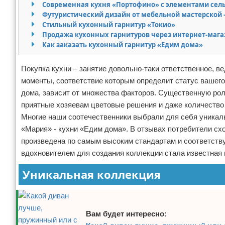
Современная кухня «Портофино» с элементами сел
Отказ от ответственности
Домашний быт
Футуристический дизайн от мебельной мастерской 
Стильный кухонный гарнитур «Токио»
Продажа кухонных гарнитуров через интернет-мага
Коммунальные услуги
Как заказать кухонный гарнитур «Едим дома»
Сантехника
Покупка кухни – занятие довольно-таки ответственное, в
Безопасность
моменты, соответствие которым определит статус вашего к
дома, зависит от множества факторов. Существенную рол
Стройматериалы
приятные хозяевам цветовые решения и даже количество 
Многие наши соотечественники выбрали для себя уникал
Разное
«Мария» - кухни «Едим дома». В отзывах потребители схо
произведена по самым высоким стандартам и соответств
вдохновителем для создания коллекции стала известная
Уникальная коллекция
Вам будет интересно: