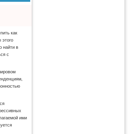
пить как
 этого
о найти в
ся с
мировом
енденциям,
ионностью
ся
грессивных
длагаемой ими
зуется