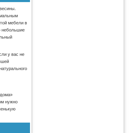
весины.
имальным
этой мебели в
о небольшие
ильный
ли у вас не
учшей
натурального
 дома»
дом нужно
ленькую