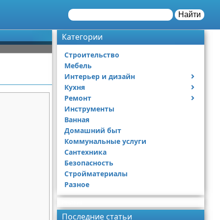
Найти
Категории
Строительство
Мебель
Интерьер и дизайн
Кухня
Дизайн дачи
Ремонт
Дизайн квартиры
Посуда
Инструменты
Ремонт дачи
Ванная
Ремонт квартиры
Домашний быт
Коммунальные услуги
Сантехника
Безопасность
Стройматериалы
Разное
Реклама
Последние статьи