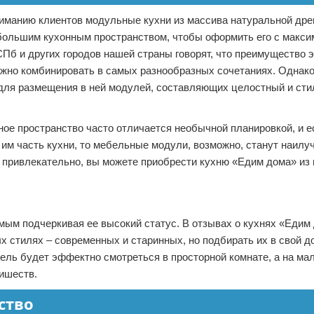
иманию клиентов модульные кухни из массива натуральной дре
ебольшим кухонным пространством, чтобы оформить его с макс
Пб и других городов нашей страны говорят, что преимущество 
можно комбинировать в самых разнообразных сочетаниях. Однак
для размещения в ней модулей, составляющих целостный и ст
ое пространство часто отличается необычной планировкой, и ес
 им часть кухни, то мебельные модули, возможно, станут наил
 привлекательно, вы можете приобрести кухню «Едим дома» из 
мым подчеркивая ее высокий статус. В отзывах о кухнях «Едим
ых стилях – современных и старинных, но подбирать их в свой 
ель будет эффектно смотреться в просторной комнате, а на ма
ишеств.
ство