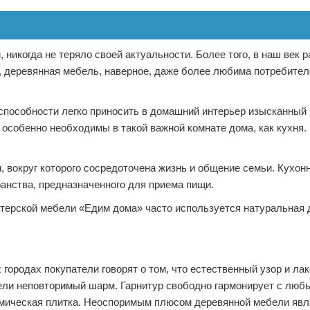
 никогда не теряло своей актуальности. Более того, в наш век 
, деревянная мебель, наверное, даже более любима потребител
 способности легко приносить в домашний интерьер изысканный
особенно необходимы в такой важной комнате дома, как кухня.
 вокруг которого сосредоточена жизнь и общение семьи. Кухон
ранства, предназначенного для приема пищи.
стерской мебели «Едим дома» часто используется натуральная 
.
 городах покупатели говорят о том, что естественный узор и ла
ели неповторимый шарм. Гарнитур свободно гармонирует с люб
ерамическая плитка. Неоспоримым плюсом деревянной мебели явл