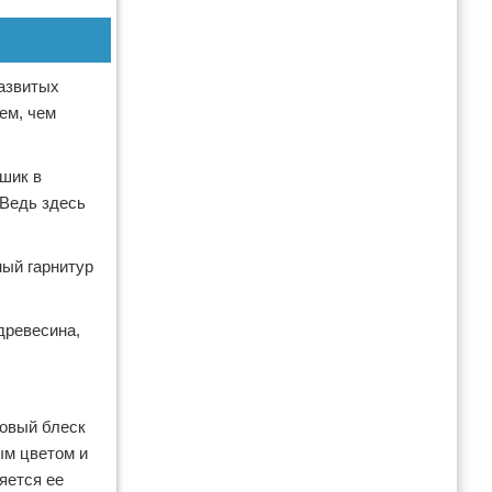
развитых
ем, чем
 шик в
 Ведь здесь
ный гарнитур
древесина,
ковый блеск
ым цветом и
яется ее