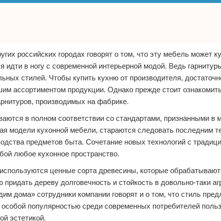
гих российских городах говорят о том, что эту мебель может ку
я идти в ногу с современной интерьерной модой. Ведь гарнитуры
ьных стилей. Чтобы купить кухню от производителя, достаточн
им ассортиментом продукции. Однако прежде стоит ознакомить
арнитуров, производимых на фабрике.
иваются в полном соответствии со стандартами, признанными в 
ая модели кухонной мебели, стараются следовать последним т
одства предметов быта. Сочетание новых технологий с традиц
обой любое кухонное пространство.
 используются ценные сорта древесины, которые обрабатывают
придать дереву долговечность и стойкость в довольно-таки а
дим дома» сотрудники компании говорят и о том, что стиль пре
о особой популярностью среди современных потребителей поль
ой эстетикой.