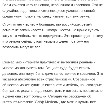
Всем хочется чего-то нового, необычного и красивого. Это не
Отказ от ответственности
Домашний быт
случайно, ведь только изменяющиеся условия внешней
среды могут помочь человеку измениться внутренне.
Коммунальные услуги
Стоит отметить, что у большинства российских семей
Сантехника
ремонт не заканчивается никогда. Постоянно нужно купить
какую-то мебель, что-то переделать. Это происходит, потому
Безопасность
что ремонт сейчас стоит немалых денег, поэтому его
позволить могут не все.
Стройматериалы
Реклама
Разное
Сейчас мир интернета практически вытесняет реальный:
многое можно купить там. Вещи от туда будет стоить
дешевле, они могут быть даже качественнее и красивее. Это
касается абсолютно всех отраслей жизни. Современное
общество может купить в интернете и мебель, но некоторые
боятся это делать, ведь посмотреть и потрогать невозможно,
а денег она стоит больших. Сегодня мы расскажем об
интернет-магазине "Лайф Мебель", где можно купить все