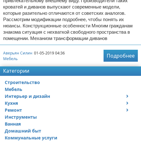
привлекательному внешнему виду. Производители таких
кроватей и диванов выпускают современные модели,
которые разительно отличаются от советских аналогов.
Рассмотрим модификации подробнее, чтобы понять их
нюансы. Конструкционные особенности Многим гражданам
знакома ситуация с нехваткой свободного пространства в
помещении. Механизм трансформации диванов
Аверьян Силин
01-05-2019 04:36
Подробнее
Мебель
Категории
Строительство
Мебель
Интерьер и дизайн
Кухня
Дизайн дачи
Ремонт
Дизайн квартиры
Посуда
Инструменты
Ремонт дачи
Ванная
Ремонт квартиры
Домашний быт
Коммунальные услуги