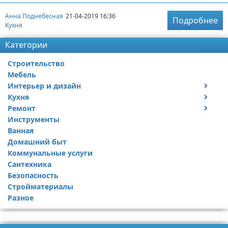
Анна Поднебесная
21-04-2019 16:36
Подробнее
Кухня
Категории
Строительство
Мебель
Интерьер и дизайн
Кухня
Дизайн дачи
Ремонт
Дизайн квартиры
Посуда
Инструменты
Ремонт дачи
Ванная
Ремонт квартиры
Домашний быт
Коммунальные услуги
Сантехника
Безопасность
Стройматериалы
Разное
Реклама