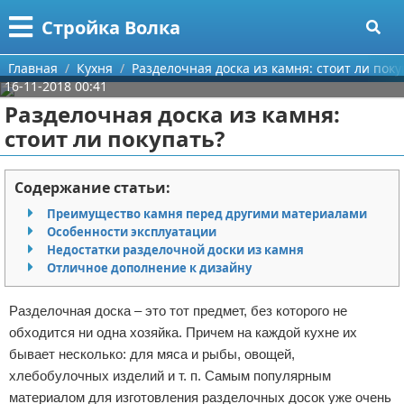
Меню
X
Стройка Волка
Главная
Главная
Кухня
Разделочная доска из камня: стоит ли поку
16-11-2018 00:41
Категории
Разделочная доска из камня:
стоит ли покупать?
Поиск
Строительство
О проекте
Мебель
Содержание статьи:
Преимущество камня перед другими материалами
Контакты
Интерьер и дизайн
Особенности эксплуатации
Недостатки разделочной доски из камня
Сотрудничество
Кухня
Дизайн дачи
Отличное дополнение к дизайну
Размещение рекламы
Ремонт
Дизайн квартиры
Посуда
Разделочная доска – это тот предмет, без которого не
обходится ни одна хозяйка. Причем на каждой кухне их
Для правообладателей
Инструменты
Ремонт дачи
бывает несколько: для мяса и рыбы, овощей,
хлебобулочных изделий и т. п. Самым популярным
Условия предоставления информации
Ванная
Ремонт квартиры
материалом для изготовления разделочных досок уже очень