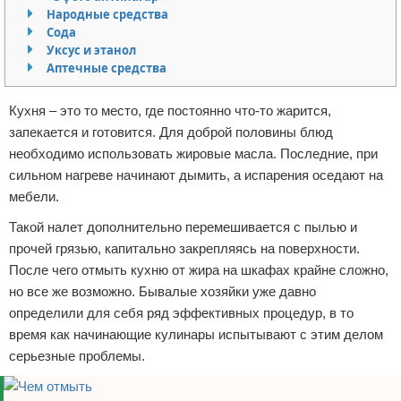
Народные средства
Отказ от ответственности
Домашний быт
Сода
Уксус и этанол
Коммунальные услуги
Аптечные средства
Сантехника
Кухня – это то место, где постоянно что-то жарится,
запекается и готовится. Для доброй половины блюд
Безопасность
необходимо использовать жировые масла. Последние, при
сильном нагреве начинают дымить, а испарения оседают на
Стройматериалы
мебели.
Разное
Такой налет дополнительно перемешивается с пылью и
прочей грязью, капитально закрепляясь на поверхности.
После чего отмыть кухню от жира на шкафах крайне сложно,
но все же возможно. Бывалые хозяйки уже давно
определили для себя ряд эффективных процедур, в то
время как начинающие кулинары испытывают с этим делом
серьезные проблемы.