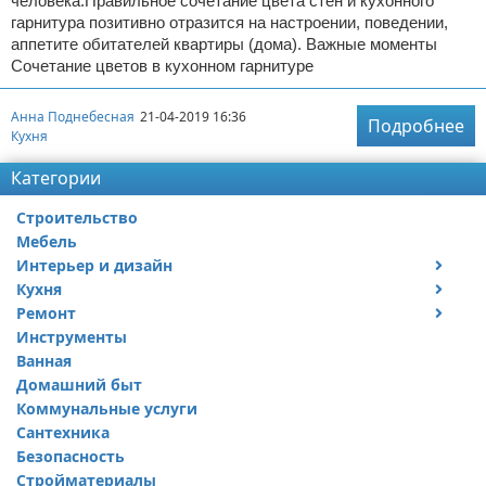
человека.Правильное сочетание цвета стен и кухонного
гарнитура позитивно отразится на настроении, поведении,
аппетите обитателей квартиры (дома). Важные моменты
Сочетание цветов в кухонном гарнитуре
Анна Поднебесная
21-04-2019 16:36
Подробнее
Кухня
Категории
Строительство
Мебель
Интерьер и дизайн
Кухня
Дизайн дачи
Ремонт
Дизайн квартиры
Посуда
Инструменты
Ремонт дачи
Ванная
Ремонт квартиры
Домашний быт
Коммунальные услуги
Сантехника
Безопасность
Стройматериалы