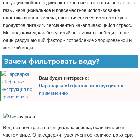
ситуации любого поджидают скрытые опасности: выхлопные
Отказ от ответственности
Домашний быт
газы, нерациональное и повсеместное использование
пластика и полиэтилена, синтетические усилители вкуса
Коммунальные услуги
продуктов питания, перманентно накапливающийся стресс.
Мы подскажем, как без усилий вы сможете победить еще
Сантехника
один разрушающий фактор - потребление хлорированной и
жесткой воды.
Безопасность
Зачем фильтровать воду?
Стройматериалы
Вам будет интересно:
Разное
Пароварка «Тефаль»: инструкция по
применению
Реклама
Вода из-под крана потенциально опасна, если пить ее в
чистом виде. Она содержит увеличенное количество хлора,