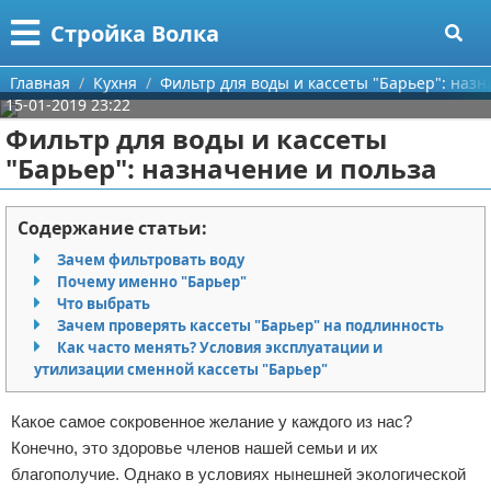
Меню
X
Стройка Волка
Главная
Главная
Кухня
Фильтр для воды и кассеты "Барьер": назн
15-01-2019 23:22
Категории
Фильтр для воды и кассеты
"Барьер": назначение и польза
Поиск
Строительство
О проекте
Мебель
Содержание статьи:
Зачем фильтровать воду
Контакты
Интерьер и дизайн
Почему именно "Барьер"
Что выбрать
Сотрудничество
Кухня
Дизайн дачи
Зачем проверять кассеты "Барьер" на подлинность
Как часто менять? Условия эксплуатации и
Размещение рекламы
Ремонт
Дизайн квартиры
Посуда
утилизации сменной кассеты "Барьер"
Для правообладателей
Инструменты
Ремонт дачи
Какое самое сокровенное желание у каждого из нас?
Конечно, это здоровье членов нашей семьи и их
Условия предоставления информации
Ванная
Ремонт квартиры
благополучие. Однако в условиях нынешней экологической