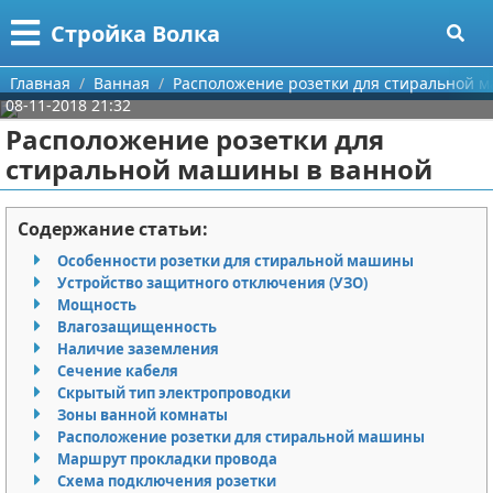
Меню
X
Стройка Волка
Главная
Главная
Ванная
Расположение розетки для стиральной 
08-11-2018 21:32
Категории
Расположение розетки для
стиральной машины в ванной
Поиск
Строительство
О проекте
Мебель
Содержание статьи:
Особенности розетки для стиральной машины
Контакты
Интерьер и дизайн
Устройство защитного отключения (УЗО)
Мощность
Сотрудничество
Кухня
Дизайн дачи
Влагозащищенность
Наличие заземления
Размещение рекламы
Ремонт
Дизайн квартиры
Посуда
Сечение кабеля
Скрытый тип электропроводки
Зоны ванной комнаты
Для правообладателей
Инструменты
Ремонт дачи
Расположение розетки для стиральной машины
Маршрут прокладки провода
Условия предоставления информации
Ванная
Ремонт квартиры
Схема подключения розетки