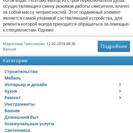
поток воды. Поэтому выход из строя переключателя душа,
осуществляющего смену режимов работы смесителя, влечет
за собой массу неприятностей. Этот подвижный элемент
является самой уязвимой составляющей устройства, для
ремонта которой всегда приходится обращаться за помощью
к специалистам. Однако
Мирослава Преснякова
12-02-2019 08:36
Подробнее
Ванная
Категории
Строительство
Мебель
Интерьер и дизайн
Кухня
Дизайн дачи
Ремонт
Дизайн квартиры
Посуда
Инструменты
Ремонт дачи
Ванная
Ремонт квартиры
Домашний быт
Коммунальные услуги
Сантехника