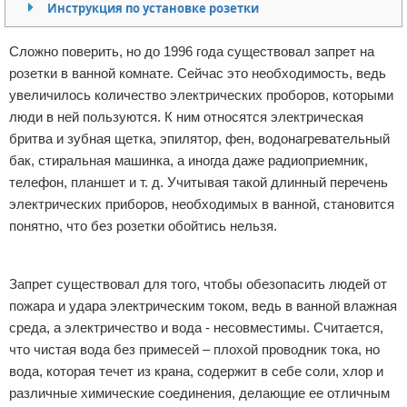
Инструкция по установке розетки
Отказ от ответственности
Домашний быт
Сложно поверить, но до 1996 года существовал запрет на
Коммунальные услуги
розетки в ванной комнате. Сейчас это необходимость, ведь
увеличилось количество электрических проборов, которыми
Сантехника
люди в ней пользуются. К ним относятся электрическая
бритва и зубная щетка, эпилятор, фен, водонагревательный
Безопасность
бак, стиральная машинка, а иногда даже радиоприемник,
телефон, планшет и т. д. Учитывая такой длинный перечень
Стройматериалы
электрических приборов, необходимых в ванной, становится
понятно, что без розетки обойтись нельзя.
Разное
Реклама
Запрет существовал для того, чтобы обезопасить людей от
пожара и удара электрическим током, ведь в ванной влажная
среда, а электричество и вода - несовместимы. Считается,
что чистая вода без примесей – плохой проводник тока, но
вода, которая течет из крана, содержит в себе соли, хлор и
различные химические соединения, делающие ее отличным