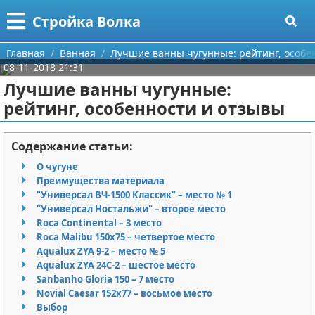
Меню
X
Стройка Волка
Главная
Главная
Ванная
Лучшие ванны чугунные: рейтинг, особе
08-11-2018 21:31
Категории
Лучшие ванны чугунные:
рейтинг, особенности и отзывы
Поиск
Строительство
О проекте
Мебель
Содержание статьи:
О чугуне
Контакты
Интерьер и дизайн
Преимущества материала
"Универсал ВЧ-1500 Классик" – место № 1
Сотрудничество
Кухня
Дизайн дачи
"Универсал Ностальжи" – второе место
Roca Continental – 3 место
Размещение рекламы
Ремонт
Дизайн квартиры
Посуда
Roca Malibu 150х75 – четвертое место
Aqualux ZYA 9-2 – место № 5
Aqualux ZYA 24C-2 – шестое место
Для правообладателей
Инструменты
Ремонт дачи
Sanbanho Gloria 150 – 7 место
Novial Caesar 152х77 – восьмое место
Условия предоставления информации
Ванная
Ремонт квартиры
Выбор