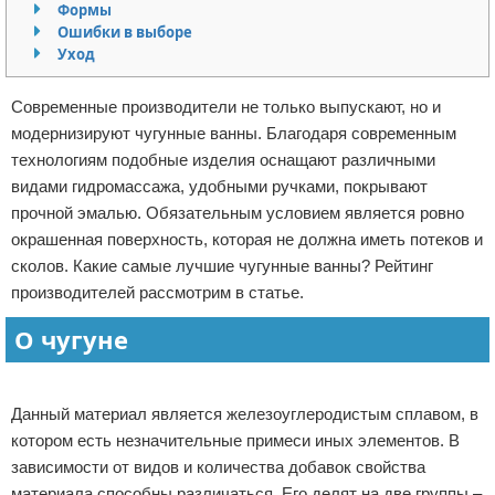
Формы
Отказ от ответственности
Домашний быт
Ошибки в выборе
Уход
Коммунальные услуги
Современные производители не только выпускают, но и
Сантехника
модернизируют чугунные ванны. Благодаря современным
технологиям подобные изделия оснащают различными
Безопасность
видами гидромассажа, удобными ручками, покрывают
прочной эмалью. Обязательным условием является ровно
Стройматериалы
окрашенная поверхность, которая не должна иметь потеков и
сколов. Какие самые лучшие чугунные ванны? Рейтинг
Разное
производителей рассмотрим в статье.
О чугуне
Реклама
Данный материал является железоуглеродистым сплавом, в
котором есть незначительные примеси иных элементов. В
зависимости от видов и количества добавок свойства
материала способны различаться. Его делят на две группы –