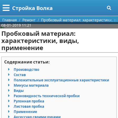
Меню
X
Стройка Волка
Главная
Главная
Ремонт
Пробковый материал: характеристики, в
08-01-2019 11:21
Категории
Пробковый материал:
характеристики, виды,
Поиск
Строительство
применение
О проекте
Мебель
Содержание статьи:
Контакты
Интерьер и дизайн
Производство
Состав
Сотрудничество
Кухня
Дизайн дачи
Положительные эксплуатационные характеристики
Минусы материала
Размещение рекламы
Ремонт
Дизайн квартиры
Посуда
Виды
Разновидность технической пробки
Для правообладателей
Инструменты
Ремонт дачи
Рулонная пробка
Листовая пробка
Применение
Условия предоставления информации
Ванная
Ремонт квартиры
Аксессуар своими руками