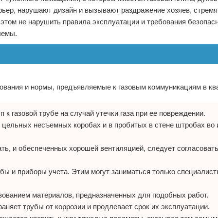
рьер, нарушают дизайн и вызывают раздражение хозяев, стрем
и этом не нарушить правила эксплуатации и требования безопас
лемы.
бования и нормы, предъявляемые к газовым коммуникациям в кв
к газовой трубе на случай утечки газа при ее повреждении.
х цельных несъемных коробах и в пробитых в стене штробах во
ать, и обеспеченных хорошей вентиляцией, следует согласовать
бы и приборы учета. Этим могут заниматься только специалис
зованием материалов, предназначенных для подобных работ.
аняет трубы от коррозии и продлевает срок их эксплуатации.