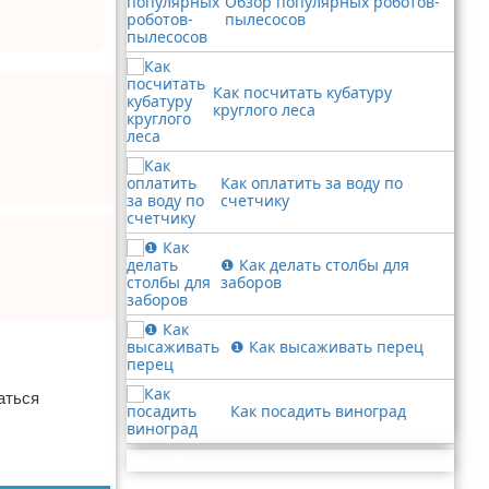
Обзор популярных роботов-
пылесосов
Как посчитать кубатуру
круглого леса
Как оплатить за воду по
счетчику
❶ Как делать столбы для
заборов
❶ Как высаживать перец
аться
Как посадить виноград
Реклама