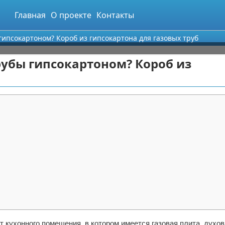
Главная
О проекте
Контакты
ипсокартоном? Короб из гипсокартона для газовых труб
убы гипсокартоном? Короб из
 кухонного помещения, в котором имеется газовая плита, духов