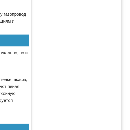
у газопровод
ациям и
икально, но и
стенке шкафа,
уют пенал.
ухонную
буется
.