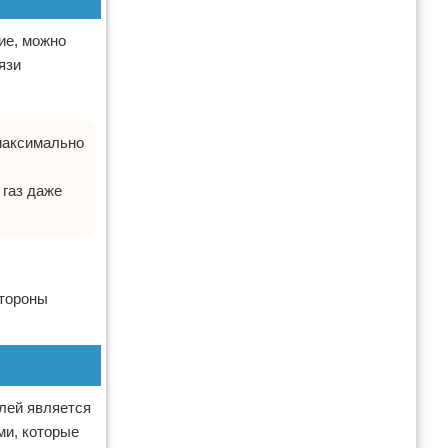
ие, можно
язи
максимально
 газ даже
стороны
лей является
ми, которые