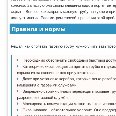
колонка. Зачастую они своим внешним видом портят инте
Отказ от ответственности
Домашний быт
скрыть. Вопрос, как закрыть газовую трубу на кухне и пр
волнует многих. Рассмотрим способы решения этой проб
Коммунальные услуги
Правила и нормы
Сантехника
Реклама
Безопасность
Решая, как спрятать газовую трубу, нужно учитывать тре
Стройматериалы
Необходимо обеспечить свободный быстрый доступ 
Разное
Категорически запрещается прятать трубы в глухи
взрыва из-за скопившегося при утечке газа.
Даже при установке коробов, которые легко разобр
намерения с газовыми службами.
Запрещено своими силами перемещать газовые тру
разрешение газовой службы.
Маскировать коммуникации можно только с исполь
Окрашивание – обязательное условие. Оно предохр