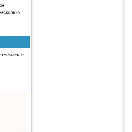
кое
несколько
т». Кое-кто