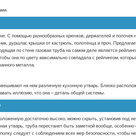
ами.
ене. С помощью разнообразных крючков, держателей и полочек н
ик, дуршлаг, крышки от кастрюль, полотенца и проч. Предлага
одящая по стене газовая труба на самом деле является рейлинг
чтобы она по цвету максимально совпадала с рейлингом, котор
ванного металла.
звешивают на нем различную кухонную утварь. Близко располо
давать иллюзию, что она – деталь общей системы.
у
оложенную достаточно высоко, можно скрыть, установив под н
нная утварь, труба перестанет быть заметной вообще, особенно
 полку следует с соблюдением всех мер безопасности, чтобы н