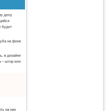
му делу
щийся
е будет
руба на фоне
ь, в дизайне
 – штор или
ть на них