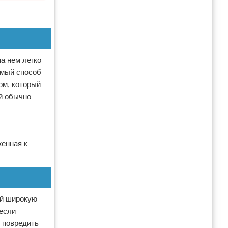
а нем легко
емый способ
ом, который
ый обычно
женная к
ей широкую
 если
е повредить