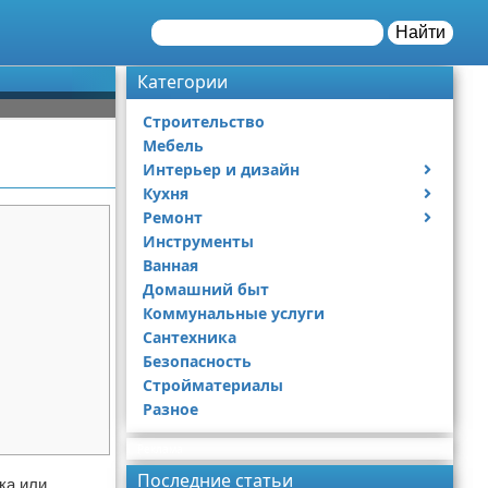
Найти
Категории
Строительство
Мебель
Интерьер и дизайн
Кухня
Дизайн дачи
Ремонт
Дизайн квартиры
Посуда
Инструменты
Ремонт дачи
Ванная
Ремонт квартиры
Домашний быт
Коммунальные услуги
Сантехника
Безопасность
Стройматериалы
Разное
Реклама
Последние статьи
ка или