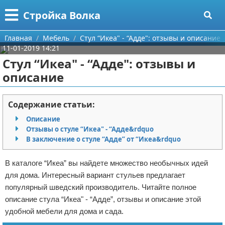
Меню
X
Стройка Волка
Главная
Главная
Мебель
Стул “Икеа" - “Адде": отзывы и описание
11-01-2019 14:21
Категории
Стул “Икеа" - “Адде": отзывы и
описание
Поиск
Строительство
О проекте
Мебель
Содержание статьи:
Описание
Контакты
Интерьер и дизайн
Отзывы о стуле “Икеа" - “Адде&rdquo
В заключение о стуле “Адде” от “Икеа&rdquo
Сотрудничество
Кухня
Дизайн дачи
В каталоге “Икеа” вы найдете множество необычных идей
Размещение рекламы
Ремонт
Дизайн квартиры
Посуда
для дома. Интересный вариант стульев предлагает
популярный шведский производитель. Читайте полное
Для правообладателей
Инструменты
Ремонт дачи
описание стула “Икеа" - “Адде”, отзывы и описание этой
удобной мебели для дома и сада.
Условия предоставления информации
Ванная
Ремонт квартиры