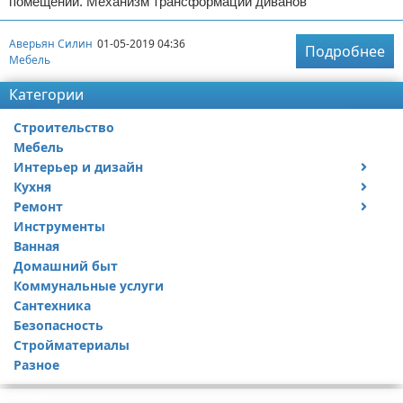
помещении. Механизм трансформации диванов
Аверьян Силин
01-05-2019 04:36
Подробнее
Мебель
Категории
Строительство
Мебель
Интерьер и дизайн
Кухня
Дизайн дачи
Ремонт
Дизайн квартиры
Посуда
Инструменты
Ремонт дачи
Ванная
Ремонт квартиры
Домашний быт
Коммунальные услуги
Сантехника
Безопасность
Стройматериалы
Разное
Реклама