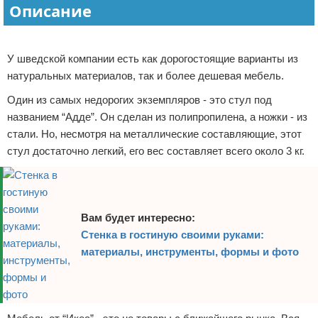
Описание
Отказ от ответственности
Домашний быт
Реклама
Коммунальные услуги
У шведской компании есть как дорогостоящие варианты из
натуральных материалов, так и более дешевая мебель.
Сантехника
Один из самых недорогих экземпляров - это стул под
Безопасность
названием “Адде”. Он сделан из полипропилена, а ножки - из
стали. Но, несмотря на металлические составляющие, этот
Стройматериалы
стул достаточно легкий, его вес составляет всего около 3 кг.
Разное
Вам будет интересно:
Стенка в гостиную своими руками:
материалы, инструменты, формы и фото