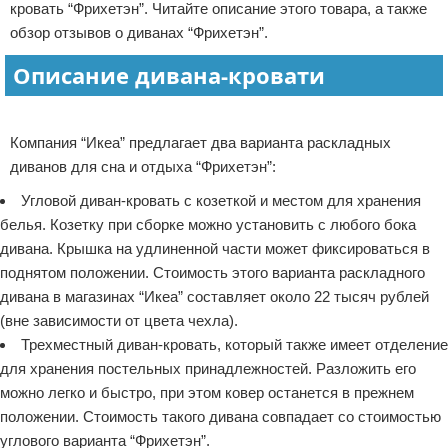
кровать “Фрихетэн”. Читайте описание этого товара, а также
Отказ от ответственности
Домашний быт
обзор отзывов о диванах “Фрихетэн”.
Описание дивана-кровати
Коммунальные услуги
Реклама
Сантехника
Компания “Икеа” предлагает два варианта раскладных
Безопасность
диванов для сна и отдыха “Фрихетэн”:
Угловой диван-кровать с козеткой и местом для хранения
Стройматериалы
белья. Козетку при сборке можно установить с любого бока
дивана. Крышка на удлиненной части может фиксироваться в
Разное
поднятом положении. Стоимость этого варианта раскладного
дивана в магазинах “Икеа” составляет около 22 тысяч рублей
(вне зависимости от цвета чехла).
Трехместный диван-кровать, который также имеет отделение
для хранения постельных принадлежностей. Разложить его
можно легко и быстро, при этом ковер останется в прежнем
положении. Стоимость такого дивана совпадает со стоимостью
углового варианта “Фрихетэн”.