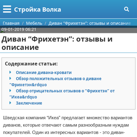
Меню
X
Стройка Волка
Главная
Главная
Мебель
Диван “Фрихетэн”: отзывы и описание
09-01-2019 06:21
Категории
Диван “Фрихетэн”: отзывы и
описание
Поиск
Строительство
О проекте
Мебель
Содержание статьи:
Описание дивана-кровати
Контакты
Интерьер и дизайн
Обзор положительных отзывов о диване
“Фрихетэн&rdquo
Сотрудничество
Кухня
Дизайн дачи
Обзор отрицательных отзывов о “Фрихетэн” от
“Икеа&rdquo
Размещение рекламы
Ремонт
Дизайн квартиры
Посуда
Заключение
Для правообладателей
Инструменты
Ремонт дачи
Шведская компания “Икеа” предлагает множество вариантов
диванов, которые отвечают самым разнообразным нуждам
Условия предоставления информации
Ванная
Ремонт квартиры
покупателей. Один из интересных вариантов - это диван-