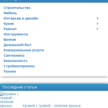
Строительство
Мебель
Интерьер и дизайн
Кухня
Дизайн дачи
Ремонт
Дизайн квартиры
Посуда
Инструменты
Ремонт дачи
Ванная
Ремонт квартиры
Домашний быт
Коммунальные услуги
Сантехника
Безопасность
Стройматериалы
Разное
Реклама
Последние статьи
Кровля с травой − зеленая крыша: