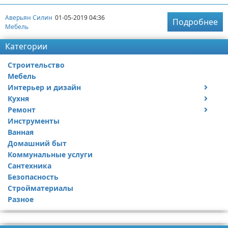
Аверьян Силин
01-05-2019 04:36
Подробнее
Мебель
Категории
Строительство
Мебель
Интерьер и дизайн
Кухня
Дизайн дачи
Ремонт
Дизайн квартиры
Посуда
Инструменты
Ремонт дачи
Ванная
Ремонт квартиры
Домашний быт
Коммунальные услуги
Сантехника
Безопасность
Стройматериалы
Разное
Реклама