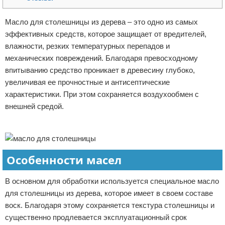
Отказ от ответственности
Домашний быт
Масло для столешницы из дерева – это одно из самых
эффективных средств, которое защищает от вредителей,
Коммунальные услуги
влажности, резких температурных перепадов и
Сантехника
механических повреждений. Благодаря превосходному
впитыванию средство проникает в древесину глубоко,
Безопасность
увеличивая ее прочностные и антисептические
характеристики. При этом сохраняется воздухообмен с
Стройматериалы
внешней средой.
Реклама
Разное
Особенности масел
В основном для обработки используется специальное масло
для столешницы из дерева, которое имеет в своем составе
воск. Благодаря этому сохраняется текстура столешницы и
существенно продлевается эксплуатационный срок