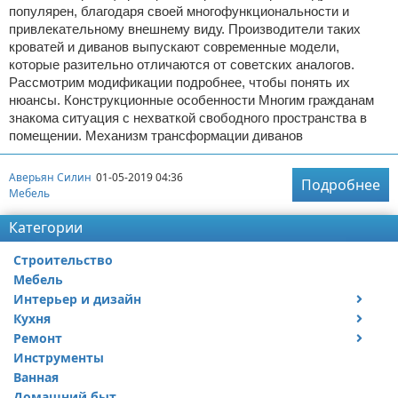
популярен, благодаря своей многофункциональности и
привлекательному внешнему виду. Производители таких
кроватей и диванов выпускают современные модели,
которые разительно отличаются от советских аналогов.
Рассмотрим модификации подробнее, чтобы понять их
нюансы. Конструкционные особенности Многим гражданам
знакома ситуация с нехваткой свободного пространства в
помещении. Механизм трансформации диванов
Аверьян Силин
01-05-2019 04:36
Подробнее
Мебель
Категории
Строительство
Мебель
Интерьер и дизайн
Кухня
Дизайн дачи
Ремонт
Дизайн квартиры
Посуда
Инструменты
Ремонт дачи
Ванная
Ремонт квартиры
Домашний быт