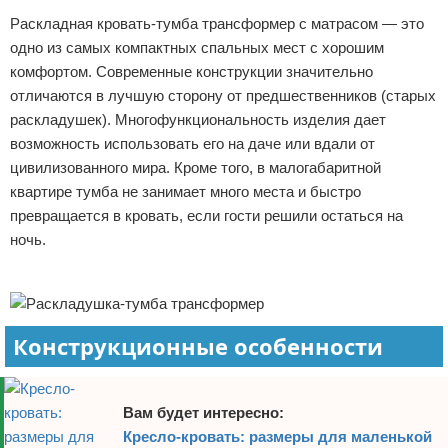
Раскладная кровать-тумба трансформер с матрасом — это
Отказ от ответственности
Домашний быт
одно из самых компактных спальных мест с хорошим
Коммунальные услуги
комфортом. Современные конструкции значительно
отличаются в лучшую сторону от предшественников (старых
Сантехника
раскладушек). Многофункциональность изделия дает
возможность использовать его на даче или вдали от
Безопасность
цивилизованного мира. Кроме того, в малогабаритной
квартире тумба не занимает много места и быстро
Стройматериалы
превращается в кровать, если гости решили остаться на
ночь.
Разное
Реклама
Конструкционные особенности
Вам будет интересно:
Кресло-кровать: размеры для маленькой