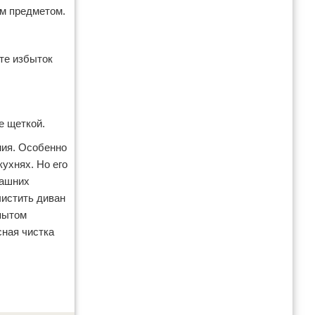
ым предметом.
те избыток
е щеткой.
ния. Особенно
кухнях. Но его
машних
чистить диван
пытом
сная чистка