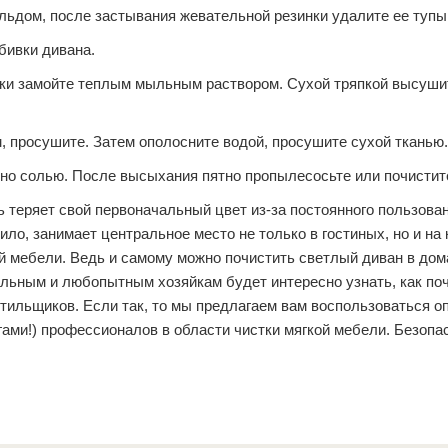
 льдом, после застывания жевательной резинки удалите ее туп
бивки дивана.
тки замойте теплым мыльным раствором. Сухой тряпкой высуши
, просушите. Затем ополосните водой, просушите сухой тканью.
тно солью. После высыхания пятно пропылесосьте или почистит
 теряет свой первоначальный цвет из-за постоянного пользова
ило, занимает центральное место не только в гостиных, но и на 
ой мебели. Ведь и самому можно почистить светлый диван в до
ельным и любопытным хозяйкам будет интересно узнать, как по
ильщиков. Если так, то мы предлагаем вам воспользоваться о
ами!) профессионалов в области чистки мягкой мебели. Безопа