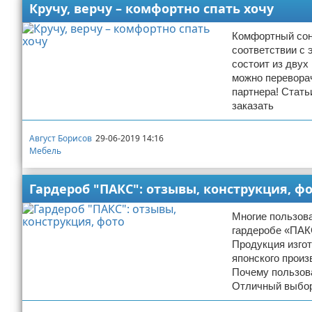
Кручу, верчу – комфортно спать хочу
Комфортный сон 
соответствии с
состоит из двух
можно перевора
партнера! Стать
заказать
Август Борисов
29-06-2019 14:16
Мебель
Гардероб "ПАКС": отзывы, конструкция, ф
Многие пользов
гардеробе «ПАК
Продукция изго
японского прои
Почему пользов
Отличный выбор