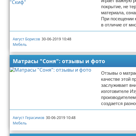
играет важную р
покрытие, не те
материала, озн
При посещении к
в отличие от мн
Август Борисов
30-06-2019 10:48
Мебель
Матрасы "Соня": отзывы и фото
Отзывы о матра
качестве этой п
заслуживает вни
изготовителе Из
производителем.
создается разн
Август Герасимов
30-06-2019 10:48
Мебель