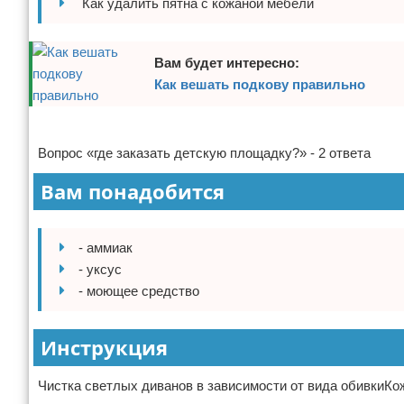
Как удалить пятна с кожаной мебели
Отказ от ответственности
Домашний быт
Коммунальные услуги
Вам будет интересно:
Как вешать подкову правильно
Сантехника
Реклама
Безопасность
Вопрос «где заказать детскую площадку?» - 2 ответа
Стройматериалы
Вам понадобится
Разное
- аммиак
- уксус
- моющее средство
Инструкция
Чистка светлых диванов в зависимости от вида обивкиКо