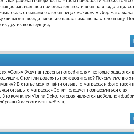
оль как рабочая поверхность. Чтобы приобрести износостойкое,
ряющее изначальной привлекательности внешнего вида и целос
акомьтесь с отзывами о столешницах «Скиф». Выбор материал
ухни взгляд всегда невольно падает именно на столешницу. Пот
огих других конструкций,
сах «Соня» будут интересны потребителям, которые задаются 
родукции. Стоит ли доверять производителю? Почему именно эт
мания? В статье можно найти отзывы о матрасах и фото такой 
учая отзывы о матрасах «Соня», следует познакомиться с их
 Это компания Viorina Deko, которая является мебельной фабри
ообразный ассортимент мебели,