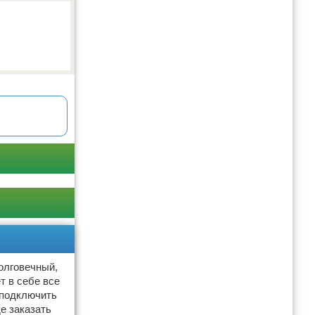
олговечный,
т в себе все
 подключить
е заказать