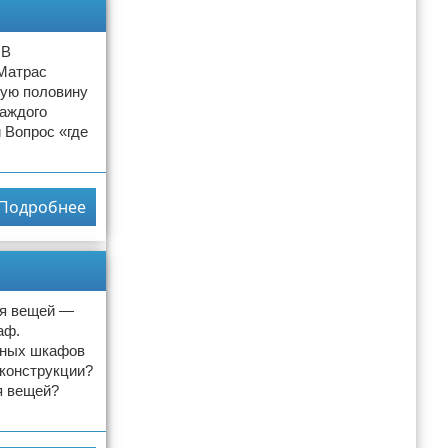
 В
 Матрас
дую половину
каждого
и Вопрос «где
Подробнее
ия вещей —
аф.
льных шкафов
 конструкции?
я вещей?