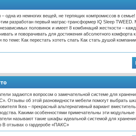
– одна из немногих вещей, не терпящих компромиссов в семье!
 этим разработан первый матрас-трансформер IQ Sleep TWEED.
 независимых половинок и имеет 8 комбинаций жесткости – каж
чивать и поворачивать для достижения абсолютного комфорта 
и по теме: Как перестать хотеть спать Как стать душой компани
ото
атели задаются вопросом о замечательной системе для хранен
С». Отзывы об этой разновидности мебели помогут выбрать шк
товителя Ikea – прекрасный альтернативный вариант вместите
зводства. Какими особенностями примечательны эти модульные
атели называют такие шкафы идеальной системой для хранени
 В отзывах о гардеробе «ПАКС»