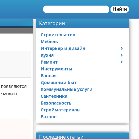
Найти
Категории
Строительство
Мебель
Интерьер и дизайн
Кухня
Дизайн дачи
Ремонт
Дизайн квартиры
Посуда
Инструменты
Ремонт дачи
Ванная
Ремонт квартиры
Домашний быт
м появляются
Коммунальные услуги
не можно
Сантехника
Безопасность
Стройматериалы
Разное
Реклама
Последние статьи