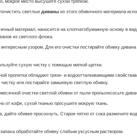
о, мокрое место высушите сухой тряпкой.
 почистить светлые
диваны
из этого обивочного материала исп
ктичный материал, наносится на хлопчатобумажную основу в вид
ванов из светлого флока.
интересным узором. Для его очистки постирайте обивку дивана
льзуйте сухую чистку с помощью мягкой щетки.
ной пропитки обладают грязе- и водоотталкивающими свойствам
 чистку или постирайте замшевую светлую обивку.
месячной очистки светлой обивки от пыли пропылесосьте диван
но от кофе, сухой тканью просушите мокрую ткань.
, дайте обивке просохнуть. Старое пятно от сока размочите во
 запаха обработайте обивку слабым уксусным раствором.