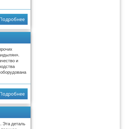
Подробнее
прочих
андылян».
ачество и
водства
а оборудована
Подробнее
. Эта деталь