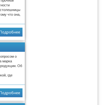
 прочное
тности
а столешницы
ому что она,
Подробнее
вопросом о
а марка
продукции. Об
кой, где
Подробнее