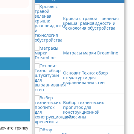
Кровля с травой − зеленая
крыша: разновидности и
технология обустройства
Матрасы марки Dreamline
Основит Техно: обзор
штукатурки для
выравнивания стен
Выбор технических
пропиток для
конструкционной
древесины
мочите тряпку