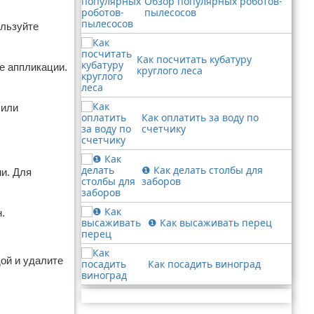
Обзор популярных роботов-
пылесосов
ользуйте
Как посчитать кубатуру
е аппликации.
круглого леса
 или
Как оплатить за воду по
счетчику
❶ Как делать столбы для
и. Для
заборов
.
❶ Как высаживать перец
дой и удалите
Как посадить виноград
Реклама