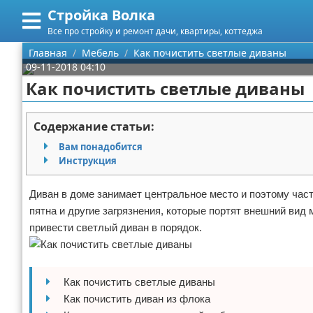
Стройка Волка
Меню
X
Все про стройку и ремонт дачи, квартиры, коттеджа
Главная
Главная
Мебель
Как почистить светлые диваны
09-11-2018 04:10
Категории
Как почистить светлые диваны
Поиск
Строительство
Содержание статьи:
О проекте
Мебель
Вам понадобится
Инструкция
Контакты
Интерьер и дизайн
Диван в доме занимает центральное место и поэтому час
Сотрудничество
Кухня
Дизайн дачи
пятна и другие загрязнения, которые портят внешний вид
привести светлый диван в порядок.
Размещение рекламы
Ремонт
Дизайн квартиры
Посуда
Для правообладателей
Инструменты
Ремонт дачи
Как почистить светлые диваны
Условия предоставления информации
Ванная
Ремонт квартиры
Как почистить диван из флока