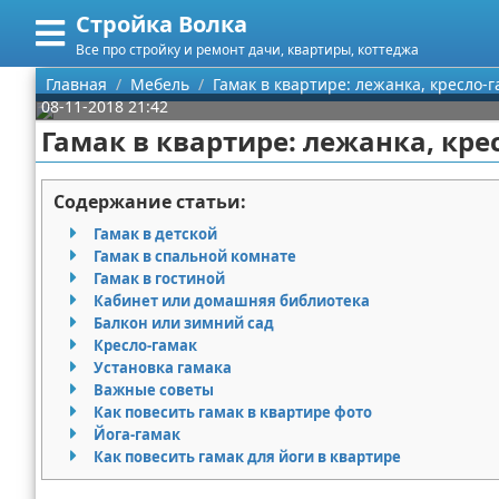
Стройка Волка
Меню
X
Все про стройку и ремонт дачи, квартиры, коттеджа
Главная
Главная
Мебель
Гамак в квартире: лежанка, кресло-г
08-11-2018 21:42
Категории
Гамак в квартире: лежанка, кре
Поиск
Строительство
Содержание статьи:
О проекте
Мебель
Гамак в детской
Гамак в спальной комнате
Контакты
Интерьер и дизайн
Гамак в гостиной
Кабинет или домашняя библиотека
Балкон или зимний сад
Сотрудничество
Кухня
Дизайн дачи
Кресло-гамак
Установка гамака
Размещение рекламы
Ремонт
Дизайн квартиры
Посуда
Важные советы
Как повесить гамак в квартире фото
Для правообладателей
Инструменты
Ремонт дачи
Йога-гамак
Как повесить гамак для йоги в квартире
Условия предоставления информации
Ванная
Ремонт квартиры