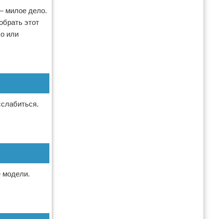
— милое дело.
обрать этот
хо или
сслабиться.
 модели.