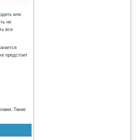
одить или
ть не
ть все
лагается
ке предстоит
лами. Такие