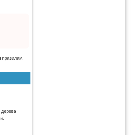
м правилам.
з дерева
и.