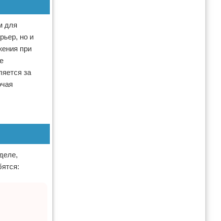
м для
рьер, но и
жения при
е
ляется за
очая
деле,
бятся: