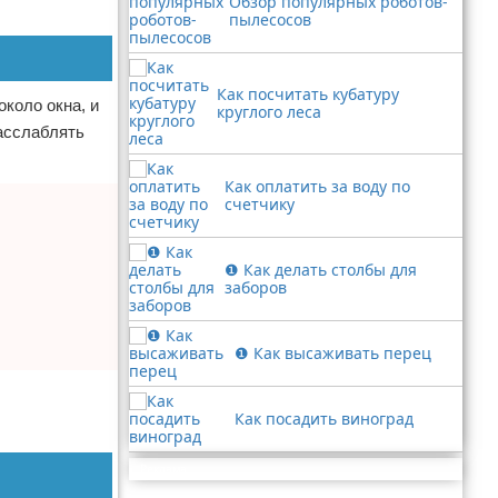
Обзор популярных роботов-
пылесосов
Как посчитать кубатуру
около окна, и
круглого леса
асслаблять
Как оплатить за воду по
счетчику
❶ Как делать столбы для
заборов
❶ Как высаживать перец
Как посадить виноград
Реклама