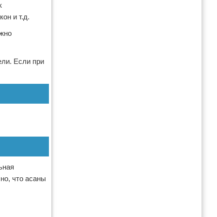
к
он и т.д.
ожно
ели. Если при
ьная
но, что асаны