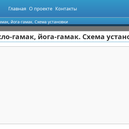
Главная
О проекте
Контакты
амак, йога-гамак. Схема установки
сло-гамак, йога-гамак. Схема уста