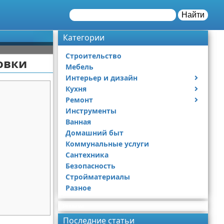
Найти
Категории
Строительство
новки
Мебель
Интерьер и дизайн
Кухня
Дизайн дачи
Ремонт
Дизайн квартиры
Посуда
Инструменты
Ремонт дачи
Ванная
Ремонт квартиры
Домашний быт
Коммунальные услуги
Сантехника
Безопасность
Стройматериалы
Разное
Реклама
Последние статьи