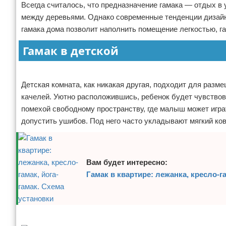
Всегда считалось, что предназначение гамака — отдых 
Отказ от ответственности
Домашний быт
между деревьями. Однако современные тенденции дизайн
гамака дома позволит наполнить помещение легкостью, г
Коммунальные услуги
Гамак в детской
Сантехника
Реклама
Безопасность
Детская комната, как никакая другая, подходит для разме
качелей. Уютно расположившись, ребенок будет чувствова
Стройматериалы
помехой свободному пространству, где малыш может игра
допустить ушибов. Под него часто укладывают мягкий ков
Разное
Вам будет интересно:
Гамак в квартире: лежанка, кресло-г
Реклама