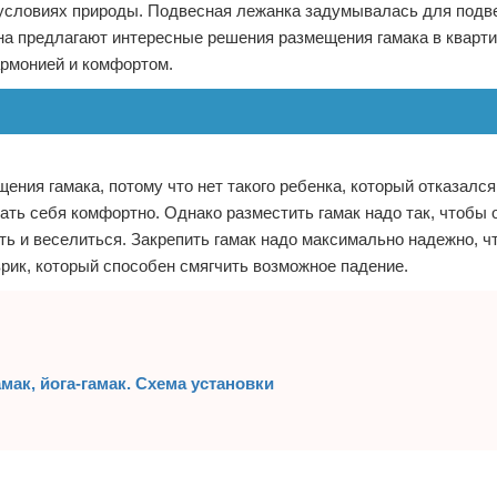
в условиях природы. Подвесная лежанка задумывалась для под
а предлагают интересные решения размещения гамака в кварти
армонией и комфортом.
щения гамака, потому что нет такого ребенка, который отказался
ть себя комфортно. Однако разместить гамак надо так, чтобы о
ть и веселиться. Закрепить гамак надо максимально надежно, ч
рик, который способен смягчить возможное падение.
амак, йога-гамак. Схема установки