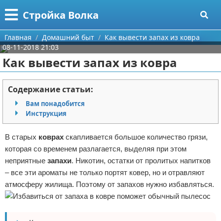
Меню
X
Стройка Волка
Главная
Главная
Домашний быт
Как вывести запах из ковра
08-11-2018 21:03
Категории
Как вывести запах из ковра
Поиск
Строительство
Содержание статьи:
О проекте
Мебель
Вам понадобится
Инструкция
Контакты
Интерьер и дизайн
В старых
коврах
скапливается большое количество грязи,
Сотрудничество
Кухня
Дизайн дачи
которая со временем разлагается, выделяя при этом
неприятные
запахи
. Никотин, остатки от пролитых напитков
Размещение рекламы
Ремонт
Дизайн квартиры
Посуда
– все эти ароматы не только портят ковер, но и отравляют
атмосферу жилища. Поэтому от запахов нужно избавляться.
Для правообладателей
Инструменты
Ремонт дачи
Условия предоставления информации
Ванная
Ремонт квартиры