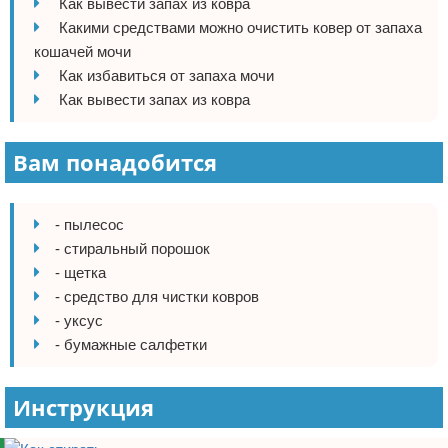
Как вывести запах из ковра
Отказ от ответственности
Домашний быт
Какими средствами можно очистить ковер от запаха
кошачей мочи
Коммунальные услуги
Как избавиться от запаха мочи
Как вывести запах из ковра
Сантехника
Вам понадобится
Безопасность
Стройматериалы
- пылесос
- стиральный порошок
Разное
- щетка
- средство для чистки ковров
- уксус
- бумажные салфетки
Инструкция