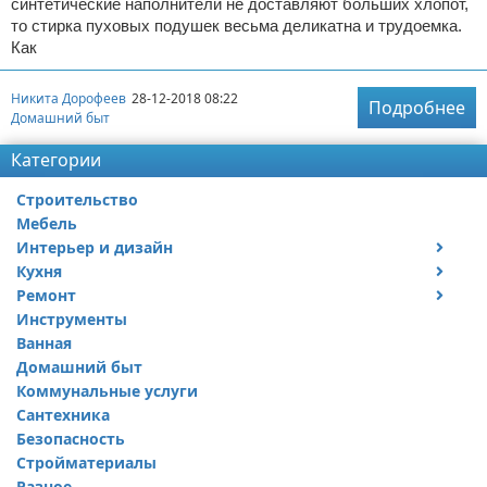
синтетические наполнители не доставляют больших хлопот,
то стирка пуховых подушек весьма деликатна и трудоемка.
Как
Никита Дорофеев
28-12-2018 08:22
Подробнее
Домашний быт
Категории
Строительство
Мебель
Интерьер и дизайн
Кухня
Дизайн дачи
Ремонт
Дизайн квартиры
Посуда
Инструменты
Ремонт дачи
Ванная
Ремонт квартиры
Домашний быт
Коммунальные услуги
Сантехника
Безопасность
Стройматериалы
Разное