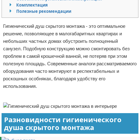
Комплектация
Отказ от ответственности
Домашний быт
Полезные рекомендации
Коммунальные услуги
Гигиенический душ скрытого монтажа - это оптимальное
решение, позволяющее в малогабаритных квартирах и
Сантехника
небольших частных домах обустроить полноценный
санузел. Подобную конструкцию можно смонтировать без
Безопасность
проблем в самой крошечной ванной, не потеряв при этом
полезную площадь. Современные аналоги рассматриваемого
Стройматериалы
оборудования часто монтируют в респектабельных и
Разное
роскошных особняках, благодаря удобству его
использования.
Реклама
Разновидности гигиенического
душа скрытого монтажа