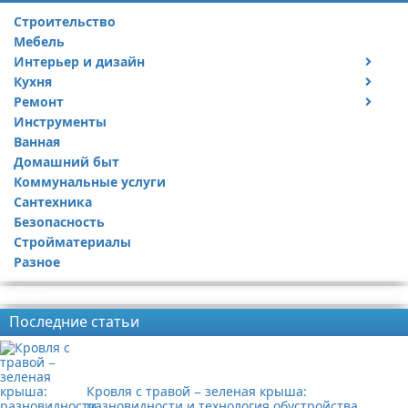
Строительство
Мебель
Интерьер и дизайн
Кухня
Дизайн дачи
Ремонт
Дизайн квартиры
Посуда
Инструменты
Ремонт дачи
Ванная
Ремонт квартиры
Домашний быт
Коммунальные услуги
Сантехника
Безопасность
Стройматериалы
Разное
Реклама
Последние статьи
Кровля с травой − зеленая крыша:
разновидности и технология обустройства