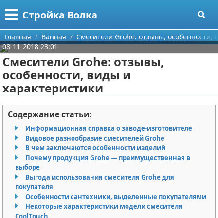
Меню
X
Стройка Волка
Главная
Главная
Ванная
Смесители Grohe: отзывы, особенности, 
08-11-2018 23:01
Категории
Смесители Grohe: отзывы,
особенности, виды и
Поиск
Строительство
характеристики
О проекте
Мебель
Содержание статьи:
Контакты
Интерьер и дизайн
Информационная справка о заводе-изготовителе
Видовое разнообразие смесителей Grohe
Сотрудничество
Кухня
Дизайн дачи
В чем заключаются особенности изделий
Почему продукция Grohe — преимущественная в
Размещение рекламы
Ремонт
Дизайн квартиры
Посуда
выборе
Выгода использования смесителя Grohe для
Для правообладателей
Инструменты
Ремонт дачи
покупателя
Особенности сантехники, выделенные покупателями
Некоторые характеристики модели смесителя
Условия предоставления информации
Ванная
Ремонт квартиры
CoolTouch