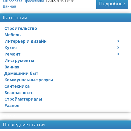
Мирослава Преснякова
12-02-2019 08:36
Подробнее
Ванная
Категории
Строительство
Мебель
Интерьер и дизайн
Кухня
Дизайн дачи
Ремонт
Дизайн квартиры
Посуда
Инструменты
Ремонт дачи
Ванная
Ремонт квартиры
Домашний быт
Коммунальные услуги
Сантехника
Безопасность
Стройматериалы
Разное
Реклама
Последние статьи