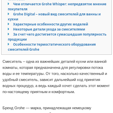
Чем отличается Grohe Whisper: непредвзятое мнение
Отказ от ответственности
Домашний быт
покупателя
Grohe Digital – новый вид смесителей для ванны и
Коммунальные услуги
кухни
Характерные особенности других моделей
Сантехника
Некоторые детали ухода за смесителями
За счет чего достигается сумасшедшая популярность
продукции
Безопасность
Особенности термостатического оборудования
смесителей Grohe
Стройматериалы
Смеситель – одна из важнейших деталей кухни или ванной
Разное
комнаты, которая предназначена для регулировки потока
воды и ее температуры. От того, насколько качественный и
удобный смеситель, зависит дальнейший ход принятия
водных процедур, а ведь каждый хочет сделать этот момент
по-настоящему приятным и комфортным.
Реклама
Бренд Grohe — марка, принадлежащая немецкому