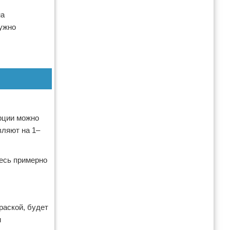
на
нужно
рции можно
вляют на 1–
месь примерно
раской, будет
и