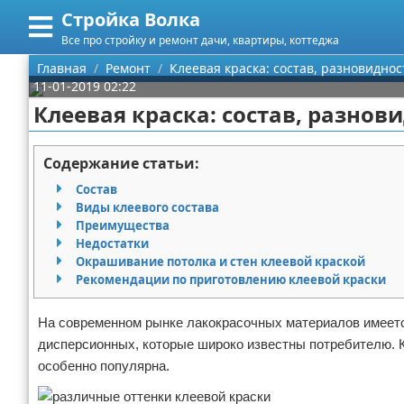
Стройка Волка
Меню
X
Все про стройку и ремонт дачи, квартиры, коттеджа
Главная
Главная
Ремонт
Клеевая краска: состав, разновиднос
11-01-2019 02:22
Категории
Клеевая краска: состав, разнов
Поиск
Строительство
Содержание статьи:
О проекте
Мебель
Состав
Виды клеевого состава
Контакты
Интерьер и дизайн
Преимущества
Недостатки
Окрашивание потолка и стен клеевой краской
Сотрудничество
Кухня
Дизайн дачи
Рекомендации по приготовлению клеевой краски
Размещение рекламы
Ремонт
Дизайн квартиры
Посуда
На современном рынке лакокрасочных материалов имеется
дисперсионных, которые широко известны потребителю. К
Для правообладателей
Инструменты
Ремонт дачи
особенно популярна.
Условия предоставления информации
Ванная
Ремонт квартиры