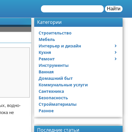
Найти
Категории
Строительство
Мебель
Интерьер и дизайн
Кухня
Дизайн дачи
Ремонт
Дизайн квартиры
Посуда
Инструменты
Ремонт дачи
Ванная
Ремонт квартиры
Домашний быт
Коммунальные услуги
Сантехника
Безопасность
Стройматериалы
ых, водно-
Разное
пока не
Реклама
Последние статьи