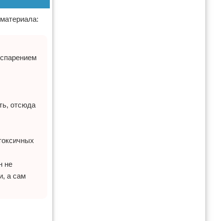
 материала:
испарением
ть, отсюда
 токсичных
н не
, а сам