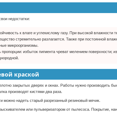
свои недостатки:
йчивость к влаге и углекислому газу. При высокой влажности 
вещество стремительно разлагается. Также при постоянной влаж
ные микроорганизмы.
 пропорции: избыток пигмента чреват мелением поверхности; и
днородной.
евой краской
 плотно закрытых дверях и окнах. Работы нужно производить бы
лка производят кистями два раза.
ти можно надеть старый разрезанный резиновый мячик.
рыскивателем или пульверизатором от пылесоса. Покрытие, на