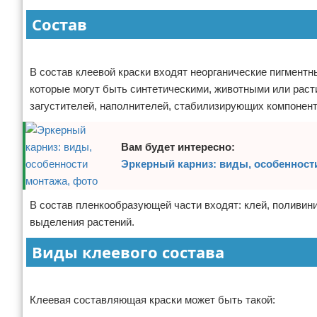
Отказ от ответственности
Домашний быт
Состав
Коммунальные услуги
Реклама
В состав клеевой краски входят неорганические пигмент
Сантехника
которые могут быть синтетическими, животными или раст
загустителей, наполнителей, стабилизирующих компонент
Безопасность
Стройматериалы
Вам будет интересно:
Эркерный карниз: виды, особенност
Разное
В состав пленкообразующей части входят: клей, поливин
выделения растений.
Виды клеевого состава
Реклама
Клеевая составляющая краски может быть такой: