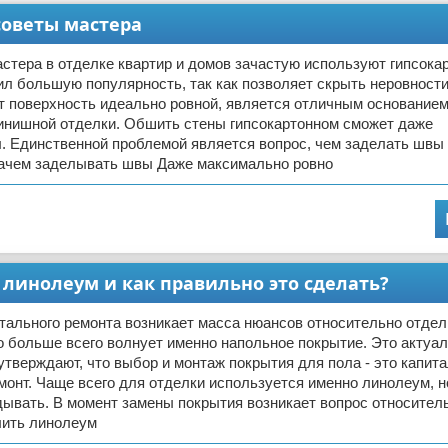
советы мастера
тера в отделке квартир и домов зачастую используют гипсокар
л большую популярность, так как позволяет скрыть неровности
т поверхность идеально ровной, является отличным основание
инишной отделки. Обшить стены гипсокартонном сможет даже
. Единственной проблемой является вопрос, чем заделать швы
Зачем заделывать швы Даже максимально ровно
линолеум и как правильно это сделать?
тального ремонта возникает масса нюансов относительно отдел
о больше всего волнует именно напольное покрытие. Это актуаль
утверждают, что выбор и монтаж покрытия для пола - это капит
монт. Чаще всего для отделки используется именно линолеум, н
ывать. В момент замены покрытия возникает вопрос относитель
лить линолеум