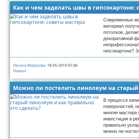
Как и чем заделать швы в гипсокартоне: 
Современные мас
материал получи
потолков, делае
декоративной ф
непрофессионал
гипсокартоне? 
Оксана Морозова
18-05-2019 07:36
Ремонт
Можно ли постелить линолеум на старый 
В процессе капи
поверхностей, н
многие мастера 
инвестиция в ре
правильно уклад
можно ли посте