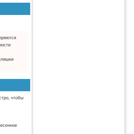
теряются
ности
злишки
стро, чтобы
несенное