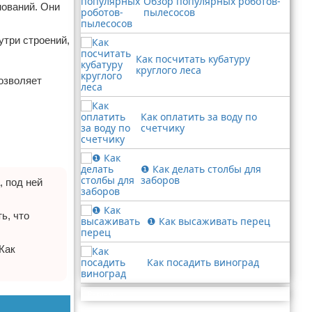
Обзор популярных роботов-
нований. Они
пылесосов
утри строений,
Как посчитать кубатуру
круглого леса
озволяет
Как оплатить за воду по
счетчику
❶ Как делать столбы для
заборов
, под ней
ь, что
❶ Как высаживать перец
Как
Как посадить виноград
Реклама