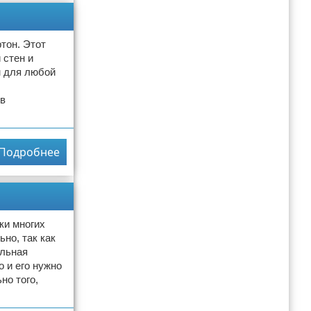
тон. Этот
 стен и
м для любой
 в
Подробнее
ки многих
но, так как
альная
о и его нужно
но того,