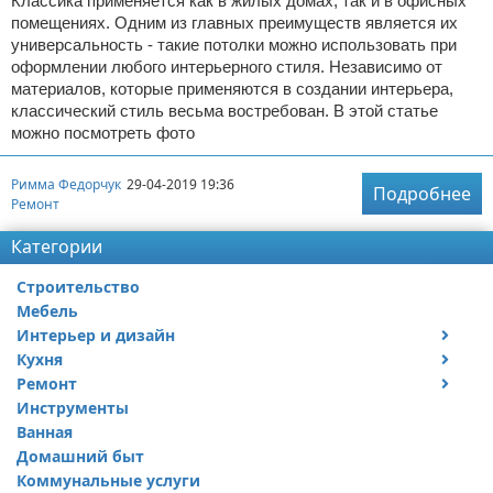
Классика применяется как в жилых домах, так и в офисных
помещениях. Одним из главных преимуществ является их
универсальность - такие потолки можно использовать при
оформлении любого интерьерного стиля. Независимо от
материалов, которые применяются в создании интерьера,
классический стиль весьма востребован. В этой статье
можно посмотреть фото
Римма Федорчук
29-04-2019 19:36
Подробнее
Ремонт
Категории
Строительство
Мебель
Интерьер и дизайн
Кухня
Дизайн дачи
Ремонт
Дизайн квартиры
Посуда
Инструменты
Ремонт дачи
Ванная
Ремонт квартиры
Домашний быт
Коммунальные услуги