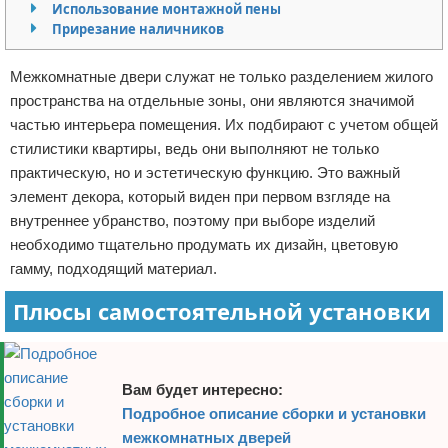
Использование монтажной пены
Отказ от ответственности
Домашний быт
Прирезание наличников
Коммунальные услуги
Межкомнатные двери служат не только разделением жилого
пространства на отдельные зоны, они являются значимой
Сантехника
частью интерьера помещения. Их подбирают с учетом общей
стилистики квартиры, ведь они выполняют не только
Безопасность
практическую, но и эстетическую функцию. Это важный
элемент декора, который виден при первом взгляде на
Стройматериалы
внутреннее убранство, поэтому при выборе изделий
необходимо тщательно продумать их дизайн, цветовую
Разное
гамму, подходящий материал.
Плюсы самостоятельной установки
Вам будет интересно:
Подробное описание сборки и установки
межкомнатных дверей