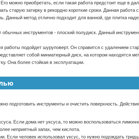
. Его можно приобретать, если такая работа предстоит еще в да
ать старую затирку в рекордно короткие сроки. Данная работа 
ь. Данный метод отлично подходит для ванной, где плитка над
т обычных инструментов - плоский полудиск. Данный инструмен
для работы подойдет шуруповерт. Он справится с удалением ста
редставляет собой миниатюрный диск, на котором находятся ме
у. Она более стойкая в эксплуатации.
елью
ужно подготовить инструменты и очистить поверхность. Действ
суса. Если дома нет уксуса, то можно воспользоваться лимонн
олее неприятный запах, чем кислота.
. Если человек использовал уксус, то нужно подождать тридца