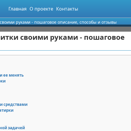
Главная
О проекте
Контакты
 своими руками - пошаговое описание, способы и отзывы
литки своими руками - пошаговое
и ее менять
рки
и средствами
атирки
ной задачей