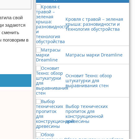
атила свой
Кровля с травой − зеленая
крыша: разновидности и
ди задаются
технология обустройства
т сменить
ы поговорим в
Матрасы марки Dreamline
Основит Техно: обзор
штукатурки для
выравнивания стен
Выбор технических
пропиток для
конструкционной
древесины