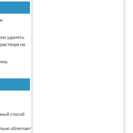
и:
жно удалять.
 раствора на
ену.
анный способ
льно облегчает