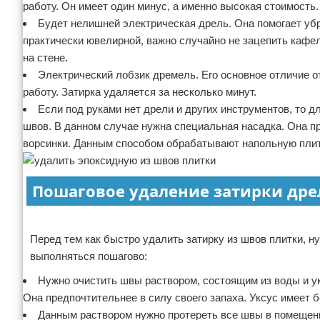
работу. Он имеет один минус, а именно высокая стоимость
Будет нелишней электрическая дрель. Она помогает убр
практически ювелирной, важно случайно не зацепить кафел
на стене.
Электрический лобзик дремель. Его основное отличие о
работу. Затирка удаляется за несколько минут.
Если под руками нет дрели и других инструментов, то 
швов. В данном случае нужна специальная насадка. Она п
ворсинки. Данным способом обрабатывают напольную плитк
Пошаговое удаление затирки др
Реклама
Перед тем как быстро удалить затирку из швов плитки, н
выполняться пошагово:
Нужно очистить швы раствором, состоящим из воды и ук
Она предпочтительнее в силу своего запаха. Уксус имеет б
Данным раствором нужно протереть все швы в помещении