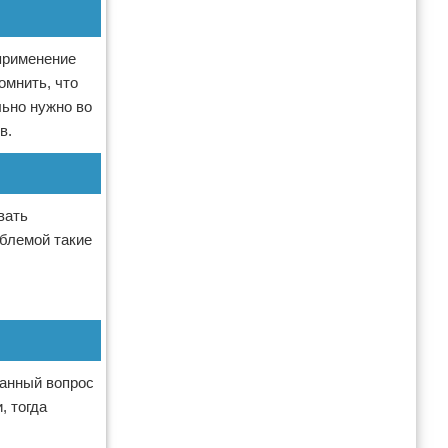
применение
омнить, что
льно нужно во
в.
вать
облемой такие
Данный вопрос
, тогда