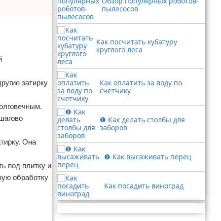
Обзор популярных роботов-
пылесосов
Как посчитать кубатуру
круглого леса
й
Как оплатить за воду по
ругие затирку
счетчику
долговечным.
ошагово
❶ Как делать столбы для
заборов
тирку. Она
❶ Как высаживать перец
ь под плитку и
рную обработку
Как посадить виноград
Реклама