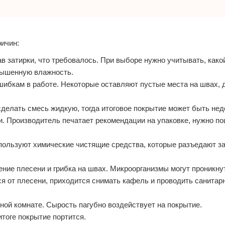
ричин:
в затирки, что требовалось. При выборе нужно учитывать, како
вышенную влажность.
шибкам в работе. Некоторые оставляют пустые места на швах, д
сделать смесь жидкую, тогда итоговое покрытие может быть не
и. Производитель печатает рекомендации на упаковке, нужно п
пользуют химические чистящие средства, которые разъедают за
ение плесени и грибка на швах. Микроорганизмы могут проникнут
ся от плесени, приходится снимать кафель и проводить санита
ной комнате. Сырость пагубно воздействует на покрытие.
итоге покрытие портится.