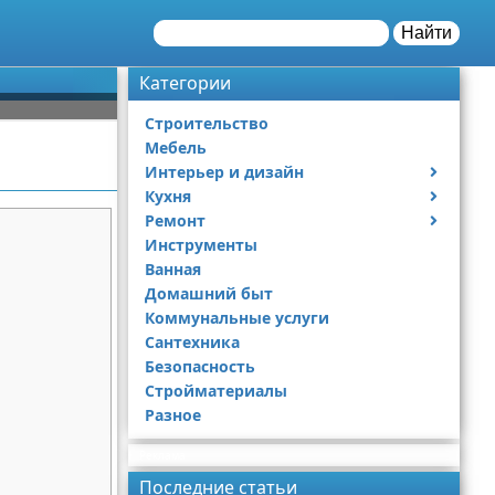
Найти
Категории
Строительство
Мебель
Интерьер и дизайн
Кухня
Дизайн дачи
Ремонт
Дизайн квартиры
Посуда
Инструменты
Ремонт дачи
Ванная
Ремонт квартиры
Домашний быт
Коммунальные услуги
Сантехника
Безопасность
Стройматериалы
Разное
Реклама
Последние статьи