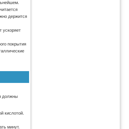
льнейшем.
считается
ежно держится
т ускоряет
рого покрытия
таллические
ия должны
ой кислотой.
ть минут.