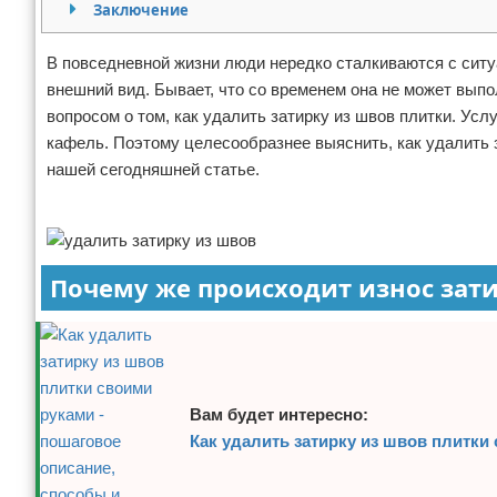
Заключение
Отказ от ответственности
Домашний быт
В повседневной жизни люди нередко сталкиваются с ситуа
Коммунальные услуги
внешний вид. Бывает, что со временем она не может выпо
вопросом о том, как удалить затирку из швов плитки. Усл
Сантехника
кафель. Поэтому целесообразнее выяснить, как удалить з
нашей сегодняшней статье.
Безопасность
Реклама
Стройматериалы
Разное
Почему же происходит износ зат
Вам будет интересно:
Как удалить затирку из швов плитки