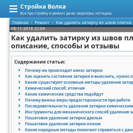
Стройка Волка
Меню
X
Все про стройку и ремонт дачи, квартиры, коттеджа
Главная
Главная
Ремонт
Как удалить затирку из швов плитки
08-11-2018 22:04
Категории
Как удалить затирку из швов п
описание, способы и отзывы
Поиск
Строительство
О проекте
Мебель
Содержание статьи:
Почему же происходит износ затирки
Контакты
Интерьер и дизайн
Как оценить состояние затирки и выяснить, нужно л
Какие существуют основные методы удаления зати
Сотрудничество
Кухня
Дизайн дачи
Химический способ: отличия
Какие химические средства подойдут
Размещение рекламы
Ремонт
Дизайн квартиры
Посуда
Почему важны меры предосторожности при работе
Последовательность удаления затирки химическим
Инструменты для механического способ удаления з
Для правообладателей
Инструменты
Ремонт дачи
Пошаговое удаление затирки дрелью
Пошаговое удаление затирки ножом
Условия предоставления информации
Ванная
Ремонт квартиры
Какие народные методы помогают справиться с дан