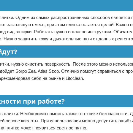
 плитки. Одним из самых распространенных способов является 
т застывшую смесь, при этом плитка остается целой. Важно п
д вид затирки. Работать нужно согласно инструкции. Обязате
р. Нужно защитить кожу и дыхательные пути от данных реагенто
йдут?
итки, нужно очистить поверхность. После этого можно использо
дойдет Sorpo Zea, Atlas Szop. Отлично помогут справиться с пр
арекомендовал себя на рынке и Litoclean.
ности при работе?
ов плитки. Необходимо помнить также о технике безопасности. 
оей основе кислоты. При использовании можно допустить ошибки
на плитке может появиться светлое пятно.