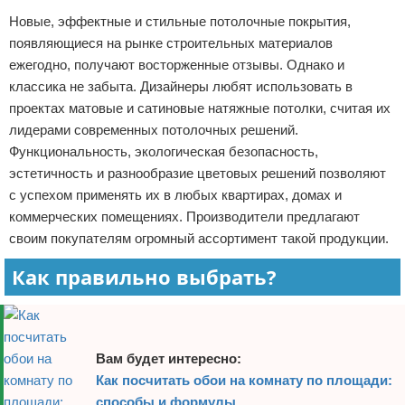
Новые, эффектные и стильные потолочные покрытия,
Отказ от ответственности
Домашний быт
появляющиеся на рынке строительных материалов
Коммунальные услуги
ежегодно, получают восторженные отзывы. Однако и
классика не забыта. Дизайнеры любят использовать в
Сантехника
проектах матовые и сатиновые натяжные потолки, считая их
лидерами современных потолочных решений.
Безопасность
Функциональность, экологическая безопасность,
эстетичность и разнообразие цветовых решений позволяют
Стройматериалы
с успехом применять их в любых квартирах, домах и
коммерческих помещениях. Производители предлагают
Разное
своим покупателям огромный ассортимент такой продукции.
Как правильно выбрать?
Вам будет интересно:
Как посчитать обои на комнату по площади:
способы и формулы