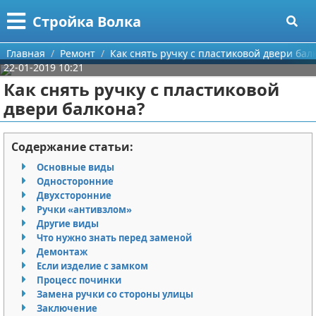
Меню
X
Стройка Волка
Главная
Главная
Ремонт
Как снять ручку с пластиковой двери бал
22-01-2019 10:21
Категории
Как снять ручку с пластиковой
двери балкона?
Поиск
Строительство
О проекте
Мебель
Содержание статьи:
Основные виды
Контакты
Интерьер и дизайн
Односторонние
Двухсторонние
Сотрудничество
Кухня
Дизайн дачи
Ручки «антивзлом»
Другие виды
Размещение рекламы
Ремонт
Дизайн квартиры
Посуда
Что нужно знать перед заменой
Демонтаж
Если изделие с замком
Для правообладателей
Инструменты
Ремонт дачи
Процесс починки
Замена ручки со стороны улицы
Условия предоставления информации
Ванная
Ремонт квартиры
Заключение