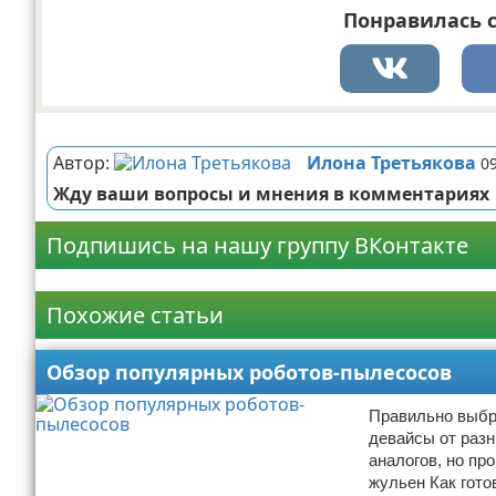
Понравилась с
Реклама
Автор:
Илона Третьякова
0
Жду ваши вопросы и мнения в комментариях
Подпишись на нашу группу ВКонтакте
Реклама
Похожие статьи
Обзор популярных роботов-пылесосов
Правильно выбр
девайсы от разн
аналогов, но пр
жульен Как гото