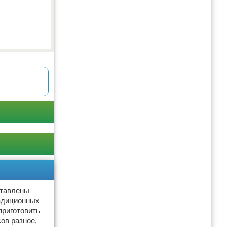
ставлены
радиционных
приготовить
ов разное,