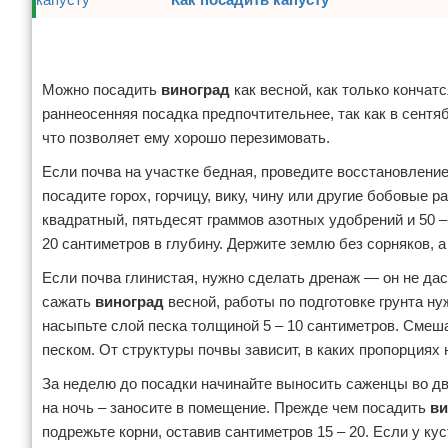
Реклама
Реклама
Можно посадить
виноград
как весной, как только кончат
раннеосенняя посадка предпочтительнее, так как в сентя
что позволяет ему хорошо перезимовать.
Если почва на участке бедная, проведите восстановление
посадите горох, горчицу, вику, чину или другие бобовые 
квадратный, пятьдесят граммов азотных удобрений и 50 –
20 сантиметров в глубину. Держите землю без сорняков, 
Если почва глинистая, нужно сделать дренаж — он не да
сажать
виноград
весной, работы по подготовке грунта ну
насыпьте слой песка толщиной 5 – 10 сантиметров. Смеш
песком. От структуры почвы зависит, в каких пропорциях 
За неделю до посадки начинайте выносить саженцы во дво
на ночь – заносите в помещение. Прежде чем посадить
ви
подрежьте корни, оставив сантиметров 15 – 20. Если у кус