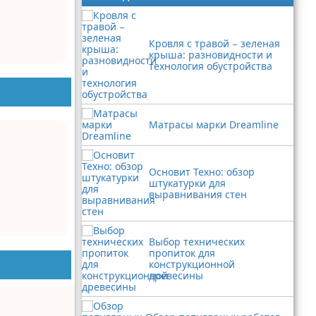
Кровля с травой − зеленая
крыша: разновидности и
технология обустройства
Матрасы марки Dreamline
Основит Техно: обзор
штукатурки для
выравнивания стен
Выбор технических
пропиток для
конструкционной
древесины