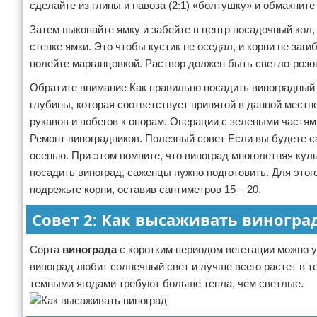
сделайте из глины и навоза (2:1) «болтушку» и обмакнит
Затем выкопайте ямку и забейте в центр посадочный кол,
стенке ямки. Это чтобы кустик не оседал, и корни не заг
полейте марганцовкой. Раствор должен быть светло-розо
Обратите внимание Как правильно посадить виноградный 
глубины, которая соответствует принятой в данной местн
рукавов и побегов к опорам. Операции с зелеными частям
Ремонт виноградников. Полезный совет Если вы будете са
осенью. При этом помните, что виноград многолетняя кул
посадить виноград, саженцы нужно подготовить. Для этого
подрежьте корни, оставив сантиметров 15 – 20.
Совет 2: Как высаживать виногра
Сорта
винограда
с коротким периодом вегетации можно 
виноград любит солнечный свет и лучше всего растет в те
темными ягодами требуют больше тепла, чем светлые.