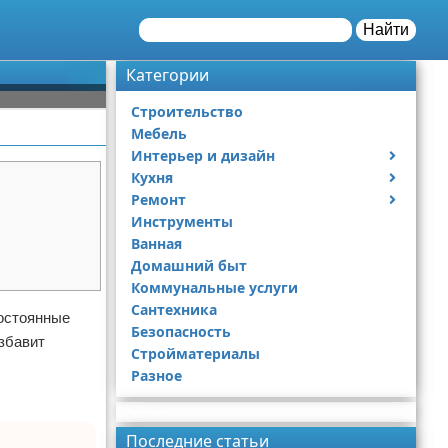
Найти
Категории
Строительство
Мебель
Интерьер и дизайн
Кухня
Дизайн дачи
Ремонт
Дизайн квартиры
Посуда
Инструменты
Ремонт дачи
Ванная
Ремонт квартиры
Домашний быт
Коммунальные услуги
Сантехника
постоянные
Безопасность
збавит
Стройматериалы
Разное
Реклама
Последние статьи