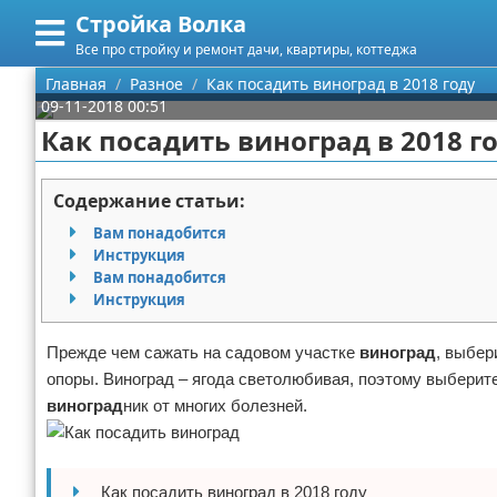
Стройка Волка
Меню
X
Все про стройку и ремонт дачи, квартиры, коттеджа
Главная
Главная
Разное
Как посадить виноград в 2018 году
09-11-2018 00:51
Категории
Как посадить виноград в 2018 г
Поиск
Строительство
Содержание статьи:
О проекте
Мебель
Вам понадобится
Инструкция
Контакты
Интерьер и дизайн
Вам понадобится
Инструкция
Сотрудничество
Кухня
Дизайн дачи
Прежде чем сажать на садовом участке
виноград
, выбер
Размещение рекламы
Ремонт
Дизайн квартиры
Посуда
опоры. Виноград – ягода светолюбивая, поэтому выберит
виноград
ник от многих болезней.
Для правообладателей
Инструменты
Ремонт дачи
Условия предоставления информации
Ванная
Ремонт квартиры
Как посадить виноград в 2018 году