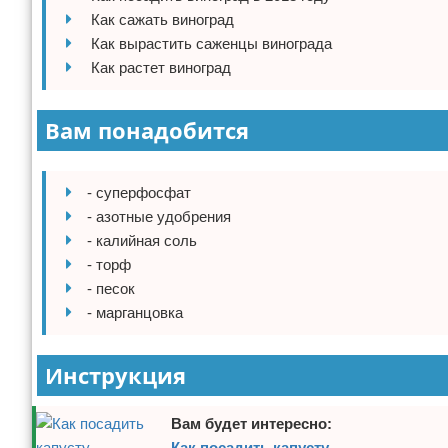
Как сажать виноград
Отказ от ответственности
Домашний быт
Как вырастить саженцы винограда
Как растет виноград
Коммунальные услуги
Сантехника
Вам понадобится
Безопасность
- суперфосфат
Стройматериалы
- азотные удобрения
- калийная соль
Разное
- торф
- песок
- марганцовка
Инструкция
Вам будет интересно:
Как посадить капусту