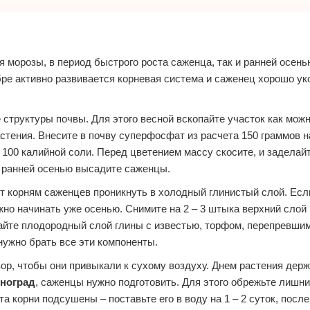
ся морозы, в период быстрого роста саженца, так и ранней осень
бре активно развивается корневая система и саженец хорошо ук
 структуры почвы. Для этого весной вскопайте участок как можн
растения. Внесите в почву суперфосфат из расчета 150 граммов н
 100 калийной соли. Перед цветением массу скосите, и заделай
а ранней осенью высадите саженцы.
ст корням саженцев проникнуть в холодный глинистый слой. Есл
жно начинать уже осенью. Снимите на 2 – 3 штыка верхний слой 
айте плодородный слой глины с известью, торфом, перепревшим
нужно брать все эти компоненты.
р, чтобы они привыкали к сухому воздуху. Днем растения держи
ноград
, саженцы нужно подготовить. Для этого обрежьте лишни
та корни подсушены – поставьте его в воду на 1 – 2 суток, после