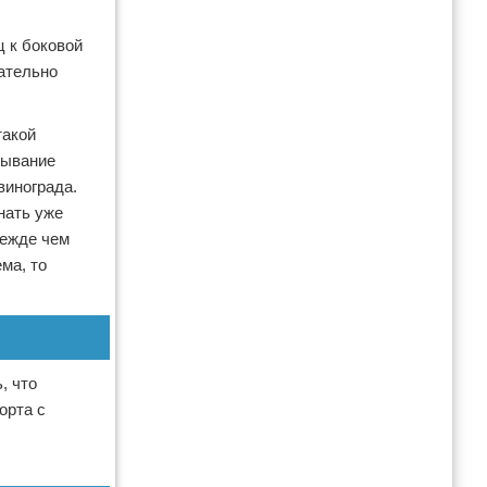
ц к боковой
зательно
такой
зывание
винограда.
нать уже
режде чем
ма, то
, что
орта с