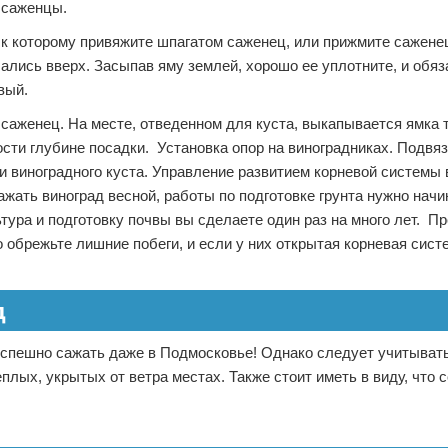
е саженцы.
 к которому привяжите шпагатом саженец, или прижмите сажене
ибались вверх. Засыпав яму землей, хорошо ее уплотните, и обя
вый.
саженец. На месте, отведенном для куста, выкапывается ямка 
ости глубине посадки. Установка опор на виноградниках. Подвя
и виноградного куста. Управление развитием корневой системы 
жать виноград весной, работы по подготовке грунта нужно начи
ьтура и подготовку почвы вы сделаете один раз на много лет. П
 обрежьте лишние побеги, и если у них открытая корневая систе
д
успешно сажать даже в Подмосковье! Однако следует учитывать
плых, укрытых от ветра местах. Также стоит иметь в виду, что с