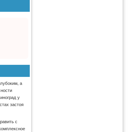
лубоким, а
сности
иноград у
стах застоя
равить с
 комплексное