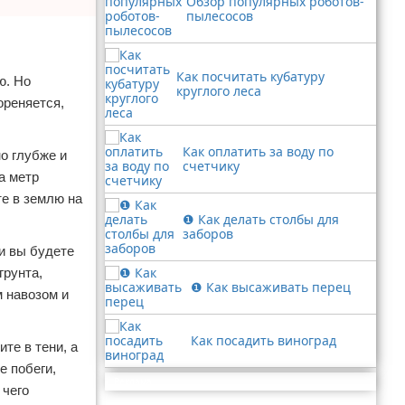
Обзор популярных роботов-
пылесосов
Как посчитать кубатуру
ю. Но
круглого леса
ореняется,
Как оплатить за воду по
о глубже и
счетчику
а метр
те в землю на
❶ Как делать столбы для
заборов
и вы будете
грунта,
❶ Как высаживать перец
 навозом и
Как посадить виноград
те в тени, а
е побеги,
Реклама
 чего