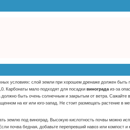
ажных условиях: слой земли при хорошем дренаже должен быть г
7,0. Карбонаты мало подходят для посадки
винограда
из-за опа
а
должно быть очень солнечным и закрытым от ветра. Сажайте в
ащенном на юг или юго-запад. Не стоит размещать растение в ме
ать землю под виноград. Высокую кислотность почвы можно исп
 Если почва бедная, добавьте перепревший навоз или компост и