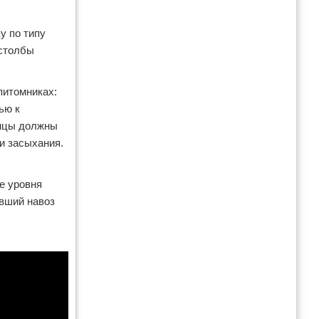
у по типу
 столбы
питомниках:
ью к
енцы должны
и засыхания.
е уровня
евший навоз