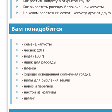
Как растить капусту в открытом грунте
Отказ от ответственности
Домашний быт
Как вырастить рассаду белокочанной капусты
На каком расстоянии сажать капусту друг от друга
Коммунальные услуги
Вам понадобится
Сантехника
Безопасность
- семена капусты
- чеснок (20 г)
Стройматериалы
- вода (100 г)
- ящик для рассады
Разное
- пленка
- хорошо освещенная солнечная грядка
- вилы для рыхления земли
- навоз и перегной
- настой из крапивы
- шланг