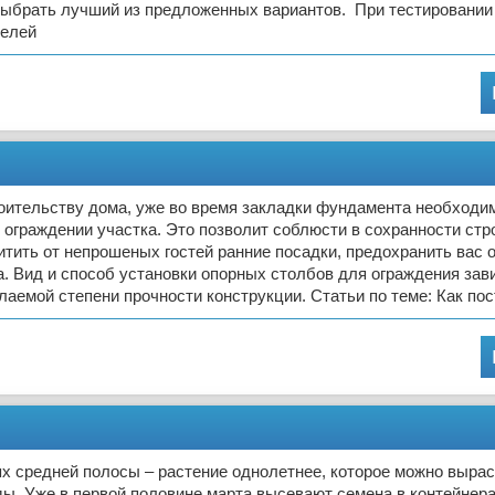
выбрать лучший из предложенных вариантов. При тестировании
делей
оительству дома, уже во время закладки фундамента необходи
 ограждении участка. Это позволит соблюсти в сохранности ст
тить от непрошеных гостей ранние посадки, предохранить вас о
. Вид и способ установки опорных столбов для ограждения зави
лаемой степени прочности конструкции. Статьи по теме: Как по
х средней полосы – растение однолетнее, которое можно вырас
. Уже в первой половине марта высевают семена в контейнерах