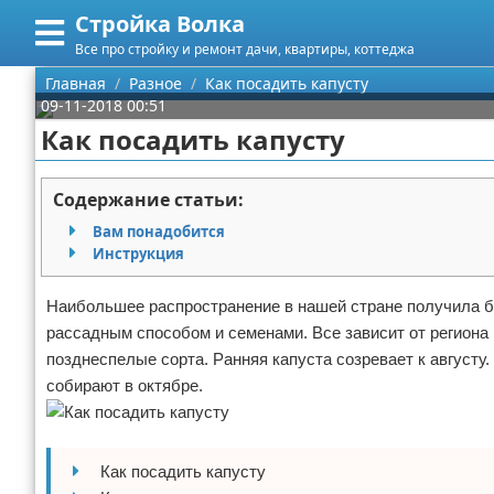
Стройка Волка
Меню
X
Все про стройку и ремонт дачи, квартиры, коттеджа
Главная
Главная
Разное
Как посадить капусту
09-11-2018 00:51
Категории
Как посадить капусту
Поиск
Строительство
Содержание статьи:
О проекте
Мебель
Вам понадобится
Инструкция
Контакты
Интерьер и дизайн
Наибольшее распространение в нашей стране получила б
Сотрудничество
Кухня
Дизайн дачи
рассадным способом и семенами. Все зависит от региона
позднеспелые сорта. Ранняя капуста созревает к августу.
Размещение рекламы
Ремонт
Дизайн квартиры
Посуда
собирают в октябре.
Для правообладателей
Инструменты
Ремонт дачи
Условия предоставления информации
Ванная
Ремонт квартиры
Как посадить капусту