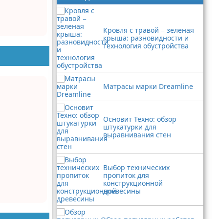
Кровля с травой − зеленая
крыша: разновидности и
технология обустройства
Матрасы марки Dreamline
Основит Техно: обзор
штукатурки для
выравнивания стен
Выбор технических
пропиток для
конструкционной
древесины