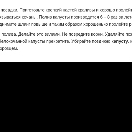
посадки. Приготовьте крепкий настой крапивы и хорошо пролейт
язываться кочаны. Полив капусты производится 6 – 8 раз за лет
однимите шланг повыше и таким образом хорошенько пролейте р
 полива. Делайте это вилами. Не повредите корни. Удаляйте п
в белокочанной капусты прекратите. Убирайте позднюю
капусту
, 
морозцем.