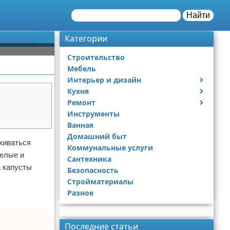
Найти
Категории
Строительство
Мебель
Интерьер и дизайн
Кухня
Дизайн дачи
Ремонт
Дизайн квартиры
Посуда
Инструменты
Ремонт дачи
Ванная
Ремонт квартиры
Домашний быт
живаться
Коммунальные услуги
пелые и
Сантехника
а капусты
Безопасность
Стройматериалы
Разное
Реклама
Последние статьи