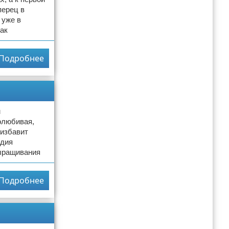
перец в
 уже в
ак
Подробнее
м
олюбивая,
 избавит
адия
выращивания
Подробнее