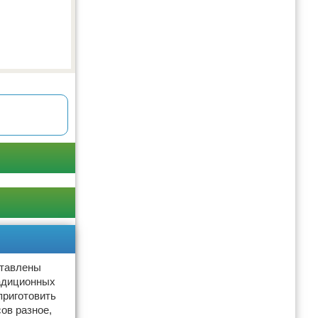
ставлены
радиционных
приготовить
ов разное,