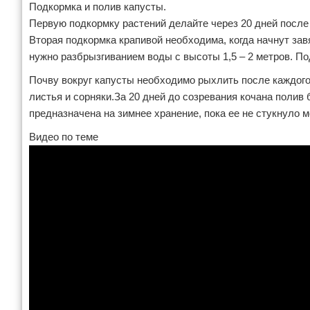
Подкормка и полив капусты.
Первую подкормку растений делайте через 20 дней после 
Вторая подкормка крапивой необходима, когда начнут зав
нужно разбрызгиванием воды с высоты 1,5 – 2 метров. П
Почву вокруг капусты необходимо рыхлить после каждого
листья и сорняки.За 20 дней до созревания кочана поли
предназначена на зимнее хранение, пока ее не стукнуло 
Видео по теме