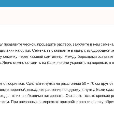
у продавите чеснок, процедите раствор, замочите в нем семена
одильник на сутки. Семена высаживайте в ящик с плодородной з
у семечку через каждый сантиметр. Между бороздами оставьте 
а.Ящик можно оставить на балконе или укрепить на веревках в п
 от сорняков. Сделайте лунки на расстоянии 50 – 70 см друг от 
авьте перегной, высадите растение по одному в лунку. Если саж
сходы, то их необходимо пикировать. Оставьте только крепкие р
ком. При внезапных заморозках прикройте ростки сверху обре