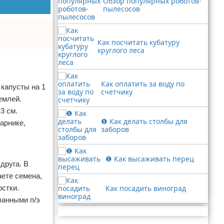
Обзор популярных роботов-
пылесосов
Как посчитать кубатуру
круглого леса
Как оплатить за воду по
 капусты на 1
счетчику
емлей.
3 см.
❶ Как делать столбы для
арнике,
заборов
❶ Как высаживать перец
друга. В
аете семена,
остки.
Как посадить виноград
занными п/э
Реклама