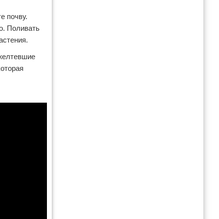
е почву.
о. Поливать
астения.
ожелтевшие
которая