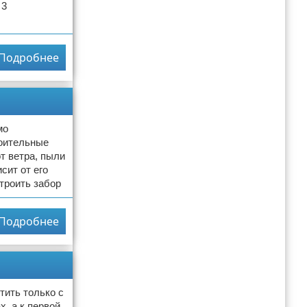
 3
Подробнее
мо
роительные
т ветра, пыли
сит от его
строить забор
Подробнее
тить только с
, а к первой