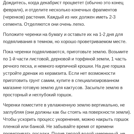
Дождитесь, когда декабрист процветет (обычно это конец
февраля), и отделите несколько конечных фрагментов
(черенков) растения. Каждый из них должен иметь 2-3
сегмента. Отделяются они очень легко.
Положите черенки на бумагу и оставьте их на 1-2 дня для
подвяливания в темном, но хорошо проветриваемом месте.
Пока черенки подвяливаются, приготовьте землю. Возьмите
по 1-й части листовой, дерновой и торфяной земли, 1 часть
речного песка, и немного кирпичной крошки. На дне горшка
устройте дренаж из керамзита. Если нет возможности
приготовить грунт самим, купите в специализированном
магазине готовую землю для кактусов. Засыпьте землю в
просторный и неглубокий горшок.
Черенки поместите в увлажненную землю вертикально, не
заглубляя (они должны как бы стоять на поверхности земли).
Чтобы ускорить процесс укоренения, можно накрыть горшок
пленкой или банкой. Не забывайте время от времени
проветривать посадки. Полив теплой водой умеренный, не