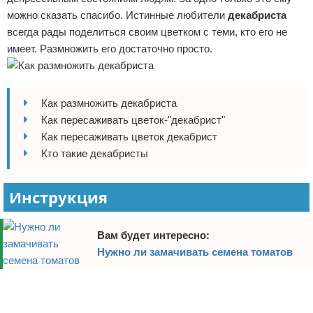
можно сказать спасибо. Истинные любители
декабриста
Отказ от ответственности
Домашний быт
всегда рады поделиться своим цветком с теми, кто его не
Коммунальные услуги
имеет. Размножить его достаточно просто.
Сантехника
Как размножить декабриста
Безопасность
Как пересаживать цветок-"декабрист"
Как пересаживать цветок декабрист
Стройматериалы
Кто такие декабристы
Разное
Инструкция
Вам будет интересно:
Нужно ли замачивать семена томатов
Реклама
Реклама