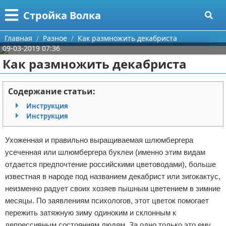
Меню
X
Стройка Волка
Главная
Главная
Разное
Как размножить декабриста
09-03-2019 07:36
Категории
Как размножить декабриста
Поиск
Строительство
Содержание статьи:
О проекте
Мебель
Инструкция
Инструкция
Контакты
Интерьер и дизайн
Ухоженная и правильно выращиваемая шлюмбергера
Сотрудничество
Кухня
Дизайн дачи
усеченная или шлюмбергера буклеи (именно этим видам
отдается предпочтение российскими цветоводами), больше
Размещение рекламы
Ремонт
Дизайн квартиры
Посуда
известная в народе под названием декабрист или зигокактус,
неизменно радует своих хозяев пышным цветением в зимние
Для правообладателей
Инструменты
Ремонт дачи
месяцы. По заявлениям психологов, этот цветок помогает
пережить затяжную зиму одиноким и склонным к
Условия предоставления информации
Ванная
Ремонт квартиры
депрессивным состояниям людям. За одно только это ему