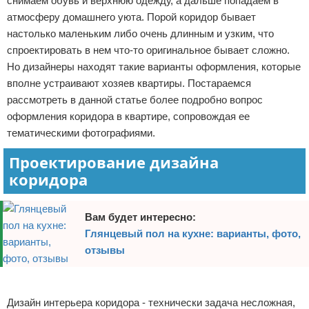
снимаем обувь и верхнюю одежду, а дальше попадаем в
Отказ от ответственности
Домашний быт
атмосферу домашнего уюта. Порой коридор бывает
настолько маленьким либо очень длинным и узким, что
Коммунальные услуги
спроектировать в нем что-то оригинальное бывает сложно.
Но дизайнеры находят такие варианты оформления, которые
Сантехника
вполне устраивают хозяев квартиры. Постараемся
рассмотреть в данной статье более подробно вопрос
Безопасность
оформления коридора в квартире, сопровождая ее
тематическими фотографиями.
Стройматериалы
Проектирование дизайна
Разное
коридора
Вам будет интересно:
Глянцевый пол на кухне: варианты, фото,
отзывы
Реклама
Дизайн интерьера коридора - технически задача несложная,