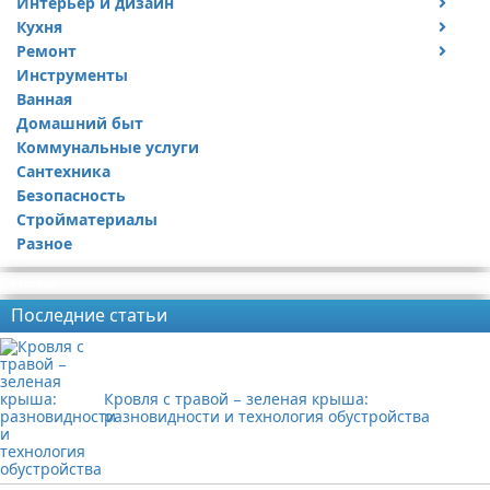
Интерьер и дизайн
Кухня
Дизайн дачи
Ремонт
Дизайн квартиры
Посуда
Инструменты
Ремонт дачи
Ванная
Ремонт квартиры
Домашний быт
Коммунальные услуги
Сантехника
Безопасность
Стройматериалы
Разное
Реклама
Последние статьи
Кровля с травой − зеленая крыша:
разновидности и технология обустройства