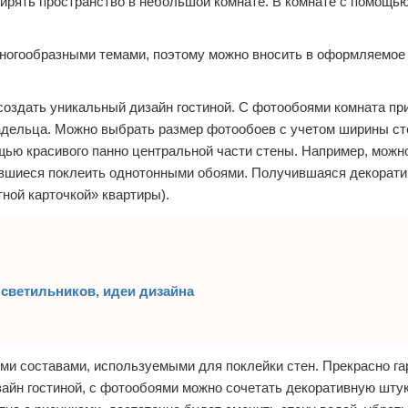
ирять пространство в небольшой комнате. В комнате с помощью
многообразными темами, поэтому можно вносить в оформляемо
 создать уникальный дизайн гостиной. С фотообоями комната пр
ладельца. Можно выбрать размер фотообоев с учетом ширины ст
ью красивого панно центральной части стены. Например, можн
тавшиеся поклеить однотонными обоями. Получившаяся декорати
ной карточкой» квартиры).
 светильников, идеи дизайна
ми составами, используемыми для поклейки стен. Прекрасно г
зайн гостиной, с фотообоями можно сочетать декоративную штук