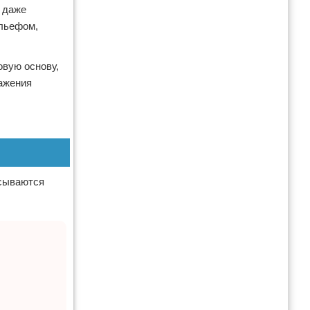
т даже
ельефом,
вую основу,
ражения
исываются