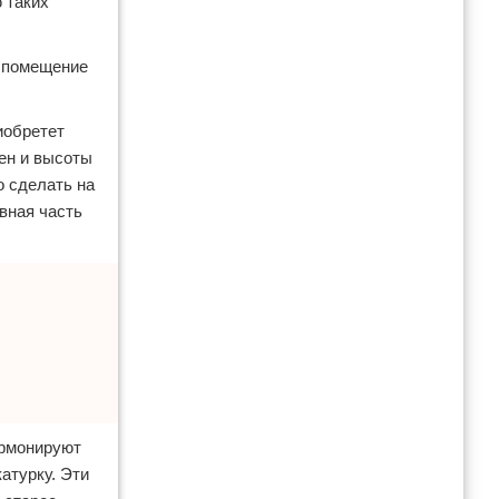
 таких
е помещение
иобретет
ен и высоты
о сделать на
вная часть
армонируют
атурку. Эти