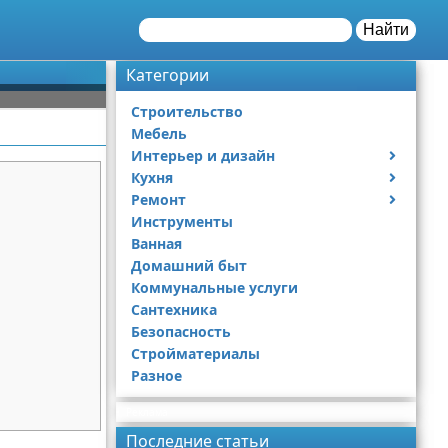
Найти
Категории
Строительство
Мебель
Интерьер и дизайн
Кухня
Дизайн дачи
Ремонт
Дизайн квартиры
Посуда
Инструменты
Ремонт дачи
Ванная
Ремонт квартиры
Домашний быт
Коммунальные услуги
Сантехника
Безопасность
Стройматериалы
Разное
Реклама
Последние статьи