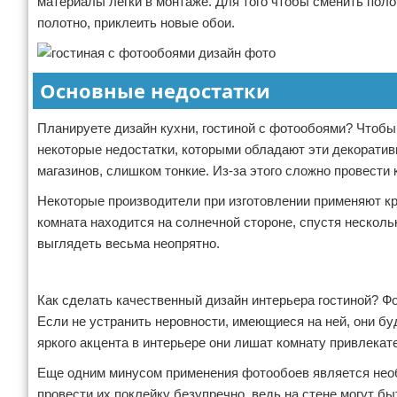
материалы легки в монтаже. Для того чтобы сменить поло
полотно, приклеить новые обои.
Основные недостатки
Планируете дизайн кухни, гостиной с фотообоями? Чтобы
некоторые недостатки, которыми обладают эти декорати
магазинов, слишком тонкие. Из-за этого сложно провести 
Некоторые производители при изготовлении применяют кр
комната находится на солнечной стороне, спустя нескол
выглядеть весьма неопрятно.
Реклама
Как сделать качественный дизайн интерьера гостиной? Ф
Если не устранить неровности, имеющиеся на ней, они б
яркого акцента в интерьере они лишат комнату привлекат
Еще одним минусом применения фотообоев является необ
провести их поклейку безупречно, ведь на стене могут бы