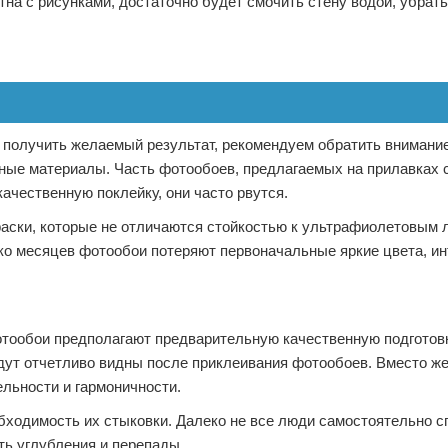
тна с рисунками, достаточно будет смочить стену водой, убрать
 получить желаемый результат, рекомендуем обратить внимани
вные материалы. Часть фотообоев, предлагаемых на прилавках
качественную поклейку, они часто рвутся.
аски, которые не отличаются стойкостью к ультрафиолетовым 
ько месяцев фотообои потеряют первоначальные яркие цвета, и
отообои предполагают предварительную качественную подготов
удут отчетливо видны после приклеивания фотообоев. Вместо ж
ельности и гармоничности.
ходимость их стыковки. Далеко не все люди самостоятельно 
ть углубления и перепады.