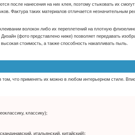
тся после нанесения на них клея, поэтому стыковать их смогу
ков. Фактура таких материалов отличается незначительным р
леивании волокон либо их переплетений на плотную флизелино
. Дизайн (фото представлено ниже) позволяет передавать изоб
 высокая стоимость, а также способность накапливать пыль.
 том, что применять их можно в любом интерьерном стиле. Вп
еоклассику, классику);
скандинавский, итальянский, китайский);