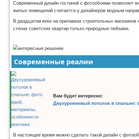
Современный дизайн гостиной с фотообоями позволяет вн
Отказ от ответственности
Домашний быт
жилых помещений считается у дизайнеров модным направ
В двадцатом веке на прилавках строительных магазинов 
Коммунальные услуги
стенах советских квартир только природные пейзажи.
Сантехника
Реклама
Безопасность
Современные реалии
Стройматериалы
Разное
Вам будет интересно:
Двухуровневый потолок в спальне: 
В настоящее время можно сделать такой дизайн с фотооб