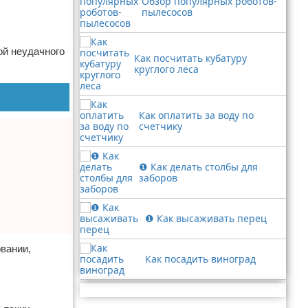
Обзор популярных роботов-
пылесосов
ой неудачного
Как посчитать кубатуру
круглого леса
Как оплатить за воду по
счетчику
❶ Как делать столбы для
заборов
❶ Как высаживать перец
вании,
Как посадить виноград
Реклама