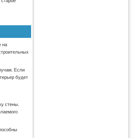
 старое
е на
 строительных
лучам. Если
нтерьер будет
ку стены.
елаемого
способны