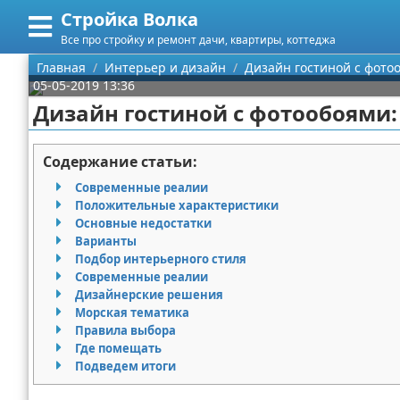
Стройка Волка
Меню
X
Все про стройку и ремонт дачи, квартиры, коттеджа
Главная
Главная
Интерьер и дизайн
Дизайн гостиной с фото
05-05-2019 13:36
Категории
Дизайн гостиной с фотообоями:
Поиск
Строительство
Содержание статьи:
О проекте
Мебель
Современные реалии
Положительные характеристики
Контакты
Интерьер и дизайн
Основные недостатки
Варианты
Подбор интерьерного стиля
Сотрудничество
Кухня
Дизайн дачи
Современные реалии
Дизайнерские решения
Размещение рекламы
Ремонт
Дизайн квартиры
Посуда
Морская тематика
Правила выбора
Для правообладателей
Инструменты
Ремонт дачи
Где помещать
Подведем итоги
Условия предоставления информации
Ванная
Ремонт квартиры