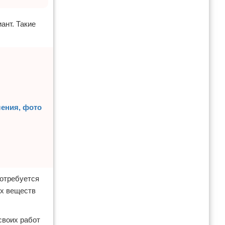
ант. Такие
ления, фото
потребуется
х веществ
своих работ