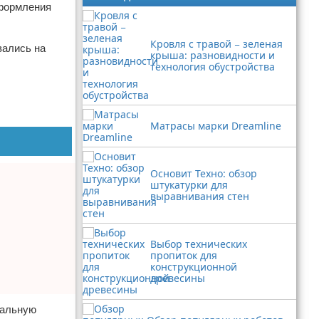
оформления
Кровля с травой − зеленая
вались на
крыша: разновидности и
технология обустройства
Матрасы марки Dreamline
Основит Техно: обзор
штукатурки для
выравнивания стен
Выбор технических
пропиток для
конструкционной
древесины
нальную