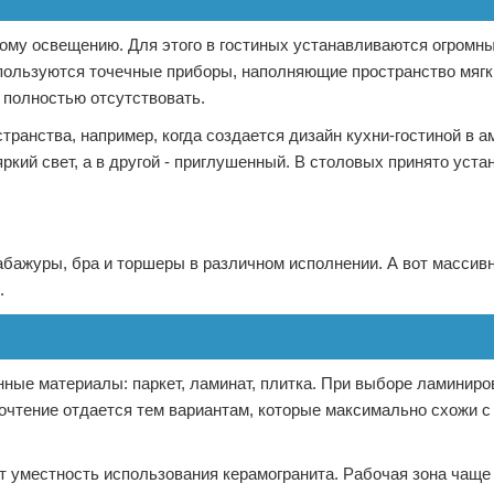
ому освещению. Для этого в гостиных устанавливаются огромны
спользуются точечные приборы, наполняющие пространство мягк
 полностью отсутствовать.
ранства, например, когда создается дизайн кухни-гостиной в 
ркий свет, а в другой - приглушенный. В столовых принято уста
абажуры, бра и торшеры в различном исполнении. А вот масси
.
ные материалы: паркет, ламинат, плитка. При выборе ламинир
очтение отдается тем вариантам, которые максимально схожи с
т уместность использования керамогранита. Рабочая зона чаще