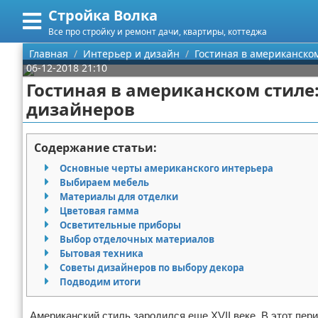
Стройка Волка
Меню
X
Все про стройку и ремонт дачи, квартиры, коттеджа
Главная
Главная
Интерьер и дизайн
Гостиная в американско
06-12-2018 21:10
Категории
Гостиная в американском стиле
дизайнеров
Поиск
Строительство
О проекте
Мебель
Содержание статьи:
Основные черты американского интерьера
Контакты
Интерьер и дизайн
Выбираем мебель
Материалы для отделки
Сотрудничество
Кухня
Дизайн дачи
Цветовая гамма
Осветительные приборы
Размещение рекламы
Ремонт
Дизайн квартиры
Посуда
Выбор отделочных материалов
Бытовая техника
Советы дизайнеров по выбору декора
Для правообладателей
Инструменты
Ремонт дачи
Подводим итоги
Условия предоставления информации
Ванная
Ремонт квартиры
Американский стиль зародился еще XVII веке. В этот пер