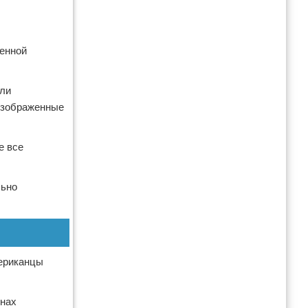
женной
или
 изображенные
е все
льно
мериканцы
енах