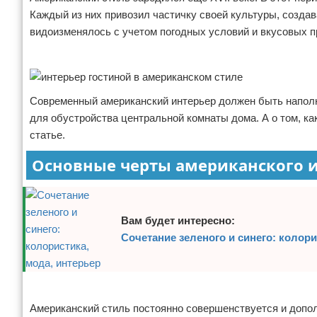
Каждый из них привозил частичку своей культуры, созда
Отказ от ответственности
Домашний быт
видоизменялось с учетом погодных условий и вкусовых п
Коммунальные услуги
Реклама
Сантехника
Современный американский интерьер должен быть наполн
Безопасность
для обустройства центральной комнаты дома. А о том, ка
статье.
Стройматериалы
Основные черты американского 
Разное
Вам будет интересно:
Сочетание зеленого и синего: колори
Реклама
Американский стиль постоянно совершенствуется и допо