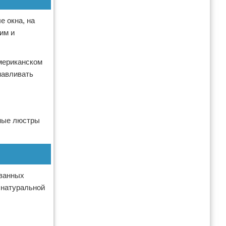
е окна, на
им и
американском
навливать
вные люстры
ованных
 натуральной