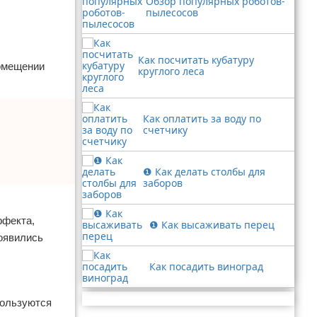
Обзор популярных роботов-
пылесосов
Как посчитать кубатуру
помещении
круглого леса
Как оплатить за воду по
счетчику
❶ Как делать столбы для
заборов
ффекта,
❶ Как высаживать перец
оявились
Как посадить виноград
Реклама
пользуются