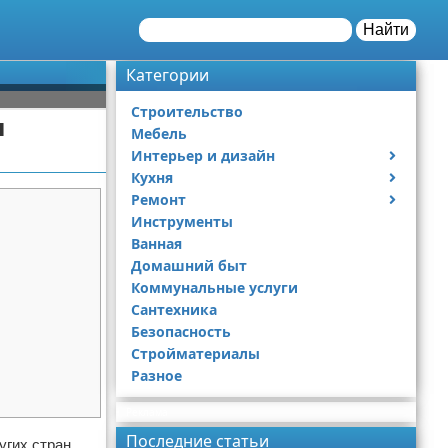
Найти
Категории
Строительство
ы
Мебель
Интерьер и дизайн
Кухня
Дизайн дачи
Ремонт
Дизайн квартиры
Посуда
Инструменты
Ремонт дачи
Ванная
Ремонт квартиры
Домашний быт
Коммунальные услуги
Сантехника
Безопасность
Стройматериалы
Разное
Реклама
Последние статьи
угих стран.