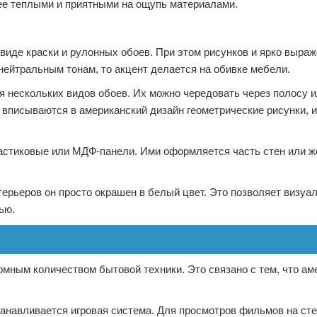
лее теплыми и приятными на ощупь материалами.
виде краски и рулонных обоев. При этом рисунков и ярко выра
нейтральным тонам, то акцент делается на обивке мебели.
 нескольких видов обоев. Их можно чередовать через полосу 
о вписываются в американский дизайн геометрические рисунки,
стиковые или МДФ-панели. Ими оформляется часть стен или ж
терьеров он просто окрашен в белый цвет. Это позволяет визуа
ью.
омным количеством бытовой техники. Это связано с тем, что а
танавливается игровая система. Для просмотров фильмов на ст