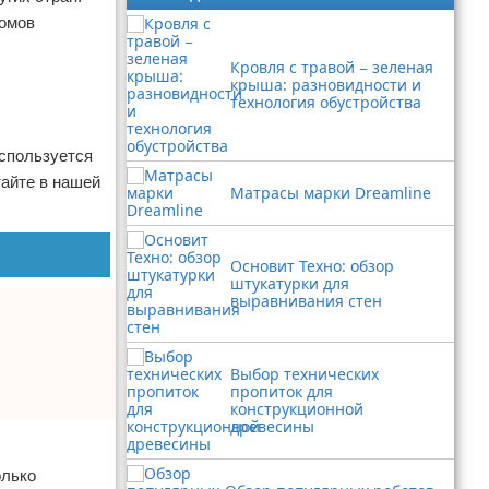
домов
Кровля с травой − зеленая
крыша: разновидности и
технология обустройства
используется
тайте в нашей
Матрасы марки Dreamline
Основит Техно: обзор
штукатурки для
выравнивания стен
Выбор технических
пропиток для
конструкционной
древесины
олько