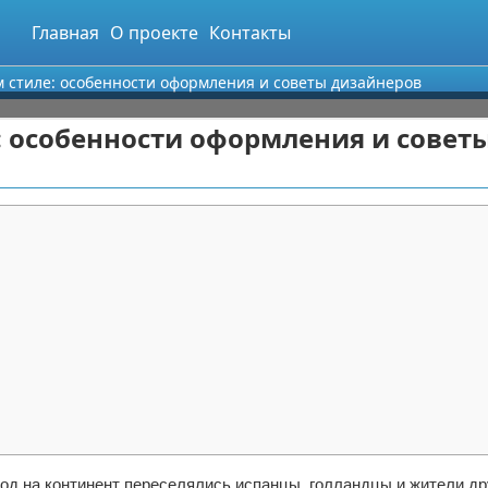
Главная
О проекте
Контакты
м стиле: особенности оформления и советы дизайнеров
: особенности оформления и совет
иод на континент переселялись испанцы, голландцы и жители др