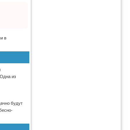
и в
я
 Одна из
дачно будут
бесно-