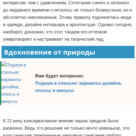
интересом, чем с удивлением. Сочетание синего и зеленого
Отказ от ответственности
Домашний быт
до недавнего времени считалось не только безвкусным, но и
абсолютно невозможным. Этому правилу подчинялась мода
Коммунальные услуги
в одежде, дизайне интерьера и архитектуре. Однако сегодня,
наоборот, доказано, что этот тандем его оттенков
Сантехника
умиротворяет и настраивает на творческий лад.
Безопасность
Вдохновение от природы
Стройматериалы
Вам будет интересно:
Разное
Подиум в спальне: варианты дизайна,
плюсы и минусы
Реклама
К 21 веку консервативное мнение наших предков было
развеяно. Ведь это решение не только нечто новенькое, это
классические гармоничные цветовые сочетания любого