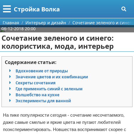
Меню
X
Стройка Волка
Главная
Главная
Интерьер и дизайн
Сочетание зеленого и синего
06-12-2018 20:00
Категории
Сочетание зеленого и синего:
колористика, мода, интерьер
Поиск
Строительство
О проекте
Мебель
Содержание статьи:
Вдохновение от природы
Контакты
Интерьер и дизайн
Значение цветов и их комбинации
Секреты сочетания
Сотрудничество
Кухня
Дизайн дачи
Где применить синий с зеленым
Волшебство на кухне
Размещение рекламы
Ремонт
Дизайн квартиры
Посуда
Эксперименты для ванной
Для правообладателей
Инструменты
Ремонт дачи
На пике популярности сегодня - сочетание несочетаемого,
даже самые смелые и яркие цвета не пугают любителей
Условия предоставления информации
Ванная
Ремонт квартиры
поэкспериментировать. Новшества воспринимают скорее с