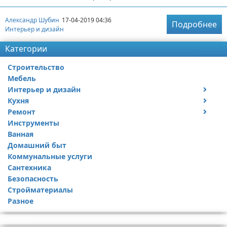
Александр Шубин
17-04-2019 04:36
Подробнее
Интерьер и дизайн
Категории
Строительство
Мебель
Интерьер и дизайн
Кухня
Дизайн дачи
Ремонт
Дизайн квартиры
Посуда
Инструменты
Ремонт дачи
Ванная
Ремонт квартиры
Домашний быт
Коммунальные услуги
Сантехника
Безопасность
Стройматериалы
Разное
Реклама