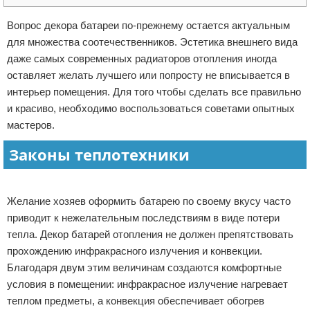
Отказ от ответственности
Домашний быт
Вопрос декора батареи по-прежнему остается актуальным
для множества соотечественников. Эстетика внешнего вида
Коммунальные услуги
даже самых современных радиаторов отопления иногда
оставляет желать лучшего или попросту не вписывается в
Сантехника
интерьер помещения. Для того чтобы сделать все правильно
и красиво, необходимо воспользоваться советами опытных
Безопасность
мастеров.
Стройматериалы
Законы теплотехники
Разное
Реклама
Желание хозяев оформить батарею по своему вкусу часто
приводит к нежелательным последствиям в виде потери
тепла. Декор батарей отопления не должен препятствовать
прохождению инфракрасного излучения и конвекции.
Благодаря двум этим величинам создаются комфортные
условия в помещении: инфракрасное излучение нагревает
теплом предметы, а конвекция обеспечивает обогрев