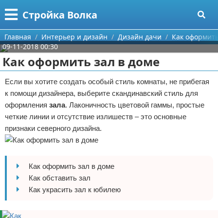
Меню
X
Стройка Волка
Главная
Главная
Интерьер и дизайн
Дизайн дачи
Как оформить
09-11-2018 00:30
Категории
Как оформить зал в доме
Поиск
Строительство
Если вы хотите создать особый стиль комнаты, не прибегая
к помощи дизайнера, выберите скандинавский стиль для
О проекте
Мебель
оформления
зала
. Лаконичность цветовой гаммы, простые
четкие линии и отсутствие излишеств – это основные
Контакты
Интерьер и дизайн
признаки северного дизайна.
Сотрудничество
Кухня
Дизайн дачи
Размещение рекламы
Ремонт
Дизайн квартиры
Посуда
Как оформить зал в доме
Как обставить зал
Для правообладателей
Инструменты
Ремонт дачи
Как украсить зал к юбилею
Условия предоставления информации
Ванная
Ремонт квартиры