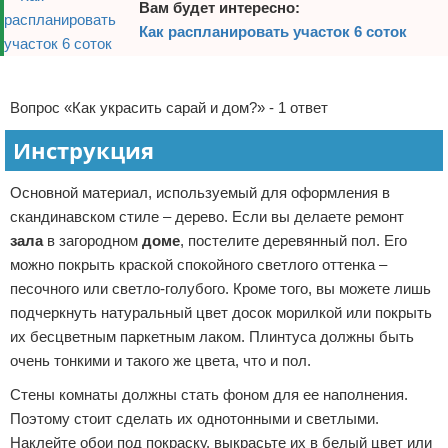
Вам будет интересно:
Отказ от ответственности
Домашний быт
Как распланировать участок 6 соток
Коммунальные услуги
Реклама
Вопрос «Как украсить сарай и дом?» - 1 ответ
Сантехника
Инструкция
Безопасность
Основной материал, используемый для оформления в
Стройматериалы
скандинавском стиле – дерево. Если вы делаете ремонт
зала
в загородном
доме
, постелите деревянный пол. Его
Разное
можно покрыть краской спокойного светлого оттенка –
песочного или светло-голубого. Кроме того, вы можете лишь
подчеркнуть натуральный цвет досок морилкой или покрыть
их бесцветным паркетным лаком. Плинтуса должны быть
очень тонкими и такого же цвета, что и пол.
Стены комнаты должны стать фоном для ее наполнения.
Поэтому стоит сделать их однотонными и светлыми.
Наклейте обои под покраску, выкрасьте их в белый цвет или