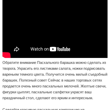
Обратите внимание Пасхального барашка можно сделать из
творога. Украсить его листиками салата, ножки подрисовать
вареньем темного цвета. Получится очень милый съедобный
барашек. Полезный совет Сейчас в наших торговых сетях
продается очень много пасхальных мелочей. Желтые свечи,
фигурки цыплят, пасхальные салфетки украсят ваш
праздничный стол, сделают его ярким и интересным.
Сделайте красивую пасхальную композицию на