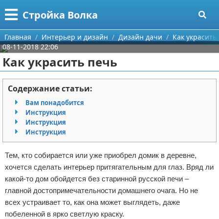
Меню
X
Стройка Волка
Главная
Главная
Интерьер и дизайн
Дизайн дачи
Как украсить
08-11-2018 22:06
Категории
Как украсить печь
Поиск
Строительство
Содержание статьи:
О проекте
Мебель
Вам понадобится
Инструкция
Контакты
Интерьер и дизайн
Инструкция
Инструкция
Сотрудничество
Кухня
Дизайн дачи
Тем, кто собирается или уже приобрел домик в деревне,
Размещение рекламы
Ремонт
Дизайн квартиры
Посуда
хочется сделать интерьер притягательным для глаз. Вряд ли
какой-то дом обойдется без старинной русской печи –
Для правообладателей
Инструменты
Ремонт дачи
главной достопримечательности домашнего очага. Но не
всех устраивает то, как она может выглядеть, даже
Условия предоставления информации
Ванная
Ремонт квартиры
побеленной в ярко светлую краску.