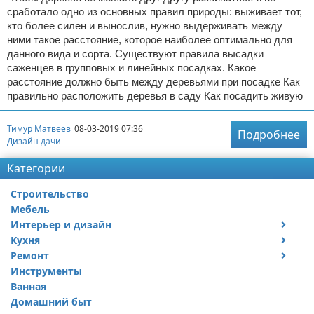
сработало одно из основных правил природы: выживает тот,
кто более силен и вынослив, нужно выдерживать между
ними такое расстояние, которое наиболее оптимально для
данного вида и сорта. Существуют правила высадки
саженцев в групповых и линейных посадках. Какое
расстояние должно быть между деревьями при посадке Как
правильно расположить деревья в саду Как посадить живую
Тимур Матвеев
08-03-2019 07:36
Подробнее
Дизайн дачи
Категории
Строительство
Мебель
Интерьер и дизайн
Кухня
Дизайн дачи
Ремонт
Дизайн квартиры
Посуда
Инструменты
Ремонт дачи
Ванная
Ремонт квартиры
Домашний быт