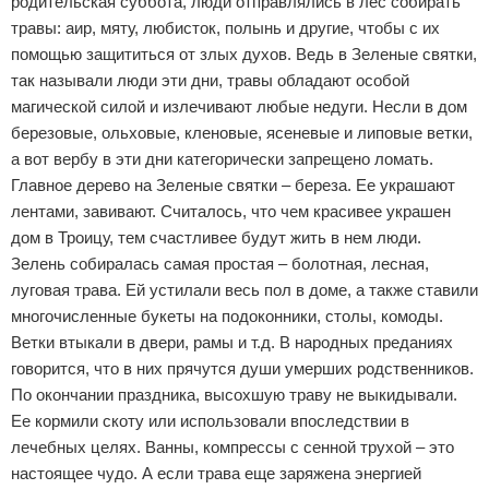
родительская суббота, люди отправлялись в лес собирать
травы: аир, мяту, любисток, полынь и другие, чтобы с их
помощью защититься от злых духов. Ведь в Зеленые святки,
так называли люди эти дни, травы обладают особой
магической силой и излечивают любые недуги. Несли в дом
березовые, ольховые, кленовые, ясеневые и липовые ветки,
а вот вербу в эти дни категорически запрещено ломать.
Главное дерево на Зеленые святки – береза. Ее украшают
лентами, завивают. Считалось, что чем красивее украшен
дом в Троицу, тем счастливее будут жить в нем люди.
Зелень собиралась самая простая – болотная, лесная,
луговая трава. Ей устилали весь пол в доме, а также ставили
многочисленные букеты на подоконники, столы, комоды.
Ветки втыкали в двери, рамы и т.д. В народных преданиях
говорится, что в них прячутся души умерших родственников.
По окончании праздника, высохшую траву не выкидывали.
Ее кормили скоту или использовали впоследствии в
лечебных целях. Ванны, компрессы с сенной трухой – это
настоящее чудо. А если трава еще заряжена энергией