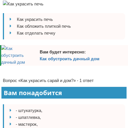
Отказ от ответственности
Домашний быт
Как украсить печь
Коммунальные услуги
Как обложить плиткой печь
Сантехника
Как отделать печку
Безопасность
Вам будет интересно:
Стройматериалы
Как обустроить дачный дом
Разное
Реклама
Вопрос «Как украсить сарай и дом?» - 1 ответ
Вам понадобится
- штукатурка,
- шпатлевка,
- мастерок,