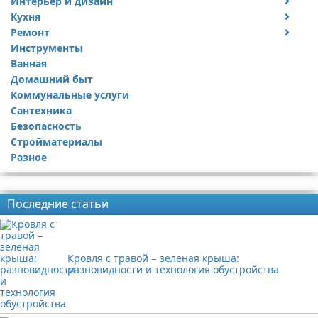
Интерьер и дизайн
Кухня
Дизайн дачи
Ремонт
Дизайн квартиры
Посуда
Инструменты
Ремонт дачи
Ванная
Ремонт квартиры
Домашний быт
Коммунальные услуги
Сантехника
Безопасность
Стройматериалы
Разное
Реклама
Последние статьи
Кровля с травой − зеленая крыша:
разновидности и технология обустройства