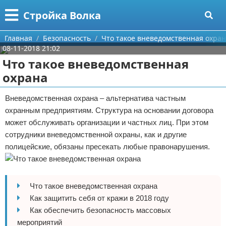
Меню
X
Стройка Волка
Главная
Главная
Безопасность
Что такое вневедомственная охра
08-11-2018 21:02
Категории
Что такое вневедомственная
охрана
Поиск
Строительство
Вневедомственная охрана – альтернатива частным
О проекте
Мебель
охранным предприятиям. Структура на основании договора
может обслуживать организации и частных лиц. При этом
Контакты
Интерьер и дизайн
сотрудники вневедомственной охраны, как и другие
полицейские, обязаны пресекать любые правонарушения.
Сотрудничество
Кухня
Дизайн дачи
Размещение рекламы
Ремонт
Дизайн квартиры
Посуда
Что такое вневедомственная охрана
Для правообладателей
Инструменты
Ремонт дачи
Как защитить себя от кражи в 2018 году
Как обеспечить безопасность массовых
Условия предоставления информации
Ванная
Ремонт квартиры
мероприятий