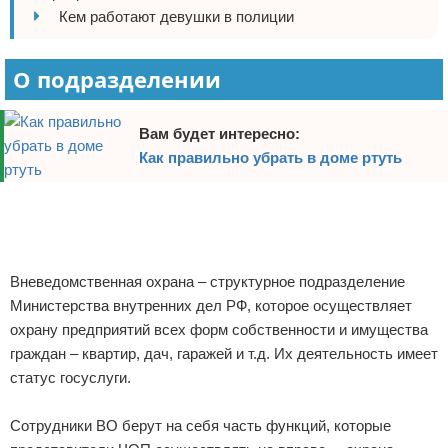
Кем работают девушки в полиции
Отказ от ответственности
Домашний быт
Коммунальные услуги
О подразделении
Сантехника
Вам будет интересно:
Как правильно убрать в доме ртуть
Безопасность
Реклама
Стройматериалы
Разное
Вневедомственная охрана – структурное подразделение
Министерства внутренних дел РФ, которое осуществляет
охрану предприятий всех форм собственности и имущества
граждан – квартир, дач, гаражей и т.д. Их деятельность имеет
статус госуслуги.
Сотрудники ВО берут на себя часть функций, которые