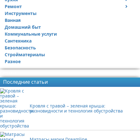
Ремонт
Дизайн квартиры
Посуда
Инструменты
Ремонт дачи
Ванная
Ремонт квартиры
Домашний быт
Коммунальные услуги
Сантехника
Безопасность
Стройматериалы
Разное
Реклама
Последние статьи
Кровля с травой − зеленая крыша:
разновидности и технология обустройства
Матрасы марки Dreamline