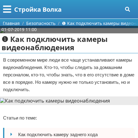
Меню
X
Стройка Волка
Главная
Главная
Безопасность
❶ Как подключить камеры видеон
01-07-2019 11:00
Категории
❶ Как подключить камеры
видеонаблюдения
Поиск
Строительство
В современном мире люди все чаще устанавливают камеры
О проекте
Мебель
видеонаблюдения. Кто-то, чтобы следить за домашним
персоналом, кто-то, чтобы знать, что в его отсутствие в доме
Контакты
Интерьер и дизайн
все в порядке. Но камеру нужно не только установить, но и
подключить.
Сотрудничество
Кухня
Дизайн дачи
Размещение рекламы
Ремонт
Дизайн квартиры
Посуда
Реклама
Для правообладателей
Инструменты
Ремонт дачи
Статьи по теме:
Условия предоставления информации
Ванная
Ремонт квартиры
Как подключить камеру заднего хода