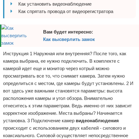
Как установить видеонаблюдение
Отказ от ответственности
Домашний быт
Как спрятать провода от видеорегистратора
Коммунальные услуги
Вам будет интересно:
Сантехника
Как высверлить замок
Безопасность
Инструкция 1 Наружная или внутренняя? После того, как
камера выбрана, ее нужно подключить. В комплекте с
Стройматериалы
камерой идет еще и монитор через котрый можно
просматривать все то, что снимает камера. Затем нужно
Разное
определиться с местом, где камеры будут установлены. 2 И
вот здесь уже важными становятся параметры: высота
расположения камеры и угол обзора. Внимательно
отнеситесь к этим параметрам. Ведь именно от них зависит
корректное изображение. Места выбраны? Начинается
установка. 3 Подключение камер
видеонаблюдения
происходит с использованием двух кабелей - силового и
коаксиального. Силовой осуществляет непосредственное