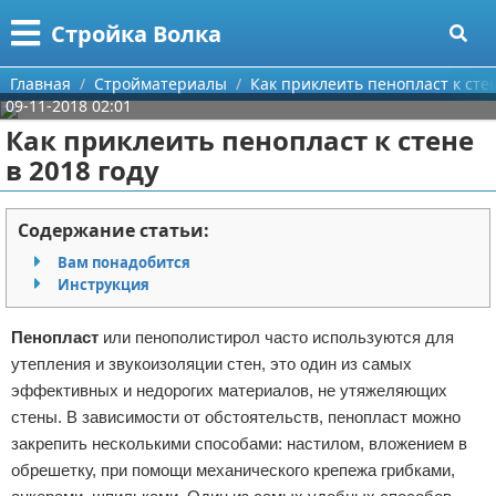
Меню
X
Стройка Волка
Главная
Главная
Стройматериалы
Как приклеить пенопласт к стен
09-11-2018 02:01
Категории
Как приклеить пенопласт к стене
в 2018 году
Поиск
Строительство
О проекте
Мебель
Содержание статьи:
Вам понадобится
Контакты
Интерьер и дизайн
Инструкция
Сотрудничество
Кухня
Дизайн дачи
Пенопласт
или пенополистирол часто используются для
утепления и звукоизоляции стен, это один из самых
Размещение рекламы
Ремонт
Дизайн квартиры
Посуда
эффективных и недорогих материалов, не утяжеляющих
стены. В зависимости от обстоятельств, пенопласт можно
Для правообладателей
Инструменты
Ремонт дачи
закрепить несколькими способами: настилом, вложением в
обрешетку, при помощи механического крепежа грибками,
Условия предоставления информации
Ванная
Ремонт квартиры