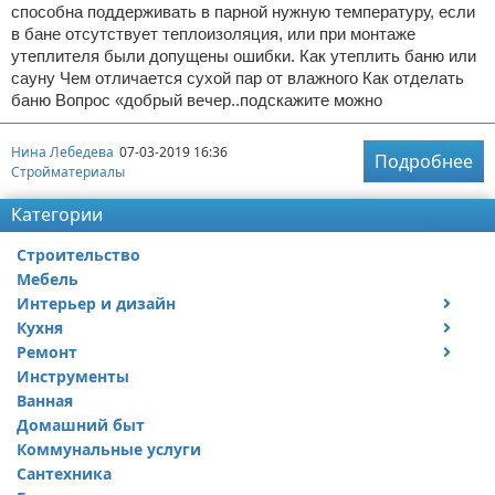
способна поддерживать в парной нужную температуру, если
в бане отсутствует теплоизоляция, или при монтаже
утеплителя были допущены ошибки. Как утеплить баню или
сауну Чем отличается сухой пар от влажного Как отделать
баню Вопрос «добрый вечер..подскажите можно
Нина Лебедева
07-03-2019 16:36
Подробнее
Стройматериалы
Категории
Строительство
Мебель
Интерьер и дизайн
Кухня
Дизайн дачи
Ремонт
Дизайн квартиры
Посуда
Инструменты
Ремонт дачи
Ванная
Ремонт квартиры
Домашний быт
Коммунальные услуги
Сантехника