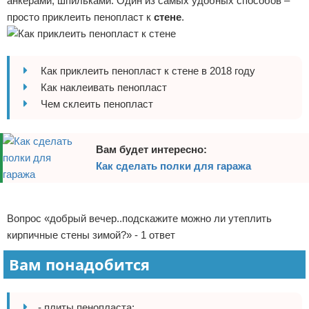
анкерами, шпильками. Один из самых удобных способов –
Отказ от ответственности
Домашний быт
просто приклеить пенопласт к
стене
.
Коммунальные услуги
Как приклеить пенопласт к стене в 2018 году
Сантехника
Как наклеивать пенопласт
Чем склеить пенопласт
Безопасность
Стройматериалы
Вам будет интересно:
Как сделать полки для гаража
Разное
Реклама
Вопрос «добрый вечер..подскажите можно ли утеплить
кирпичные стены зимой?» - 1 ответ
Вам понадобится
- плиты пенопласта;